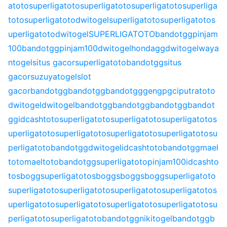
atoto
superligatoto
superligatoto
superligatoto
superliga
toto
superligatoto
dwitogel
superligatoto
superligatoto
s
uperligatoto
dwitogel
SUPERLIGATOTO
bandotgg
pinjam
100
bandotgg
pinjam100
dwitogel
hondagg
dwitogel
waya
ntogel
situs gacor
superligatoto
bandotgg
situs
gacor
suzuyatogel
slot
gacor
bandotgg
bandotgg
bandotgg
gengpg
ciputratoto
dwitogel
dwitogel
bandotgg
bandotgg
bandotgg
bandot
gg
idcashtoto
superligatoto
superligatoto
superligatoto
s
uperligatoto
superligatoto
superligatoto
superligatoto
su
perligatoto
bandotgg
dwitogel
idcashtoto
bandotgg
mael
toto
maeltoto
bandotgg
superligatoto
pinjam100
idcashto
to
sbogg
superligatoto
sbogg
sbogg
sbogg
superligatoto
superligatoto
superligatoto
superligatoto
superligatoto
s
uperligatoto
superligatoto
superligatoto
superligatoto
su
perligatoto
superligatoto
bandotgg
nikitogel
bandotgg
b