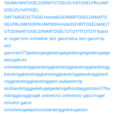
10k
WAYANTOGEL
DISINITOTO
SUZUYATOGEL
PINJAM1
00
SUZUYATOGEL
DAFTAR
GEDETOGEL
HondaGG
DINARTOGEL
DINARTO
GEL
PINJAM100
PINJAM100
HondaGG
DWITOGEL
MAELT
OTO
DINARTOGEL
DINARTOGEL
TOTO171
TOTO171
band
ar togel toto online
link slot gacor
situs slot gacor
rtp
slot
gacor
slot77
gedetogel
gedetogel
gedetogel
gedetogel
ge
detogel
toto
online
bandotgg
bandotgg
bandotgg
bandotgg
bandotgg
bandotgg
bandotgg
bandotgg
bandotgg
bandotgg
band
otgg
bandotgg
bandotgg
slot pulsa
slot
rtp
slot
bandotgg
gedetogel
gedetogel
hondagg
slot
slot77
ba
ndotgg
bosgg
togel online
toto online
toto gacor
togel
toto
slot gacor
toto
dwitogel
apintoto
bandotgg
nikitogel
slot