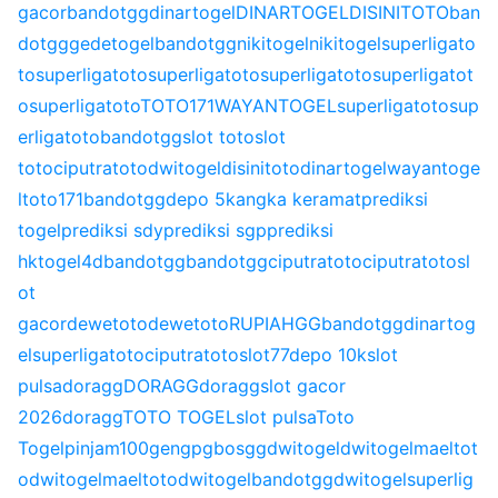
gacor
bandotgg
dinartogel
DINARTOGEL
DISINITOTO
ban
dotgg
gedetogel
bandotgg
nikitogel
nikitogel
superligato
to
superligatoto
superligatoto
superligatoto
superligatot
o
superligatoto
TOTO171
WAYANTOGEL
superligatoto
sup
erligatoto
bandotgg
slot toto
slot
toto
ciputratoto
dwitogel
disinitoto
dinartogel
wayantoge
l
toto171
bandotgg
depo 5k
angka keramat
prediksi
togel
prediksi sdy
prediksi sgp
prediksi
hk
togel4d
bandotgg
bandotgg
ciputratoto
ciputratoto
sl
ot
gacor
dewetoto
dewetoto
RUPIAHGG
bandotgg
dinartog
el
superligatoto
ciputratoto
slot77
depo 10k
slot
pulsa
doragg
DORAGG
doragg
slot gacor
2026
doragg
TOTO TOGEL
slot pulsa
Toto
Togel
pinjam100
gengpg
bosgg
dwitogel
dwitogel
maeltot
o
dwitogel
maeltoto
dwitogel
bandotgg
dwitogel
superlig