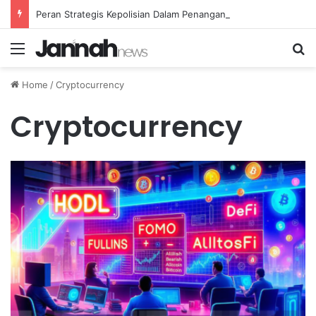
Peran Strategis Kepolisian Dalam Penanganan Kejahatan Siber di Indonesia
Menu
Se
Home
/
Cryptocurrency
Cryptocurrency