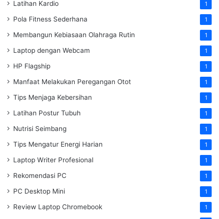
Latihan Kardio
1
Pola Fitness Sederhana
1
Membangun Kebiasaan Olahraga Rutin
1
Laptop dengan Webcam
1
HP Flagship
1
Manfaat Melakukan Peregangan Otot
1
Tips Menjaga Kebersihan
1
Latihan Postur Tubuh
1
Nutrisi Seimbang
1
Tips Mengatur Energi Harian
1
Laptop Writer Profesional
1
Rekomendasi PC
1
PC Desktop Mini
1
Review Laptop Chromebook
1