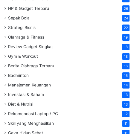
HP & Gadget Terbaru
26
Sepak Bola
24
Strategi Bisnis
22
Olahraga & Fitness
19
Review Gadget Singkat
18
Gym & Workout
18
Berita Olahraga Terbaru
16
Badminton
16
Manajemen Keuangan
14
Investasi & Saham
13
Diet & Nutrisi
13
Rekomendasi Laptop / PC
12
Skill yang Menghasilkan
11
Gaya Hidup Sehat
11