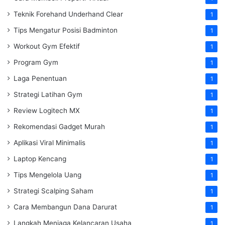
Teknik Forehand Underhand Clear
1
Tips Mengatur Posisi Badminton
1
Workout Gym Efektif
1
Program Gym
1
Laga Penentuan
1
Strategi Latihan Gym
1
Review Logitech MX
1
Rekomendasi Gadget Murah
1
Aplikasi Viral Minimalis
1
Laptop Kencang
1
Tips Mengelola Uang
1
Strategi Scalping Saham
1
Cara Membangun Dana Darurat
1
Langkah Menjaga Kelancaran Usaha
1