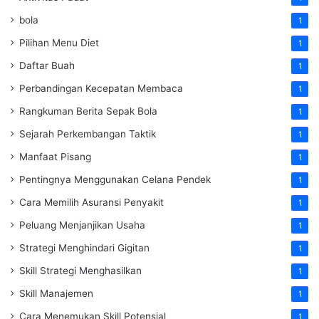
bola
1
Pilihan Menu Diet
1
Daftar Buah
1
Perbandingan Kecepatan Membaca
1
Rangkuman Berita Sepak Bola
1
Sejarah Perkembangan Taktik
1
Manfaat Pisang
1
Pentingnya Menggunakan Celana Pendek
1
Cara Memilih Asuransi Penyakit
1
Peluang Menjanjikan Usaha
1
Strategi Menghindari Gigitan
1
Skill Strategi Menghasilkan
1
Skill Manajemen
1
Cara Menemukan Skill Potensial
1