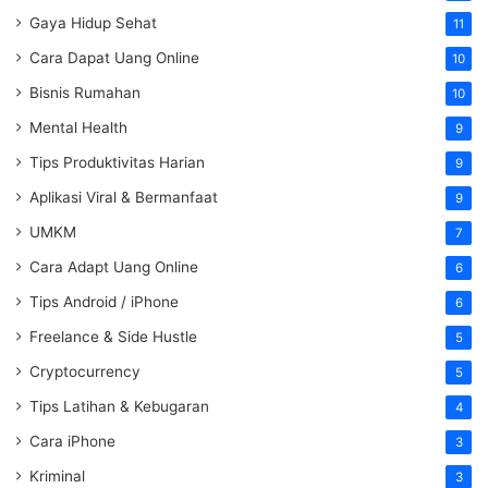
Gaya Hidup Sehat
11
Cara Dapat Uang Online
10
Bisnis Rumahan
10
Mental Health
9
Tips Produktivitas Harian
9
Aplikasi Viral & Bermanfaat
9
UMKM
7
Cara Adapt Uang Online
6
Tips Android / iPhone
6
Freelance & Side Hustle
5
Cryptocurrency
5
Tips Latihan & Kebugaran
4
Cara iPhone
3
Kriminal
3