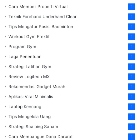
Cara Membeli Properti Virtual
1
Teknik Forehand Underhand Clear
1
Tips Mengatur Posisi Badminton
1
Workout Gym Efektif
1
Program Gym
1
Laga Penentuan
1
Strategi Latihan Gym
1
Review Logitech MX
1
Rekomendasi Gadget Murah
1
Aplikasi Viral Minimalis
1
Laptop Kencang
1
Tips Mengelola Uang
1
Strategi Scalping Saham
1
Cara Membangun Dana Darurat
1