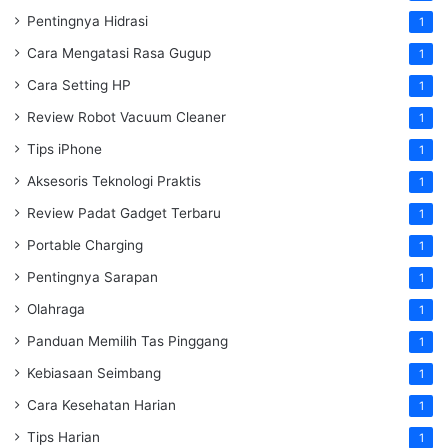
Pentingnya Hidrasi
1
Cara Mengatasi Rasa Gugup
1
Cara Setting HP
1
Review Robot Vacuum Cleaner
1
Tips iPhone
1
Aksesoris Teknologi Praktis
1
Review Padat Gadget Terbaru
1
Portable Charging
1
Pentingnya Sarapan
1
Olahraga
1
Panduan Memilih Tas Pinggang
1
Kebiasaan Seimbang
1
Cara Kesehatan Harian
1
Tips Harian
1