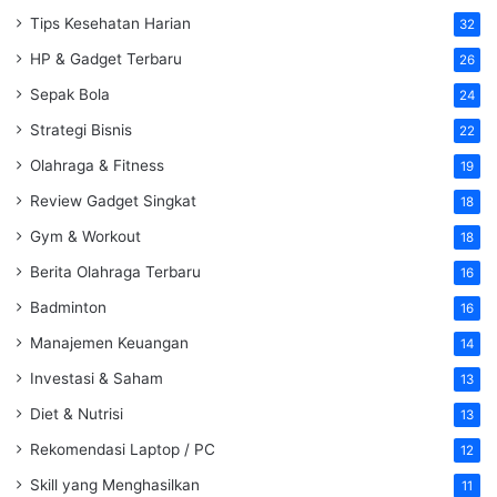
Tips Kesehatan Harian
32
HP & Gadget Terbaru
26
Sepak Bola
24
Strategi Bisnis
22
Olahraga & Fitness
19
Review Gadget Singkat
18
Gym & Workout
18
Berita Olahraga Terbaru
16
Badminton
16
Manajemen Keuangan
14
Investasi & Saham
13
Diet & Nutrisi
13
Rekomendasi Laptop / PC
12
Skill yang Menghasilkan
11