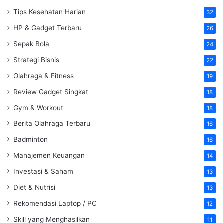
Tips Kesehatan Harian
32
HP & Gadget Terbaru
26
Sepak Bola
24
Strategi Bisnis
22
Olahraga & Fitness
19
Review Gadget Singkat
18
Gym & Workout
18
Berita Olahraga Terbaru
16
Badminton
16
Manajemen Keuangan
14
Investasi & Saham
13
Diet & Nutrisi
13
Rekomendasi Laptop / PC
12
Skill yang Menghasilkan
11