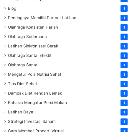
Blog
1
Pentingnya Memiliki Partner Latihan
1
Olahraga Konsisten Harian
1
Olahraga Sederhana
1
Latihan Sinkronisasi Gerak
1
Olahraga Santai Efektif
1
Olahraga Santai
1
Mengatur Pola Nutrisi Sehat
1
Tips Diet Sehat
1
Dampak Diet Rendah Lemak
1
Rahasia Mengatur Porsi Makan
1
Latihan Daya
1
Strategi Investasi Saham
1
Cara Membeli Properti Virtual
1