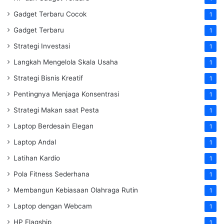
Gadget Terbaru Cocok
1
Gadget Terbaru
1
Strategi Investasi
1
Langkah Mengelola Skala Usaha
1
Strategi Bisnis Kreatif
1
Pentingnya Menjaga Konsentrasi
1
Strategi Makan saat Pesta
1
Laptop Berdesain Elegan
1
Laptop Andal
1
Latihan Kardio
1
Pola Fitness Sederhana
1
Membangun Kebiasaan Olahraga Rutin
1
Laptop dengan Webcam
1
HP Flagship
1