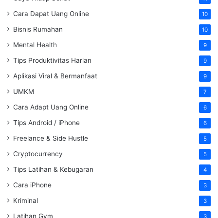
Cara Dapat Uang Online
10
Bisnis Rumahan
10
Mental Health
9
Tips Produktivitas Harian
9
Aplikasi Viral & Bermanfaat
9
UMKM
7
Cara Adapt Uang Online
6
Tips Android / iPhone
6
Freelance & Side Hustle
5
Cryptocurrency
5
Tips Latihan & Kebugaran
4
Cara iPhone
3
Kriminal
3
Latihan Gym
3