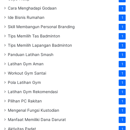
Cara Menghadapi Godaan
1
Ide Bisnis Rumahan
1
Skill Membangun Personal Branding
1
Tips Memilih Tas Badminton
1
Tips Memilih Lapangan Badminton
1
Panduan Latihan Smash
1
Latihan Gym Aman
1
Workout Gym Santai
1
Pola Latihan Gym
1
Latihan Gym Rekomendasi
1
Pilihan PC Rakitan
1
Mengenal Fungsi Kustodian
1
Manfaat Memiliki Dana Darurat
1
Aktivitas Padat
1