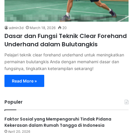
admin3d
March 18, 2026
20
Dasar dan Fungsi Teknik Clear Forehand
Underhand dalam Bulutangkis
Pelajari teknik clear forehand underhand untuk meningkatkan
permainan bulutangkis Anda dengan memahami dasar dan
fungsinya, tingkatkan keterampilan sekarang!
Read More »
Populer
Faktor Sosial yang Mempengaruhi Tindak Pidana
Kekerasan dalam Rumah Tangga di Indonesia
April 20, 2026