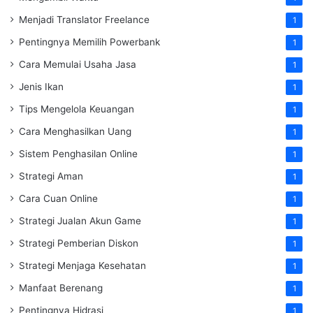
Menjadi Translator Freelance
1
Pentingnya Memilih Powerbank
1
Cara Memulai Usaha Jasa
1
Jenis Ikan
1
Tips Mengelola Keuangan
1
Cara Menghasilkan Uang
1
Sistem Penghasilan Online
1
Strategi Aman
1
Cara Cuan Online
1
Strategi Jualan Akun Game
1
Strategi Pemberian Diskon
1
Strategi Menjaga Kesehatan
1
Manfaat Berenang
1
Pentingnya Hidrasi
1