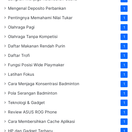
Mengenal Deposito Perbankan
1
Pentingnya Memahami Nilai Tukar
1
Olahraga Pagi
1
Olahraga Tanpa Kompetisi
1
Daftar Makanan Rendah Purin
1
Daftar Trofi
1
Fungsi Posisi Wide Playmaker
1
Latihan Fokus
1
Cara Menjaga Konsentrasi Badminton
1
Pola Serangan Badminton
1
Teknologi & Gadget
1
Review ASUS ROG Phone
1
Cara Membersihkan Cache Aplikasi
1
HP dan Gadget Terbaru
1