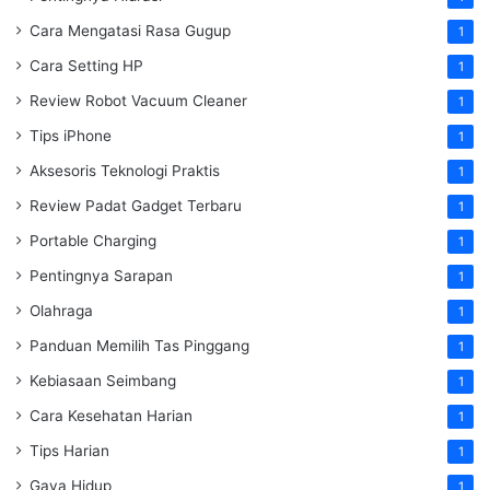
Cara Mengatasi Rasa Gugup
1
Cara Setting HP
1
Review Robot Vacuum Cleaner
1
Tips iPhone
1
Aksesoris Teknologi Praktis
1
Review Padat Gadget Terbaru
1
Portable Charging
1
Pentingnya Sarapan
1
Olahraga
1
Panduan Memilih Tas Pinggang
1
Kebiasaan Seimbang
1
Cara Kesehatan Harian
1
Tips Harian
1
Gaya Hidup
1