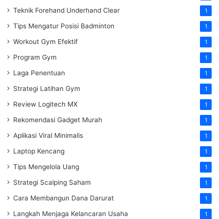
Teknik Forehand Underhand Clear
1
Tips Mengatur Posisi Badminton
1
Workout Gym Efektif
1
Program Gym
1
Laga Penentuan
1
Strategi Latihan Gym
1
Review Logitech MX
1
Rekomendasi Gadget Murah
1
Aplikasi Viral Minimalis
1
Laptop Kencang
1
Tips Mengelola Uang
1
Strategi Scalping Saham
1
Cara Membangun Dana Darurat
1
Langkah Menjaga Kelancaran Usaha
1