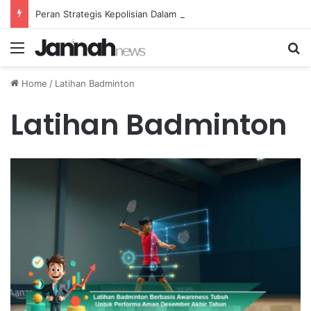
Peran Strategis Kepolisian Dalam Penanganan Kejahatan Siber di Indonesia
Menu
Se
Home
/
Latihan Badminton
Latihan Badminton