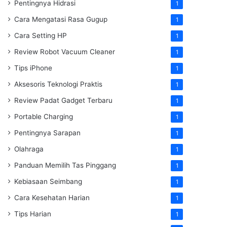
Pentingnya Hidrasi
1
Cara Mengatasi Rasa Gugup
1
Cara Setting HP
1
Review Robot Vacuum Cleaner
1
Tips iPhone
1
Aksesoris Teknologi Praktis
1
Review Padat Gadget Terbaru
1
Portable Charging
1
Pentingnya Sarapan
1
Olahraga
1
Panduan Memilih Tas Pinggang
1
Kebiasaan Seimbang
1
Cara Kesehatan Harian
1
Tips Harian
1