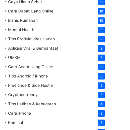
Gaya Hidup Sehat
11
Cara Dapat Uang Online
10
Bisnis Rumahan
10
Mental Health
9
Tips Produktivitas Harian
9
Aplikasi Viral & Bermanfaat
9
UMKM
7
Cara Adapt Uang Online
6
Tips Android / iPhone
6
Freelance & Side Hustle
5
Cryptocurrency
5
Tips Latihan & Kebugaran
4
Cara iPhone
3
Kriminal
3