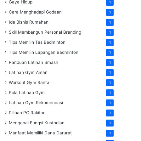
Gaya Hidup
1
Cara Menghadapi Godaan
1
Ide Bisnis Rumahan
1
Skill Membangun Personal Branding
1
Tips Memilih Tas Badminton
1
Tips Memilih Lapangan Badminton
1
Panduan Latihan Smash
1
Latihan Gym Aman
1
Workout Gym Santai
1
Pola Latihan Gym
1
Latihan Gym Rekomendasi
1
Pilihan PC Rakitan
1
Mengenal Fungsi Kustodian
1
Manfaat Memiliki Dana Darurat
1