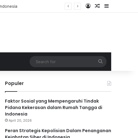
Log In
Random Article
Sidebar
Indonesia
Search
for
Populer
Faktor Sosial yang Mempengaruhi Tindak
Pidana Kekerasan dalam Rumah Tangga di
Indonesia
April 20, 2026
Peran Strategis Kepolisian Dalam Penanganan
Kejahatan Siber di Indonesia