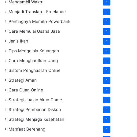
Mengambil Waktu
1
Menjadi Translator Freelance
1
Pentingnya Memilih Powerbank
1
Cara Memulai Usaha Jasa
1
Jenis Ikan
1
Tips Mengelola Keuangan
1
Cara Menghasilkan Uang
1
Sistem Penghasilan Online
1
Strategi Aman
1
Cara Cuan Online
1
Strategi Jualan Akun Game
1
Strategi Pemberian Diskon
1
Strategi Menjaga Kesehatan
1
Manfaat Berenang
1