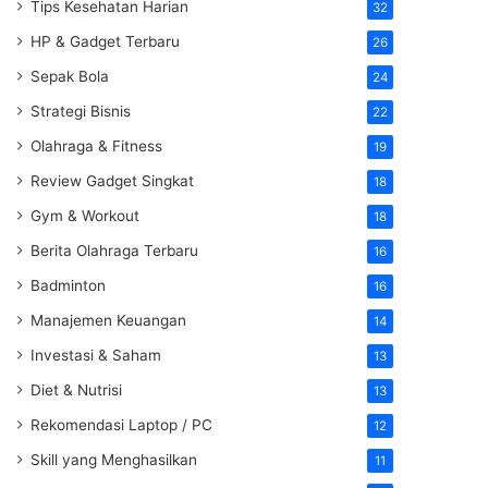
Tips Kesehatan Harian
32
HP & Gadget Terbaru
26
Sepak Bola
24
Strategi Bisnis
22
Olahraga & Fitness
19
Review Gadget Singkat
18
Gym & Workout
18
Berita Olahraga Terbaru
16
Badminton
16
Manajemen Keuangan
14
Investasi & Saham
13
Diet & Nutrisi
13
Rekomendasi Laptop / PC
12
Skill yang Menghasilkan
11