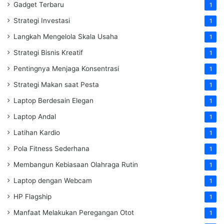
Gadget Terbaru
1
Strategi Investasi
1
Langkah Mengelola Skala Usaha
1
Strategi Bisnis Kreatif
1
Pentingnya Menjaga Konsentrasi
1
Strategi Makan saat Pesta
1
Laptop Berdesain Elegan
1
Laptop Andal
1
Latihan Kardio
1
Pola Fitness Sederhana
1
Membangun Kebiasaan Olahraga Rutin
1
Laptop dengan Webcam
1
HP Flagship
1
Manfaat Melakukan Peregangan Otot
1