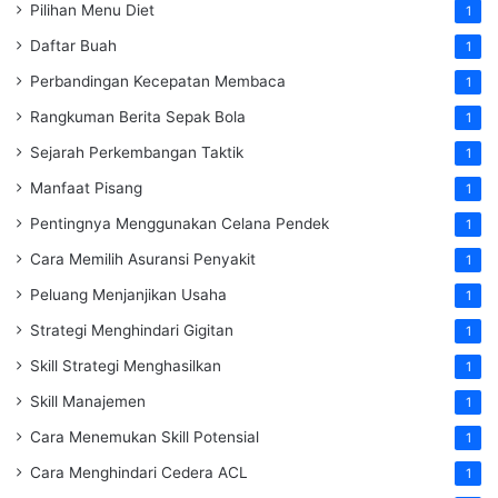
Pilihan Menu Diet
1
Daftar Buah
1
Perbandingan Kecepatan Membaca
1
Rangkuman Berita Sepak Bola
1
Sejarah Perkembangan Taktik
1
Manfaat Pisang
1
Pentingnya Menggunakan Celana Pendek
1
Cara Memilih Asuransi Penyakit
1
Peluang Menjanjikan Usaha
1
Strategi Menghindari Gigitan
1
Skill Strategi Menghasilkan
1
Skill Manajemen
1
Cara Menemukan Skill Potensial
1
Cara Menghindari Cedera ACL
1