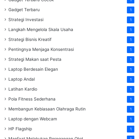
Gadget Terbaru
1
Strategi Investasi
1
Langkah Mengelola Skala Usaha
1
Strategi Bisnis Kreatif
1
Pentingnya Menjaga Konsentrasi
1
Strategi Makan saat Pesta
1
Laptop Berdesain Elegan
1
Laptop Andal
1
Latihan Kardio
1
Pola Fitness Sederhana
1
Membangun Kebiasaan Olahraga Rutin
1
Laptop dengan Webcam
1
HP Flagship
1
Manfaat Melakukan Peregangan Otot
1