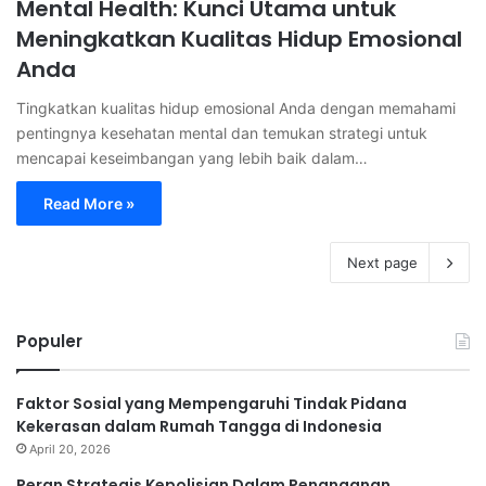
Mental Health: Kunci Utama untuk
Meningkatkan Kualitas Hidup Emosional
Anda
Tingkatkan kualitas hidup emosional Anda dengan memahami
pentingnya kesehatan mental dan temukan strategi untuk
mencapai keseimbangan yang lebih baik dalam…
Read More »
Next page
Populer
Faktor Sosial yang Mempengaruhi Tindak Pidana
Kekerasan dalam Rumah Tangga di Indonesia
April 20, 2026
Peran Strategis Kepolisian Dalam Penanganan