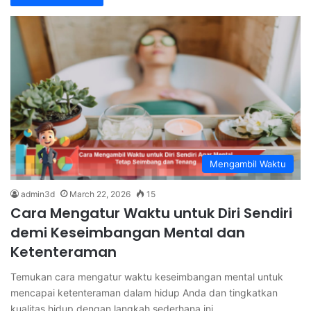
Mengambil Waktu
admin3d
March 22, 2026
15
Cara Mengatur Waktu untuk Diri Sendiri
demi Keseimbangan Mental dan
Ketenteraman
Temukan cara mengatur waktu keseimbangan mental untuk
mencapai ketenteraman dalam hidup Anda dan tingkatkan
kualitas hidup dengan langkah sederhana ini.