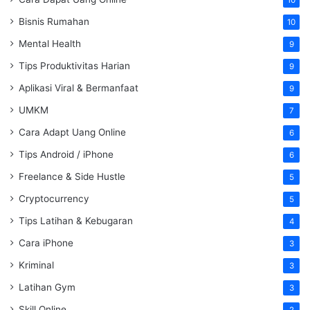
Bisnis Rumahan
10
Mental Health
9
Tips Produktivitas Harian
9
Aplikasi Viral & Bermanfaat
9
UMKM
7
Cara Adapt Uang Online
6
Tips Android / iPhone
6
Freelance & Side Hustle
5
Cryptocurrency
5
Tips Latihan & Kebugaran
4
Cara iPhone
3
Kriminal
3
Latihan Gym
3
Skill Online
2