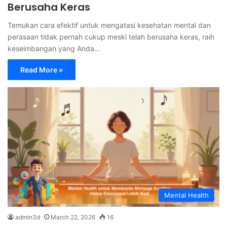
Berusaha Keras
Temukan cara efektif untuk mengatasi kesehatan mental dan
perasaan tidak pernah cukup meski telah berusaha keras, raih
keseimbangan yang Anda…
Read More »
Mental Health
admin3d
March 22, 2026
16