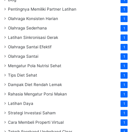
Pentingnya Memiliki Partner Latihan
1
Olahraga Konsisten Harian
1
Olahraga Sederhana
1
Latihan Sinkronisasi Gerak
1
Olahraga Santai Efektif
1
Olahraga Santai
1
Mengatur Pola Nutrisi Sehat
1
Tips Diet Sehat
1
Dampak Diet Rendah Lemak
1
Rahasia Mengatur Porsi Makan
1
Latihan Daya
1
Strategi Investasi Saham
1
Cara Membeli Properti Virtual
1
Teknik Forehand Underhand Clear
1