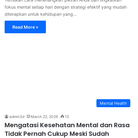
fokus mental setiap hari dengan strategi efektif yang mudah
diterapkan untuk kehidupan yang…
Read More »
Mental Health
admin3d
March 22, 2026
15
Mengatasi Kesehatan Mental dan Rasa
Tidak Pernah Cukup Meski Sudah