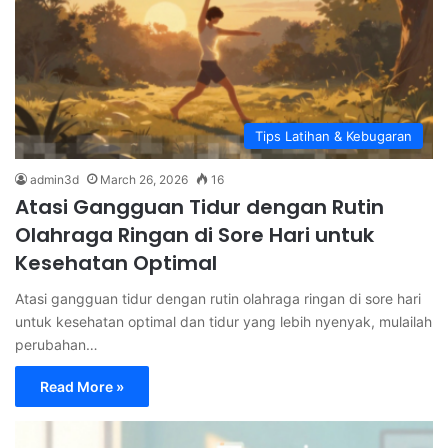
Tips Latihan & Kebugaran
admin3d
March 26, 2026
16
Atasi Gangguan Tidur dengan Rutin
Olahraga Ringan di Sore Hari untuk
Kesehatan Optimal
Atasi gangguan tidur dengan rutin olahraga ringan di sore hari
untuk kesehatan optimal dan tidur yang lebih nyenyak, mulailah
perubahan…
Read More »