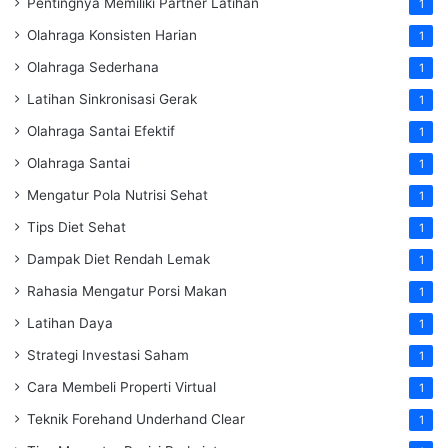
Pentingnya Memiliki Partner Latihan
1
Olahraga Konsisten Harian
1
Olahraga Sederhana
1
Latihan Sinkronisasi Gerak
1
Olahraga Santai Efektif
1
Olahraga Santai
1
Mengatur Pola Nutrisi Sehat
1
Tips Diet Sehat
1
Dampak Diet Rendah Lemak
1
Rahasia Mengatur Porsi Makan
1
Latihan Daya
1
Strategi Investasi Saham
1
Cara Membeli Properti Virtual
1
Teknik Forehand Underhand Clear
1