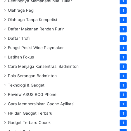
Pentingnya Memahami Nilai Tukar
1
Olahraga Pagi
1
Olahraga Tanpa Kompetisi
1
Daftar Makanan Rendah Purin
1
Daftar Trofi
1
Fungsi Posisi Wide Playmaker
1
Latihan Fokus
1
Cara Menjaga Konsentrasi Badminton
1
Pola Serangan Badminton
1
Teknologi & Gadget
1
Review ASUS ROG Phone
1
Cara Membersihkan Cache Aplikasi
1
HP dan Gadget Terbaru
1
Gadget Terbaru Cocok
1