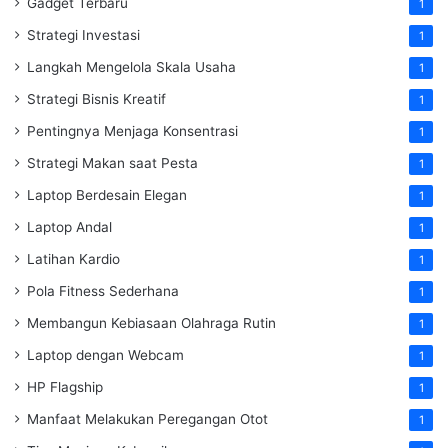
Gadget Terbaru
1
Strategi Investasi
1
Langkah Mengelola Skala Usaha
1
Strategi Bisnis Kreatif
1
Pentingnya Menjaga Konsentrasi
1
Strategi Makan saat Pesta
1
Laptop Berdesain Elegan
1
Laptop Andal
1
Latihan Kardio
1
Pola Fitness Sederhana
1
Membangun Kebiasaan Olahraga Rutin
1
Laptop dengan Webcam
1
HP Flagship
1
Manfaat Melakukan Peregangan Otot
1