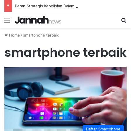
Peran Strategis Kepolisian Dalam Penanganan Kejahatan Siber di Indonesia
Menu
Se
Home
/
smartphone terbaik
smartphone terbaik
Daftar Smartphone