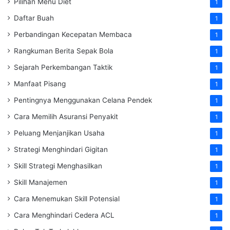
Pilihan Menu Diet
1
Daftar Buah
1
Perbandingan Kecepatan Membaca
1
Rangkuman Berita Sepak Bola
1
Sejarah Perkembangan Taktik
1
Manfaat Pisang
1
Pentingnya Menggunakan Celana Pendek
1
Cara Memilih Asuransi Penyakit
1
Peluang Menjanjikan Usaha
1
Strategi Menghindari Gigitan
1
Skill Strategi Menghasilkan
1
Skill Manajemen
1
Cara Menemukan Skill Potensial
1
Cara Menghindari Cedera ACL
1