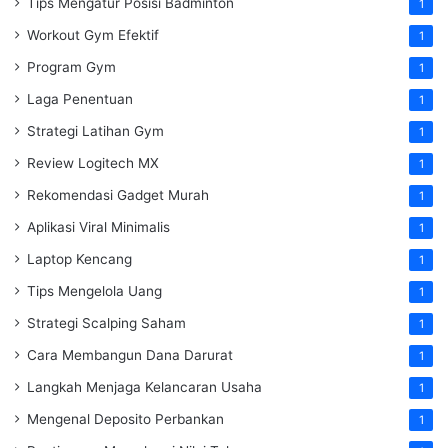
Tips Mengatur Posisi Badminton
1
Workout Gym Efektif
1
Program Gym
1
Laga Penentuan
1
Strategi Latihan Gym
1
Review Logitech MX
1
Rekomendasi Gadget Murah
1
Aplikasi Viral Minimalis
1
Laptop Kencang
1
Tips Mengelola Uang
1
Strategi Scalping Saham
1
Cara Membangun Dana Darurat
1
Langkah Menjaga Kelancaran Usaha
1
Mengenal Deposito Perbankan
1