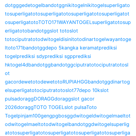
dotgg
gedetogel
bandotgg
nikitogel
nikitogel
superligato
to
superligatoto
superligatoto
superligatoto
superligatot
o
superligatoto
TOTO171
WAYANTOGEL
superligatoto
sup
erligatoto
bandotgg
slot toto
slot
toto
ciputratoto
dwitogel
disinitoto
dinartogel
wayantoge
l
toto171
bandotgg
depo 5k
angka keramat
prediksi
togel
prediksi sdy
prediksi sgp
prediksi
hk
togel4d
bandotgg
bandotgg
ciputratoto
ciputratoto
sl
ot
gacor
dewetoto
dewetoto
RUPIAHGG
bandotgg
dinartog
el
superligatoto
ciputratoto
slot77
depo 10k
slot
pulsa
doragg
DORAGG
doragg
slot gacor
2026
doragg
TOTO TOGEL
slot pulsa
Toto
Togel
pinjam100
gengpg
bosgg
dwitogel
dwitogel
maeltot
o
dwitogel
maeltoto
dwitogel
bandotgg
dwitogel
superlig
atoto
superligatoto
superligatoto
superligatoto
superliga