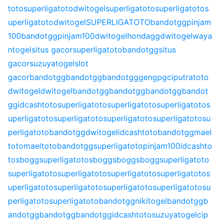
toto
superligatoto
dwitogel
superligatoto
superligatoto
s
uperligatoto
dwitogel
SUPERLIGATOTO
bandotgg
pinjam
100
bandotgg
pinjam100
dwitogel
hondagg
dwitogel
waya
ntogel
situs gacor
superligatoto
bandotgg
situs
gacor
suzuyatogel
slot
gacor
bandotgg
bandotgg
bandotgg
gengpg
ciputratoto
dwitogel
dwitogel
bandotgg
bandotgg
bandotgg
bandot
gg
idcashtoto
superligatoto
superligatoto
superligatoto
s
uperligatoto
superligatoto
superligatoto
superligatoto
su
perligatoto
bandotgg
dwitogel
idcashtoto
bandotgg
mael
toto
maeltoto
bandotgg
superligatoto
pinjam100
idcashto
to
sbogg
superligatoto
sbogg
sbogg
sbogg
superligatoto
superligatoto
superligatoto
superligatoto
superligatoto
s
uperligatoto
superligatoto
superligatoto
superligatoto
su
perligatoto
superligatoto
bandotgg
nikitogel
bandotgg
b
andotgg
bandotgg
bandotgg
idcashtoto
suzuyatogel
cip