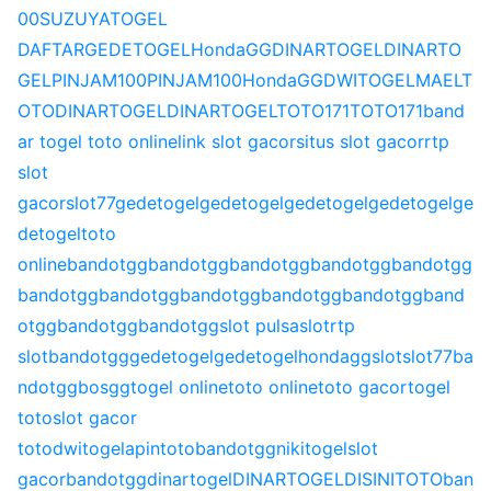
00
SUZUYATOGEL
DAFTAR
GEDETOGEL
HondaGG
DINARTOGEL
DINARTO
GEL
PINJAM100
PINJAM100
HondaGG
DWITOGEL
MAELT
OTO
DINARTOGEL
DINARTOGEL
TOTO171
TOTO171
band
ar togel toto online
link slot gacor
situs slot gacor
rtp
slot
gacor
slot77
gedetogel
gedetogel
gedetogel
gedetogel
ge
detogel
toto
online
bandotgg
bandotgg
bandotgg
bandotgg
bandotgg
bandotgg
bandotgg
bandotgg
bandotgg
bandotgg
band
otgg
bandotgg
bandotgg
slot pulsa
slot
rtp
slot
bandotgg
gedetogel
gedetogel
hondagg
slot
slot77
ba
ndotgg
bosgg
togel online
toto online
toto gacor
togel
toto
slot gacor
toto
dwitogel
apintoto
bandotgg
nikitogel
slot
gacor
bandotgg
dinartogel
DINARTOGEL
DISINITOTO
ban