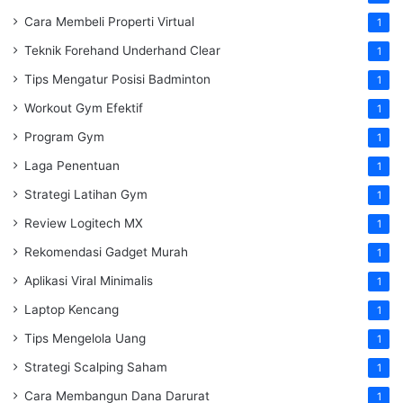
Cara Membeli Properti Virtual
1
Teknik Forehand Underhand Clear
1
Tips Mengatur Posisi Badminton
1
Workout Gym Efektif
1
Program Gym
1
Laga Penentuan
1
Strategi Latihan Gym
1
Review Logitech MX
1
Rekomendasi Gadget Murah
1
Aplikasi Viral Minimalis
1
Laptop Kencang
1
Tips Mengelola Uang
1
Strategi Scalping Saham
1
Cara Membangun Dana Darurat
1