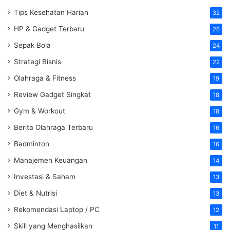
Tips Kesehatan Harian
32
HP & Gadget Terbaru
26
Sepak Bola
24
Strategi Bisnis
22
Olahraga & Fitness
19
Review Gadget Singkat
18
Gym & Workout
18
Berita Olahraga Terbaru
16
Badminton
16
Manajemen Keuangan
14
Investasi & Saham
13
Diet & Nutrisi
13
Rekomendasi Laptop / PC
12
Skill yang Menghasilkan
11