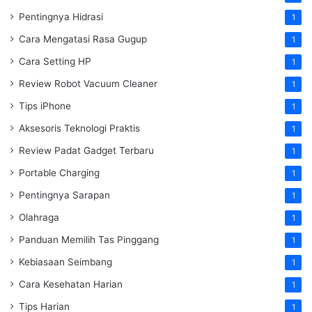
Pentingnya Hidrasi
1
Cara Mengatasi Rasa Gugup
1
Cara Setting HP
1
Review Robot Vacuum Cleaner
1
Tips iPhone
1
Aksesoris Teknologi Praktis
1
Review Padat Gadget Terbaru
1
Portable Charging
1
Pentingnya Sarapan
1
Olahraga
1
Panduan Memilih Tas Pinggang
1
Kebiasaan Seimbang
1
Cara Kesehatan Harian
1
Tips Harian
1