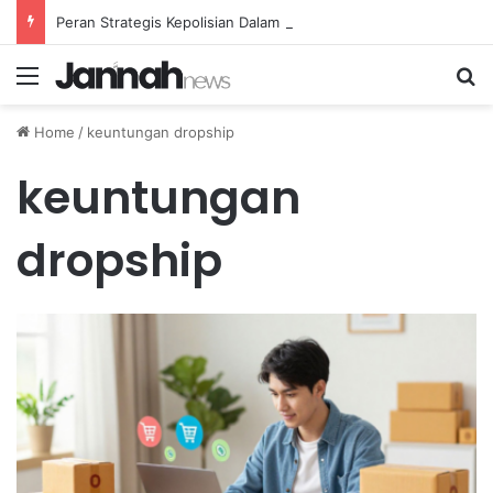
Peran Strategis Kepolisian Dalam Penanganan Kejahatan Siber di Indonesia
Menu
Se
Home
/
keuntungan dropship
keuntungan
dropship