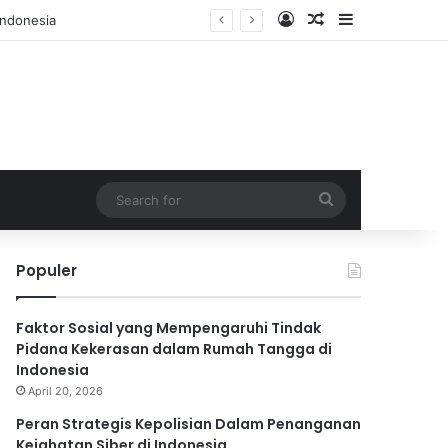
Log In
Random Article
Sidebar
Search
for
Populer
Faktor Sosial yang Mempengaruhi Tindak
Pidana Kekerasan dalam Rumah Tangga di
Indonesia
April 20, 2026
Peran Strategis Kepolisian Dalam Penanganan
Kejahatan Siber di Indonesia