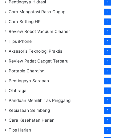
Pentingnya Hidrasi
1
Cara Mengatasi Rasa Gugup
1
Cara Setting HP
1
Review Robot Vacuum Cleaner
1
Tips iPhone
1
Aksesoris Teknologi Praktis
1
Review Padat Gadget Terbaru
1
Portable Charging
1
Pentingnya Sarapan
1
Olahraga
1
Panduan Memilih Tas Pinggang
1
Kebiasaan Seimbang
1
Cara Kesehatan Harian
1
Tips Harian
1