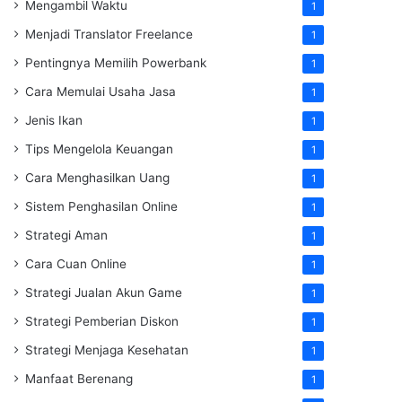
Mengambil Waktu
1
Menjadi Translator Freelance
1
Pentingnya Memilih Powerbank
1
Cara Memulai Usaha Jasa
1
Jenis Ikan
1
Tips Mengelola Keuangan
1
Cara Menghasilkan Uang
1
Sistem Penghasilan Online
1
Strategi Aman
1
Cara Cuan Online
1
Strategi Jualan Akun Game
1
Strategi Pemberian Diskon
1
Strategi Menjaga Kesehatan
1
Manfaat Berenang
1