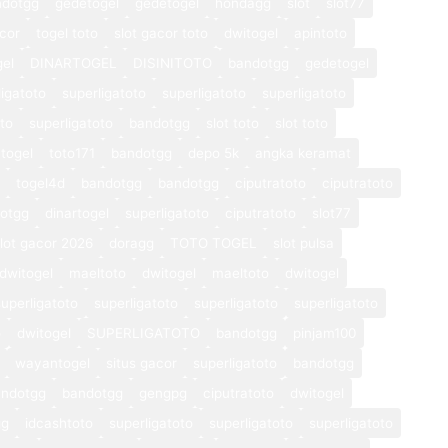
ndotgg
gedetogel
gedetogel
hondagg
slot
slot77
cor
togel toto
slot gacor toto
dwitogel
apintoto
gel
DINARTOGEL
DISINITOTO
bandotgg
gedetogel
ligatoto
superligatoto
superligatoto
superligatoto
oto
superligatoto
bandotgg
slot toto
slot toto
togel
toto171
bandotgg
depo 5k
angka keramat
togel4d
bandotgg
bandotgg
ciputratoto
ciputratoto
otgg
dinartogel
superligatoto
ciputratoto
slot77
lot gacor 2026
doragg
TOTO TOGEL
slot pulsa
dwitogel
maeltoto
dwitogel
maeltoto
dwitogel
superligatoto
superligatoto
superligatoto
superligatoto
o
dwitogel
SUPERLIGATOTO
bandotgg
pinjam100
wayantogel
situs gacor
superligatoto
bandotgg
andotgg
bandotgg
gengpg
ciputratoto
dwitogel
gg
idcashtoto
superligatoto
superligatoto
superligatoto