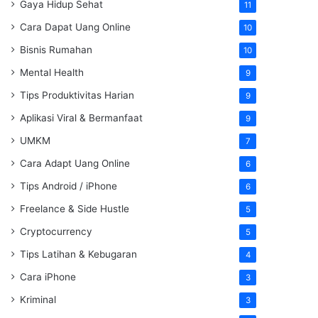
Gaya Hidup Sehat
11
Cara Dapat Uang Online
10
Bisnis Rumahan
10
Mental Health
9
Tips Produktivitas Harian
9
Aplikasi Viral & Bermanfaat
9
UMKM
7
Cara Adapt Uang Online
6
Tips Android / iPhone
6
Freelance & Side Hustle
5
Cryptocurrency
5
Tips Latihan & Kebugaran
4
Cara iPhone
3
Kriminal
3