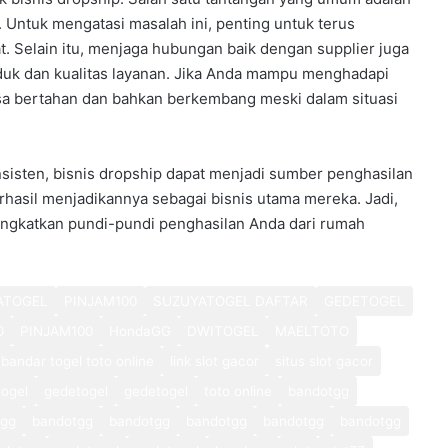
. Untuk mengatasi masalah ini, penting untuk terus
. Selain itu, menjaga hubungan baik dengan supplier juga
duk dan kualitas layanan. Jika Anda mampu menghadapi
bisa bertahan dan bahkan berkembang meski dalam situasi
sisten, bisnis dropship dapat menjadi sumber penghasilan
rhasil menjadikannya sebagai bisnis utama mereka. Jadi,
ingkatkan pundi-pundi penghasilan Anda dari rumah
ATOGEL
PINJAM100
SUZUYATOGEL DAFTAR
GEDETOGEL
0
PINJAM100
HondaGG
DWITOGEL
MAELTOTO
bandar togel toto online
link slot gacor
situs slot gacor
ogel
gedetogel
gedetogel
toto online
bandotgg
tgg
bandotgg
bandotgg
bandotgg
bandotgg
bandotgg