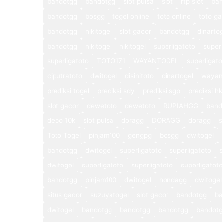
bandotgg
bandotgg
slot pulsa
slot
rtp slot
ba
bandotgg
bosgg
togel online
toto online
toto ga
bandotgg
nikitogel
slot gacor
bandotgg
dinarto
bandotgg
nikitogel
nikitogel
superligatoto
super
superligatoto
TOTO171
WAYANTOGEL
superligat
ciputratoto
dwitogel
disinitoto
dinartogel
wayan
prediksi togel
prediksi sdy
prediksi sgp
prediksi hk
slot gacor
dewetoto
dewetoto
RUPIAHGG
band
depo 10k
slot pulsa
doragg
DORAGG
doragg
s
Toto Togel
pinjam100
gengpg
bosgg
dwitogel
bandotgg
dwitogel
superligatoto
superligatoto
dwitogel
superligatoto
superligatoto
superligatot
bandotgg
pinjam100
dwitogel
hondagg
dwitogel
situs gacor
suzuyatogel
slot gacor
bandotgg
b
dwitogel
bandotgg
bandotgg
bandotgg
bandot