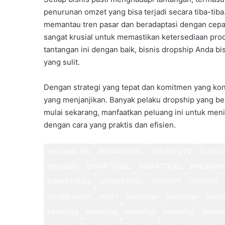
penurunan omzet yang bisa terjadi secara tiba-tiba
memantau tren pasar dan beradaptasi dengan cepat
sangat krusial untuk memastikan ketersediaan pro
tantangan ini dengan baik, bisnis dropship Anda 
yang sulit.
Dengan strategi yang tepat dan komitmen yang kon
yang menjanjikan. Banyak pelaku dropship yang be
mulai sekarang, manfaatkan peluang ini untuk men
dengan cara yang praktis dan efisien.
slot depo 10k
WAYANTOGEL
DISINITOTO
SUZUY
HondaGG
DINARTOGEL
DINARTOGEL
PINJAM10
DINARTOGEL
DINARTOGEL
TOTO171
TOTO171
rtp slot gacor
slot77
gedetogel
gedetogel
gedet
bandotgg
bandotgg
bandotgg
bandotgg
bando