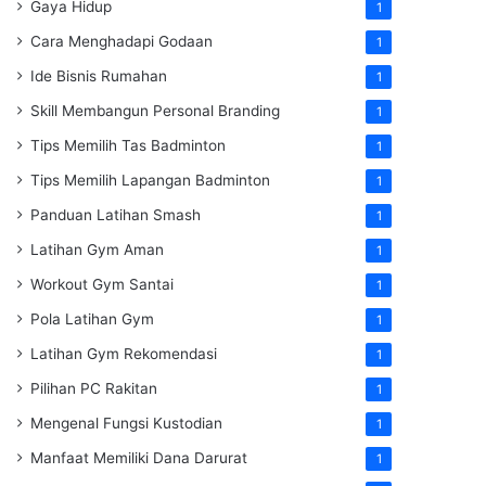
Gaya Hidup
1
Cara Menghadapi Godaan
1
Ide Bisnis Rumahan
1
Skill Membangun Personal Branding
1
Tips Memilih Tas Badminton
1
Tips Memilih Lapangan Badminton
1
Panduan Latihan Smash
1
Latihan Gym Aman
1
Workout Gym Santai
1
Pola Latihan Gym
1
Latihan Gym Rekomendasi
1
Pilihan PC Rakitan
1
Mengenal Fungsi Kustodian
1
Manfaat Memiliki Dana Darurat
1