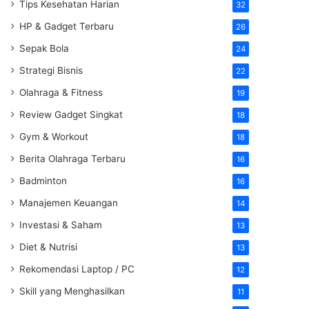
Tips Kesehatan Harian
32
HP & Gadget Terbaru
26
Sepak Bola
24
Strategi Bisnis
22
Olahraga & Fitness
19
Review Gadget Singkat
18
Gym & Workout
18
Berita Olahraga Terbaru
16
Badminton
16
Manajemen Keuangan
14
Investasi & Saham
13
Diet & Nutrisi
13
Rekomendasi Laptop / PC
12
Skill yang Menghasilkan
11