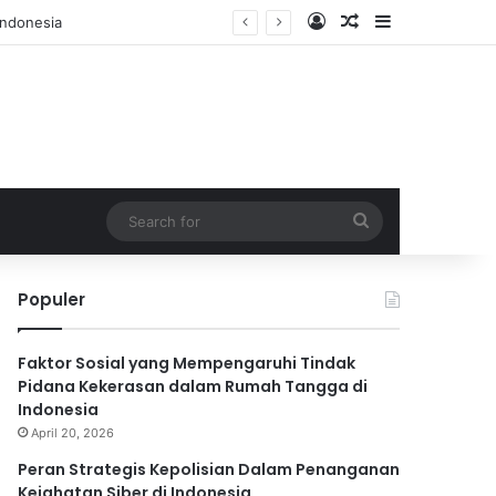
Log In
Random Article
Sidebar
Search
for
Populer
Faktor Sosial yang Mempengaruhi Tindak
Pidana Kekerasan dalam Rumah Tangga di
Indonesia
April 20, 2026
Peran Strategis Kepolisian Dalam Penanganan
Kejahatan Siber di Indonesia