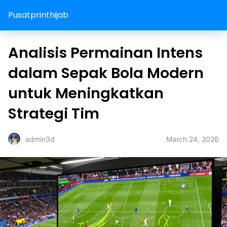
Pusatprinthijab
Analisis Permainan Intens
dalam Sepak Bola Modern
untuk Meningkatkan
Strategi Tim
March 24, 2026
admin3d