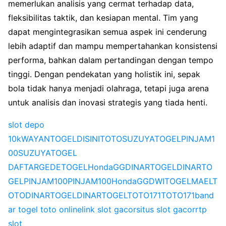
memerlukan analisis yang cermat terhadap data,
fleksibilitas taktik, dan kesiapan mental. Tim yang
dapat mengintegrasikan semua aspek ini cenderung
lebih adaptif dan mampu mempertahankan konsistensi
performa, bahkan dalam pertandingan dengan tempo
tinggi. Dengan pendekatan yang holistik ini, sepak
bola tidak hanya menjadi olahraga, tetapi juga arena
untuk analisis dan inovasi strategis yang tiada henti.
slot depo
10k
WAYANTOGEL
DISINITOTO
SUZUYATOGEL
PINJAM1
00
SUZUYATOGEL
DAFTAR
GEDETOGEL
HondaGG
DINARTOGEL
DINARTO
GEL
PINJAM100
PINJAM100
HondaGG
DWITOGEL
MAELT
OTO
DINARTOGEL
DINARTOGEL
TOTO171
TOTO171
band
ar togel toto online
link slot gacor
situs slot gacor
rtp
slot