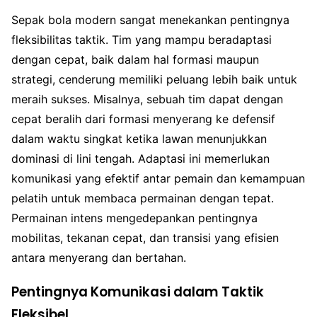
Sepak bola modern sangat menekankan pentingnya
fleksibilitas taktik. Tim yang mampu beradaptasi
dengan cepat, baik dalam hal formasi maupun
strategi, cenderung memiliki peluang lebih baik untuk
meraih sukses. Misalnya, sebuah tim dapat dengan
cepat beralih dari formasi menyerang ke defensif
dalam waktu singkat ketika lawan menunjukkan
dominasi di lini tengah. Adaptasi ini memerlukan
komunikasi yang efektif antar pemain dan kemampuan
pelatih untuk membaca permainan dengan tepat.
Permainan intens mengedepankan pentingnya
mobilitas, tekanan cepat, dan transisi yang efisien
antara menyerang dan bertahan.
Pentingnya Komunikasi dalam Taktik
Fleksibel