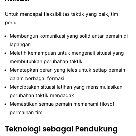
Untuk mencapai fleksibilitas taktik yang baik, tim
perlu:
Membangun komunikasi yang solid antar pemain di
lapangan
Melatih kemampuan untuk mengenali situasi yang
membutuhkan perubahan taktik
Menetapkan peran yang jelas untuk setiap pemain
dalam berbagai formasi
Menciptakan situasi latihan yang mensimulasikan
perubahan taktik mendadak
Memastikan semua pemain memahami filosofi
permainan tim
Teknologi sebagai Pendukung