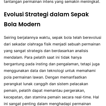
tantangan permainan intens yang semakin meningkat.
Evolusi Strategi dalam Sepak
Bola Modern
Seiring berjalannya waktu, sepak bola telah berevolusi
dari sekadar olahraga fisik menjadi sebuah permainan
yang sangat strategis dan berdasarkan analisis
mendalam. Para pelatih saat ini tidak hanya
bergantung pada insting dan pengalaman, tetapi juga
menggunakan data dan teknologi untuk memahami
pola permainan lawan. Dengan memanfaatkan
perangkat lunak canggih dan sistem pelacakan
pemain, pelatih dapat memantau pergerakan,
kecepatan, dan stamina pemain secara real-time. Hal
ini sangat penting dalam menghadapi permainan