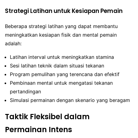
Strategi Latihan untuk Kesiapan Pemain
Beberapa strategi latihan yang dapat membantu
meningkatkan kesiapan fisik dan mental pemain
adalah:
Latihan interval untuk meningkatkan stamina
Sesi latihan teknik dalam situasi tekanan
Program pemulihan yang terencana dan efektif
Pembinaan mental untuk mengatasi tekanan
pertandingan
Simulasi permainan dengan skenario yang beragam
Taktik Fleksibel dalam
Permainan Intens