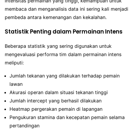
intensitas permainan yang tinggi, kemampuan untuk
membaca dan menganalisis data ini sering kali menjadi
pembeda antara kemenangan dan kekalahan.
Statistik Penting dalam Permainan Intens
Beberapa statistik yang sering digunakan untuk
mengevaluasi performa tim dalam permainan intens
meliputi:
Jumlah tekanan yang dilakukan terhadap pemain
lawan
Akurasi operan dalam situasi tekanan tinggi
Jumlah intercept yang berhasil dilakukan
Heatmap pergerakan pemain di lapangan
Pengukuran stamina dan kecepatan pemain selama
pertandingan