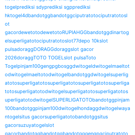
togel
prediksi sdy
prediksi sgp
prediksi
hk
togel4d
bandotgg
bandotgg
ciputratoto
ciputratoto
sl
ot
gacor
dewetoto
dewetoto
RUPIAHGG
bandotgg
dinartog
el
superligatoto
ciputratoto
slot77
depo 10k
slot
pulsa
doragg
DORAGG
doragg
slot gacor
2026
doragg
TOTO TOGEL
slot pulsa
Toto
Togel
pinjam100
gengpg
bosgg
dwitogel
dwitogel
maeltot
o
dwitogel
maeltoto
dwitogel
bandotgg
dwitogel
superlig
atoto
superligatoto
superligatoto
superligatoto
superliga
toto
superligatoto
dwitogel
superligatoto
superligatoto
s
uperligatoto
dwitogel
SUPERLIGATOTO
bandotgg
pinjam
100
bandotgg
pinjam100
dwitogel
hondagg
dwitogel
waya
ntogel
situs gacor
superligatoto
bandotgg
situs
gacor
suzuyatogel
slot
gacor
bandotgg
bandotgg
bandotgg
gengpg
ciputratoto