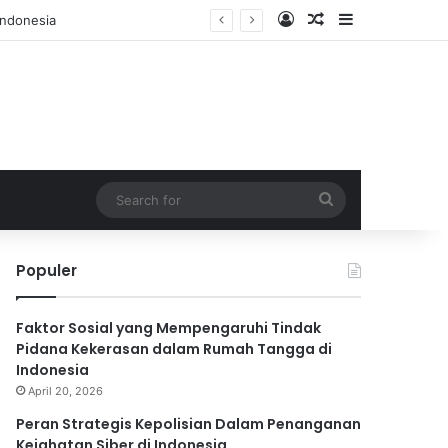
Log In
Random Article
Sidebar
Search
for
Populer
Faktor Sosial yang Mempengaruhi Tindak
Pidana Kekerasan dalam Rumah Tangga di
Indonesia
April 20, 2026
Peran Strategis Kepolisian Dalam Penanganan
Kejahatan Siber di Indonesia