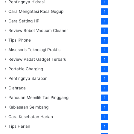
Pentingnya Hidrasi
1
Cara Mengatasi Rasa Gugup
1
Cara Setting HP
1
Review Robot Vacuum Cleaner
1
Tips iPhone
1
Aksesoris Teknologi Praktis
1
Review Padat Gadget Terbaru
1
Portable Charging
1
Pentingnya Sarapan
1
Olahraga
1
Panduan Memilih Tas Pinggang
1
Kebiasaan Seimbang
1
Cara Kesehatan Harian
1
Tips Harian
1