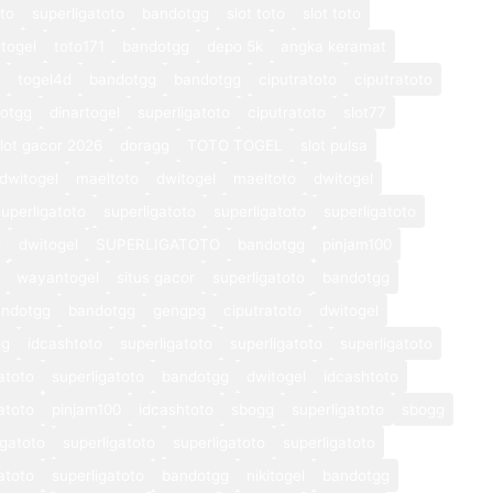
oto
superligatoto
bandotgg
slot toto
slot toto
togel
toto171
bandotgg
depo 5k
angka keramat
togel4d
bandotgg
bandotgg
ciputratoto
ciputratoto
otgg
dinartogel
superligatoto
ciputratoto
slot77
lot gacor 2026
doragg
TOTO TOGEL
slot pulsa
dwitogel
maeltoto
dwitogel
maeltoto
dwitogel
superligatoto
superligatoto
superligatoto
superligatoto
o
dwitogel
SUPERLIGATOTO
bandotgg
pinjam100
wayantogel
situs gacor
superligatoto
bandotgg
andotgg
bandotgg
gengpg
ciputratoto
dwitogel
gg
idcashtoto
superligatoto
superligatoto
superligatoto
atoto
superligatoto
bandotgg
dwitogel
idcashtoto
atoto
pinjam100
idcashtoto
sbogg
superligatoto
sbogg
igatoto
superligatoto
superligatoto
superligatoto
atoto
superligatoto
bandotgg
nikitogel
bandotgg