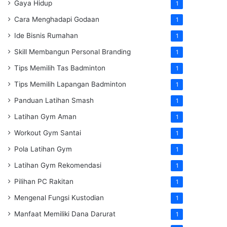
Gaya Hidup
1
Cara Menghadapi Godaan
1
Ide Bisnis Rumahan
1
Skill Membangun Personal Branding
1
Tips Memilih Tas Badminton
1
Tips Memilih Lapangan Badminton
1
Panduan Latihan Smash
1
Latihan Gym Aman
1
Workout Gym Santai
1
Pola Latihan Gym
1
Latihan Gym Rekomendasi
1
Pilihan PC Rakitan
1
Mengenal Fungsi Kustodian
1
Manfaat Memiliki Dana Darurat
1