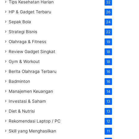
Tips Kesehatan Harian
32
HP & Gadget Terbaru
26
Sepak Bola
24
Strategi Bisnis
22
Olahraga & Fitness
19
Review Gadget Singkat
18
Gym & Workout
18
Berita Olahraga Terbaru
16
Badminton
16
Manajemen Keuangan
14
Investasi & Saham
13
Diet & Nutrisi
13
Rekomendasi Laptop / PC
12
Skill yang Menghasilkan
11