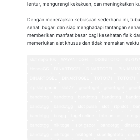
lentur, mengurangi kekakuan, dan meningkatkan ku
Dengan menerapkan kebiasaan sederhana ini, tubuh t
sehat, bugar, dan siap menghadapi tantangan sehari
memberikan manfaat besar bagi kesehatan fisik dan 
memerlukan alat khusus dan tidak memakan waktu 
slot depo 10k
WAYANTOGEL
DISINITOTO
SUZUY
HondaGG
DINARTOGEL
DINARTOGEL
PINJAM10
DINARTOGEL
DINARTOGEL
TOTO171
TOTO171
rtp slot gacor
slot77
gedetogel
gedetogel
gedet
bandotgg
bandotgg
bandotgg
bandotgg
bando
bandotgg
bandotgg
slot pulsa
slot
rtp slot
ba
bandotgg
bosgg
togel online
toto online
toto ga
bandotgg
nikitogel
slot gacor
bandotgg
dinarto
bandotgg
nikitogel
nikitogel
superligatoto
super