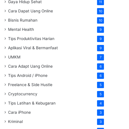
Gaya Hidup Sehat
11
Cara Dapat Uang Online
10
Bisnis Rumahan
10
Mental Health
9
Tips Produktivitas Harian
9
Aplikasi Viral & Bermanfaat
9
UMKM
7
Cara Adapt Uang Online
6
Tips Android / iPhone
6
Freelance & Side Hustle
5
Cryptocurrency
5
Tips Latihan & Kebugaran
4
Cara iPhone
3
Kriminal
3