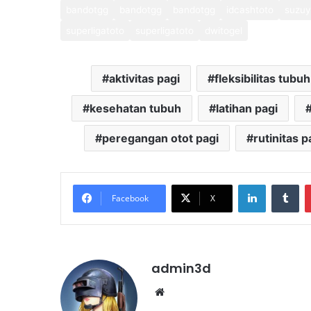
bandotgg
bandotgg
bandotgg
idcashtoto
suzuy
superligatoto
superligatoto
dwitogel
aktivitas pagi
fleksibilitas tubuh
kesehatan tubuh
latihan pagi
peregangan otot pagi
rutinitas p
LinkedIn
Tu
Facebook
X
admin3d
Website