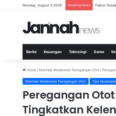
Monday, August 3 2026
Breaking News
Peran Strate
Berita
Keuangan
Teknologi
Game
Ke
Home
/
Manfaat Melakukan Peregangan Otot
/
Peregan
Manfaat Melakukan Peregangan Otot
Tips Kesehata
Peregangan Otot 
Tingkatkan Kele