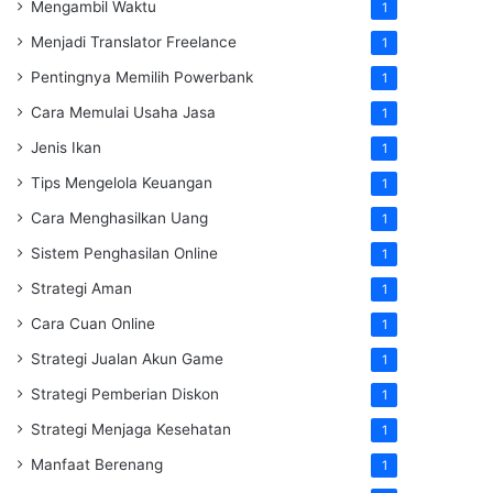
Mengambil Waktu
1
Menjadi Translator Freelance
1
Pentingnya Memilih Powerbank
1
Cara Memulai Usaha Jasa
1
Jenis Ikan
1
Tips Mengelola Keuangan
1
Cara Menghasilkan Uang
1
Sistem Penghasilan Online
1
Strategi Aman
1
Cara Cuan Online
1
Strategi Jualan Akun Game
1
Strategi Pemberian Diskon
1
Strategi Menjaga Kesehatan
1
Manfaat Berenang
1