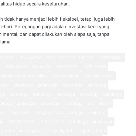
alitas hidup secara keseluruhan.
idak hanya menjadi lebih fleksibel, tetapi juga lebih
-hari. Peregangan pagi adalah investasi kecil yang
mental, dan dapat dilakukan oleh siapa saja, tanpa
lama.
ATOGEL
PINJAM100
SUZUYATOGEL DAFTAR
GEDETOGEL
0
PINJAM100
HondaGG
DWITOGEL
MAELTOTO
bandar togel toto online
link slot gacor
situs slot gacor
ogel
gedetogel
gedetogel
toto online
bandotgg
tgg
bandotgg
bandotgg
bandotgg
bandotgg
bandotgg
ndotgg
gedetogel
gedetogel
hondagg
slot
slot77
cor
togel toto
slot gacor toto
dwitogel
apintoto
gel
DINARTOGEL
DISINITOTO
bandotgg
gedetogel
ligatoto
superligatoto
superligatoto
superligatoto