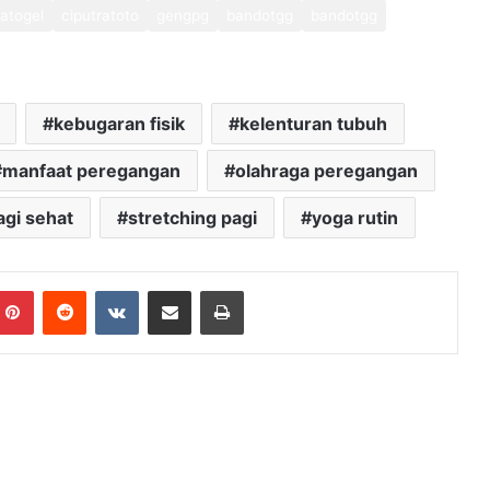
atogel
ciputratoto
gengpg
bandotgg
bandotgg
kebugaran fisik
kelenturan tubuh
manfaat peregangan
olahraga peregangan
agi sehat
stretching pagi
yoga rutin
mblr
Pinterest
Reddit
VKontakte
Share via Email
Print