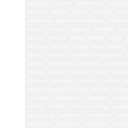
superligatoto
TOTO171
WAYANTOGEL
superligat
ciputratoto
dwitogel
disinitoto
dinartogel
wayan
prediksi togel
prediksi sdy
prediksi sgp
prediksi hk
slot gacor
dewetoto
dewetoto
RUPIAHGG
band
depo 10k
slot pulsa
doragg
DORAGG
doragg
s
Toto Togel
pinjam100
gengpg
bosgg
dwitogel
bandotgg
dwitogel
superligatoto
superligatoto
dwitogel
superligatoto
superligatoto
superligatot
bandotgg
pinjam100
dwitogel
hondagg
dwitogel
situs gacor
suzuyatogel
slot gacor
bandotgg
b
dwitogel
bandotgg
bandotgg
bandotgg
bandot
superligatoto
superligatoto
superligatoto
superlig
bandotgg
maeltoto
maeltoto
bandotgg
superlig
sbogg
sbogg
superligatoto
superligatoto
superl
superligatoto
superligatoto
superligatoto
superlig