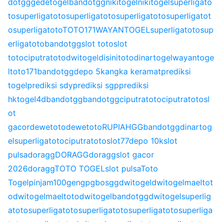
dotgg
gedetogel
bandotgg
nikitogel
nikitogel
superligato
to
superligatoto
superligatoto
superligatoto
superligatot
o
superligatoto
TOTO171
WAYANTOGEL
superligatoto
sup
erligatoto
bandotgg
slot toto
slot
toto
ciputratoto
dwitogel
disinitoto
dinartogel
wayantoge
l
toto171
bandotgg
depo 5k
angka keramat
prediksi
togel
prediksi sdy
prediksi sgp
prediksi
hk
togel4d
bandotgg
bandotgg
ciputratoto
ciputratoto
sl
ot
gacor
dewetoto
dewetoto
RUPIAHGG
bandotgg
dinartog
el
superligatoto
ciputratoto
slot77
depo 10k
slot
pulsa
doragg
DORAGG
doragg
slot gacor
2026
doragg
TOTO TOGEL
slot pulsa
Toto
Togel
pinjam100
gengpg
bosgg
dwitogel
dwitogel
maeltot
o
dwitogel
maeltoto
dwitogel
bandotgg
dwitogel
superlig
atoto
superligatoto
superligatoto
superligatoto
superliga