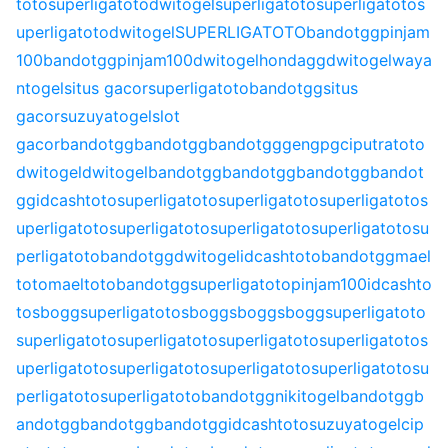
toto
superligatoto
dwitogel
superligatoto
superligatoto
s
uperligatoto
dwitogel
SUPERLIGATOTO
bandotgg
pinjam
100
bandotgg
pinjam100
dwitogel
hondagg
dwitogel
waya
ntogel
situs gacor
superligatoto
bandotgg
situs
gacor
suzuyatogel
slot
gacor
bandotgg
bandotgg
bandotgg
gengpg
ciputratoto
dwitogel
dwitogel
bandotgg
bandotgg
bandotgg
bandot
gg
idcashtoto
superligatoto
superligatoto
superligatoto
s
uperligatoto
superligatoto
superligatoto
superligatoto
su
perligatoto
bandotgg
dwitogel
idcashtoto
bandotgg
mael
toto
maeltoto
bandotgg
superligatoto
pinjam100
idcashto
to
sbogg
superligatoto
sbogg
sbogg
sbogg
superligatoto
superligatoto
superligatoto
superligatoto
superligatoto
s
uperligatoto
superligatoto
superligatoto
superligatoto
su
perligatoto
superligatoto
bandotgg
nikitogel
bandotgg
b
andotgg
bandotgg
bandotgg
idcashtoto
suzuyatogel
cip