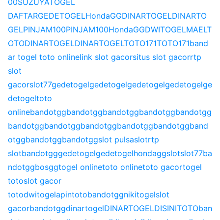
00
SUZUYATOGEL
DAFTAR
GEDETOGEL
HondaGG
DINARTOGEL
DINARTO
GEL
PINJAM100
PINJAM100
HondaGG
DWITOGEL
MAELT
OTO
DINARTOGEL
DINARTOGEL
TOTO171
TOTO171
band
ar togel toto online
link slot gacor
situs slot gacor
rtp
slot
gacor
slot77
gedetogel
gedetogel
gedetogel
gedetogel
ge
detogel
toto
online
bandotgg
bandotgg
bandotgg
bandotgg
bandotgg
bandotgg
bandotgg
bandotgg
bandotgg
bandotgg
band
otgg
bandotgg
bandotgg
slot pulsa
slot
rtp
slot
bandotgg
gedetogel
gedetogel
hondagg
slot
slot77
ba
ndotgg
bosgg
togel online
toto online
toto gacor
togel
toto
slot gacor
toto
dwitogel
apintoto
bandotgg
nikitogel
slot
gacor
bandotgg
dinartogel
DINARTOGEL
DISINITOTO
ban