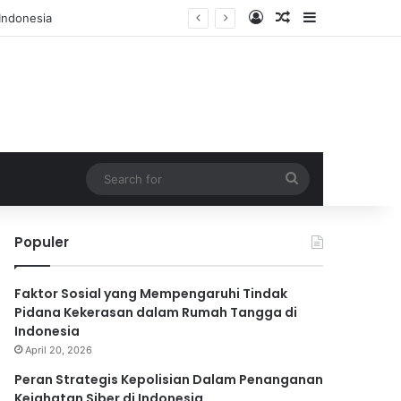
Log In
Random Article
Sidebar
Search
for
Populer
Faktor Sosial yang Mempengaruhi Tindak
Pidana Kekerasan dalam Rumah Tangga di
Indonesia
April 20, 2026
Peran Strategis Kepolisian Dalam Penanganan
Kejahatan Siber di Indonesia