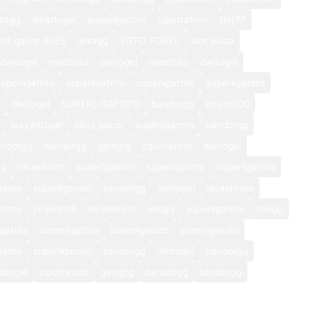
otgg
dinartogel
superligatoto
ciputratoto
slot77
lot gacor 2026
doragg
TOTO TOGEL
slot pulsa
dwitogel
maeltoto
dwitogel
maeltoto
dwitogel
superligatoto
superligatoto
superligatoto
superligatoto
o
dwitogel
SUPERLIGATOTO
bandotgg
pinjam100
wayantogel
situs gacor
superligatoto
bandotgg
andotgg
bandotgg
gengpg
ciputratoto
dwitogel
gg
idcashtoto
superligatoto
superligatoto
superligatoto
atoto
superligatoto
bandotgg
dwitogel
idcashtoto
atoto
pinjam100
idcashtoto
sbogg
superligatoto
sbogg
igatoto
superligatoto
superligatoto
superligatoto
atoto
superligatoto
bandotgg
nikitogel
bandotgg
atogel
ciputratoto
gengpg
bandotgg
bandotgg