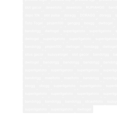
slot gacor
dewetoto
dewetoto
RUPIAHGG
band
depo 10k
slot pulsa
doragg
DORAGG
doragg
s
Toto Togel
pinjam100
gengpg
bosgg
dwitogel
bandotgg
dwitogel
superligatoto
superligatoto
dwitogel
superligatoto
superligatoto
superligatot
bandotgg
pinjam100
dwitogel
hondagg
dwitogel
situs gacor
suzuyatogel
slot gacor
bandotgg
b
dwitogel
bandotgg
bandotgg
bandotgg
bandot
superligatoto
superligatoto
superligatoto
superlig
bandotgg
maeltoto
maeltoto
bandotgg
superlig
sbogg
sbogg
superligatoto
superligatoto
superl
superligatoto
superligatoto
superligatoto
superlig
bandotgg
bandotgg
bandotgg
idcashtoto
suzuy
superligatoto
superligatoto
dwitogel