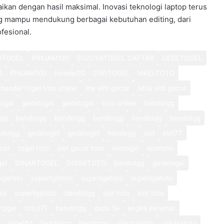
aikan dengan hasil maksimal. Inovasi teknologi laptop terus
g mampu mendukung berbagai kebutuhan editing, dari
fesional.
ATOGEL
PINJAM100
SUZUYATOGEL DAFTAR
GEDETOGEL
0
PINJAM100
HondaGG
DWITOGEL
MAELTOTO
bandar togel toto online
link slot gacor
situs slot gacor
ogel
gedetogel
gedetogel
toto online
bandotgg
tgg
bandotgg
bandotgg
bandotgg
bandotgg
bandotgg
ndotgg
gedetogel
gedetogel
hondagg
slot
slot77
cor
togel toto
slot gacor toto
dwitogel
apintoto
gel
DINARTOGEL
DISINITOTO
bandotgg
gedetogel
ligatoto
superligatoto
superligatoto
superligatoto
oto
superligatoto
bandotgg
slot toto
slot toto
togel
toto171
bandotgg
depo 5k
angka keramat
togel4d
bandotgg
bandotgg
ciputratoto
ciputratoto