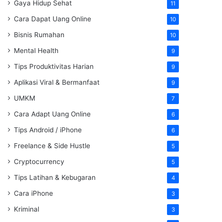
Gaya Hidup Sehat
11
Cara Dapat Uang Online
10
Bisnis Rumahan
10
Mental Health
9
Tips Produktivitas Harian
9
Aplikasi Viral & Bermanfaat
9
UMKM
7
Cara Adapt Uang Online
6
Tips Android / iPhone
6
Freelance & Side Hustle
5
Cryptocurrency
5
Tips Latihan & Kebugaran
4
Cara iPhone
3
Kriminal
3