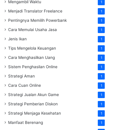
Mengambil Waktu
1
Menjadi Translator Freelance
1
Pentingnya Memilih Powerbank
1
Cara Memulai Usaha Jasa
1
Jenis Ikan
1
Tips Mengelola Keuangan
1
Cara Menghasilkan Uang
1
Sistem Penghasilan Online
1
Strategi Aman
1
Cara Cuan Online
1
Strategi Jualan Akun Game
1
Strategi Pemberian Diskon
1
Strategi Menjaga Kesehatan
1
Manfaat Berenang
1