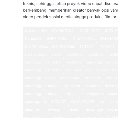
teknis, sehingga setiap proyek video dapat diseles
berkembang, memberikan kreator banyak opsi yan
video pendek sosial media hingga produksi film pro
slot depo 10k
WAYANTOGEL
DISINITOTO
SUZUY
HondaGG
DINARTOGEL
DINARTOGEL
PINJAM10
DINARTOGEL
DINARTOGEL
TOTO171
TOTO171
rtp slot gacor
slot77
gedetogel
gedetogel
gedet
bandotgg
bandotgg
bandotgg
bandotgg
bando
bandotgg
bandotgg
slot pulsa
slot
rtp slot
ba
bandotgg
bosgg
togel online
toto online
toto ga
bandotgg
nikitogel
slot gacor
bandotgg
dinarto
bandotgg
nikitogel
nikitogel
superligatoto
super
superligatoto
TOTO171
WAYANTOGEL
superligat
ciputratoto
dwitogel
disinitoto
dinartogel
wayan
prediksi togel
prediksi sdy
prediksi sgp
prediksi hk