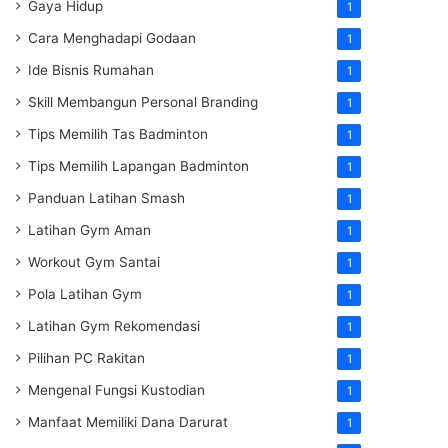
Gaya Hidup
1
Cara Menghadapi Godaan
1
Ide Bisnis Rumahan
1
Skill Membangun Personal Branding
1
Tips Memilih Tas Badminton
1
Tips Memilih Lapangan Badminton
1
Panduan Latihan Smash
1
Latihan Gym Aman
1
Workout Gym Santai
1
Pola Latihan Gym
1
Latihan Gym Rekomendasi
1
Pilihan PC Rakitan
1
Mengenal Fungsi Kustodian
1
Manfaat Memiliki Dana Darurat
1