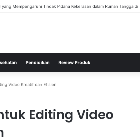
gis Kepolisian Dalam Penanganan Kejahatan Siber di Indonesia
sehatan
Pendidikan
Review Produk
ting Video Kreatif dan Efisien
ntuk Editing Video
n