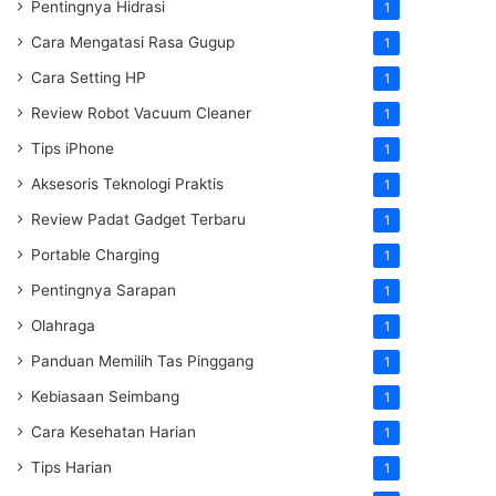
Pentingnya Hidrasi
1
Cara Mengatasi Rasa Gugup
1
Cara Setting HP
1
Review Robot Vacuum Cleaner
1
Tips iPhone
1
Aksesoris Teknologi Praktis
1
Review Padat Gadget Terbaru
1
Portable Charging
1
Pentingnya Sarapan
1
Olahraga
1
Panduan Memilih Tas Pinggang
1
Kebiasaan Seimbang
1
Cara Kesehatan Harian
1
Tips Harian
1