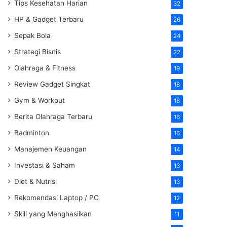
Tips Kesehatan Harian
32
HP & Gadget Terbaru
26
Sepak Bola
24
Strategi Bisnis
22
Olahraga & Fitness
19
Review Gadget Singkat
18
Gym & Workout
18
Berita Olahraga Terbaru
16
Badminton
16
Manajemen Keuangan
14
Investasi & Saham
13
Diet & Nutrisi
13
Rekomendasi Laptop / PC
12
Skill yang Menghasilkan
11