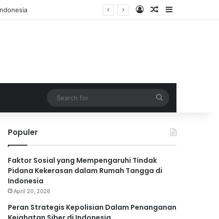
Log In
Random Article
Sidebar
Search
for
Populer
Faktor Sosial yang Mempengaruhi Tindak
Pidana Kekerasan dalam Rumah Tangga di
Indonesia
April 20, 2026
Peran Strategis Kepolisian Dalam Penanganan
Kejahatan Siber di Indonesia