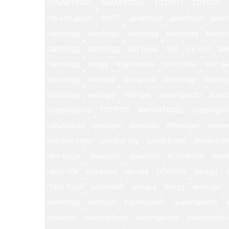
DINARTOGEL
DINARTOGEL
TOTO171
TOTO171
rtp slot gacor
slot77
gedetogel
gedetogel
gedet
bandotgg
bandotgg
bandotgg
bandotgg
bando
bandotgg
bandotgg
slot pulsa
slot
rtp slot
ba
bandotgg
bosgg
togel online
toto online
toto ga
bandotgg
nikitogel
slot gacor
bandotgg
dinarto
bandotgg
nikitogel
nikitogel
superligatoto
super
superligatoto
TOTO171
WAYANTOGEL
superligat
ciputratoto
dwitogel
disinitoto
dinartogel
wayan
prediksi togel
prediksi sdy
prediksi sgp
prediksi hk
slot gacor
dewetoto
dewetoto
RUPIAHGG
band
depo 10k
slot pulsa
doragg
DORAGG
doragg
s
Toto Togel
pinjam100
gengpg
bosgg
dwitogel
bandotgg
dwitogel
superligatoto
superligatoto
dwitogel
superligatoto
superligatoto
superligatot