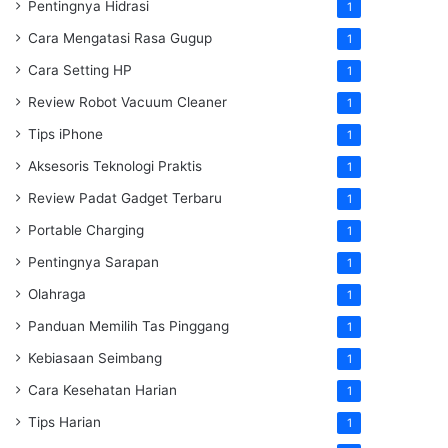
Pentingnya Hidrasi
1
Cara Mengatasi Rasa Gugup
1
Cara Setting HP
1
Review Robot Vacuum Cleaner
1
Tips iPhone
1
Aksesoris Teknologi Praktis
1
Review Padat Gadget Terbaru
1
Portable Charging
1
Pentingnya Sarapan
1
Olahraga
1
Panduan Memilih Tas Pinggang
1
Kebiasaan Seimbang
1
Cara Kesehatan Harian
1
Tips Harian
1