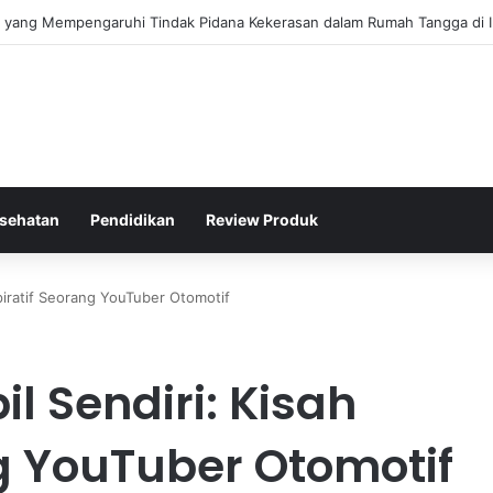
gis Kepolisian Dalam Penanganan Kejahatan Siber di Indonesia
sehatan
Pendidikan
Review Produk
iratif Seorang YouTuber Otomotif
 Sendiri: Kisah
ng YouTuber Otomotif