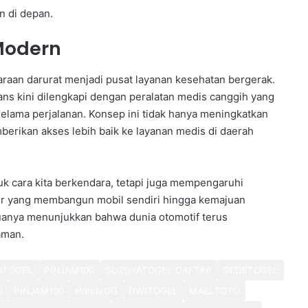
n di depan.
Modern
araan darurat menjadi pusat layanan kesehatan bergerak.
ans kini dilengkapi dengan peralatan medis canggih yang
lama perjalanan. Konsep ini tidak hanya meningkatkan
berikan akses lebih baik ke layanan medis di daerah
uk cara kita berkendara, tetapi juga mempengaruhi
ber yang membangun mobil sendiri hingga kemajuan
uanya menunjukkan bahwa dunia otomotif terus
aman.
ATOGEL
PINJAM100
SUZUYATOGEL DAFTAR
GEDETOGEL
0
PINJAM100
HondaGG
DWITOGEL
MAELTOTO