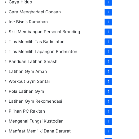
Gaya Hidup
1
Cara Menghadapi Godaan
1
Ide Bisnis Rumahan
1
Skill Membangun Personal Branding
1
Tips Memilih Tas Badminton
1
Tips Memilih Lapangan Badminton
1
Panduan Latihan Smash
1
Latihan Gym Aman
1
Workout Gym Santai
1
Pola Latihan Gym
1
Latihan Gym Rekomendasi
1
Pilihan PC Rakitan
1
Mengenal Fungsi Kustodian
1
Manfaat Memiliki Dana Darurat
1