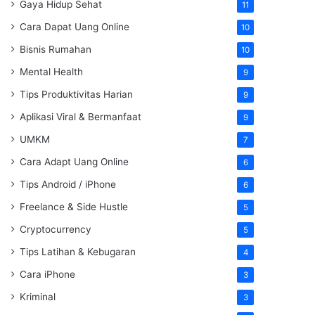
Gaya Hidup Sehat
11
Cara Dapat Uang Online
10
Bisnis Rumahan
10
Mental Health
9
Tips Produktivitas Harian
9
Aplikasi Viral & Bermanfaat
9
UMKM
7
Cara Adapt Uang Online
6
Tips Android / iPhone
6
Freelance & Side Hustle
5
Cryptocurrency
5
Tips Latihan & Kebugaran
4
Cara iPhone
3
Kriminal
3