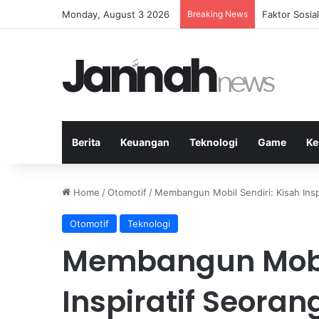
Monday, August 3 2026
Breaking News
Peran Strate
Berita
Keuangan
Teknologi
Game
Ke
Home
/
Otomotif
/
Membangun Mobil Sendiri: Kisah Insp
Otomotif
Teknologi
Membangun Mobil
Inspiratif Seora