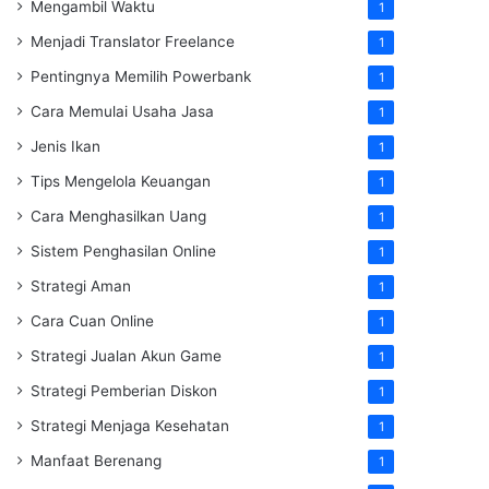
Mengambil Waktu
1
Menjadi Translator Freelance
1
Pentingnya Memilih Powerbank
1
Cara Memulai Usaha Jasa
1
Jenis Ikan
1
Tips Mengelola Keuangan
1
Cara Menghasilkan Uang
1
Sistem Penghasilan Online
1
Strategi Aman
1
Cara Cuan Online
1
Strategi Jualan Akun Game
1
Strategi Pemberian Diskon
1
Strategi Menjaga Kesehatan
1
Manfaat Berenang
1