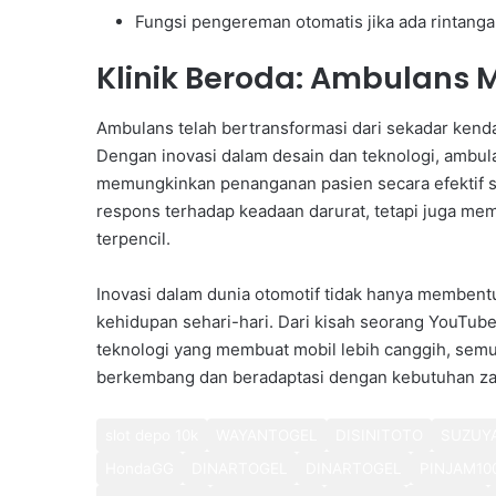
Fungsi pengereman otomatis jika ada rintanga
Klinik Beroda: Ambulans 
Ambulans telah bertransformasi dari sekadar kend
Dengan inovasi dalam desain dan teknologi, ambul
memungkinkan penanganan pasien secara efektif se
respons terhadap keadaan darurat, tetapi juga mem
terpencil.
Inovasi dalam dunia otomotif tidak hanya membent
kehidupan sehari-hari. Dari kisah seorang YouTu
teknologi yang membuat mobil lebih canggih, sem
berkembang dan beradaptasi dengan kebutuhan z
slot depo 10k
WAYANTOGEL
DISINITOTO
SUZUY
HondaGG
DINARTOGEL
DINARTOGEL
PINJAM10