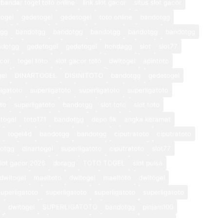
bandar togel toto online
link slot gacor
situs slot gacor
ogel
gedetogel
gedetogel
toto online
bandotgg
tgg
bandotgg
bandotgg
bandotgg
bandotgg
bandotgg
ndotgg
gedetogel
gedetogel
hondagg
slot
slot77
cor
togel toto
slot gacor toto
dwitogel
apintoto
gel
DINARTOGEL
DISINITOTO
bandotgg
gedetogel
ligatoto
superligatoto
superligatoto
superligatoto
oto
superligatoto
bandotgg
slot toto
slot toto
togel
toto171
bandotgg
depo 5k
angka keramat
togel4d
bandotgg
bandotgg
ciputratoto
ciputratoto
otgg
dinartogel
superligatoto
ciputratoto
slot77
lot gacor 2026
doragg
TOTO TOGEL
slot pulsa
dwitogel
maeltoto
dwitogel
maeltoto
dwitogel
superligatoto
superligatoto
superligatoto
superligatoto
o
dwitogel
SUPERLIGATOTO
bandotgg
pinjam100