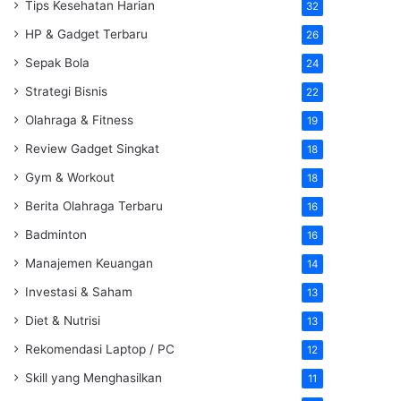
Tips Kesehatan Harian
32
HP & Gadget Terbaru
26
Sepak Bola
24
Strategi Bisnis
22
Olahraga & Fitness
19
Review Gadget Singkat
18
Gym & Workout
18
Berita Olahraga Terbaru
16
Badminton
16
Manajemen Keuangan
14
Investasi & Saham
13
Diet & Nutrisi
13
Rekomendasi Laptop / PC
12
Skill yang Menghasilkan
11