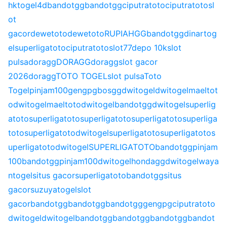
hk
togel4d
bandotgg
bandotgg
ciputratoto
ciputratoto
sl
ot
gacor
dewetoto
dewetoto
RUPIAHGG
bandotgg
dinartog
el
superligatoto
ciputratoto
slot77
depo 10k
slot
pulsa
doragg
DORAGG
doragg
slot gacor
2026
doragg
TOTO TOGEL
slot pulsa
Toto
Togel
pinjam100
gengpg
bosgg
dwitogel
dwitogel
maeltot
o
dwitogel
maeltoto
dwitogel
bandotgg
dwitogel
superlig
atoto
superligatoto
superligatoto
superligatoto
superliga
toto
superligatoto
dwitogel
superligatoto
superligatoto
s
uperligatoto
dwitogel
SUPERLIGATOTO
bandotgg
pinjam
100
bandotgg
pinjam100
dwitogel
hondagg
dwitogel
waya
ntogel
situs gacor
superligatoto
bandotgg
situs
gacor
suzuyatogel
slot
gacor
bandotgg
bandotgg
bandotgg
gengpg
ciputratoto
dwitogel
dwitogel
bandotgg
bandotgg
bandotgg
bandot