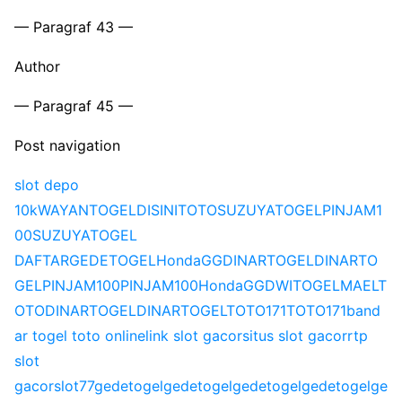
— Paragraf 43 —
Author
— Paragraf 45 —
Post navigation
slot depo
10k
WAYANTOGEL
DISINITOTO
SUZUYATOGEL
PINJAM1
00
SUZUYATOGEL
DAFTAR
GEDETOGEL
HondaGG
DINARTOGEL
DINARTO
GEL
PINJAM100
PINJAM100
HondaGG
DWITOGEL
MAELT
OTO
DINARTOGEL
DINARTOGEL
TOTO171
TOTO171
band
ar togel toto online
link slot gacor
situs slot gacor
rtp
slot
gacor
slot77
gedetogel
gedetogel
gedetogel
gedetogel
ge