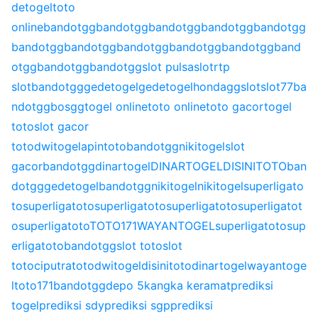
detogel
toto
online
bandotgg
bandotgg
bandotgg
bandotgg
bandotgg
bandotgg
bandotgg
bandotgg
bandotgg
bandotgg
band
otgg
bandotgg
bandotgg
slot pulsa
slot
rtp
slot
bandotgg
gedetogel
gedetogel
hondagg
slot
slot77
ba
ndotgg
bosgg
togel online
toto online
toto gacor
togel
toto
slot gacor
toto
dwitogel
apintoto
bandotgg
nikitogel
slot
gacor
bandotgg
dinartogel
DINARTOGEL
DISINITOTO
ban
dotgg
gedetogel
bandotgg
nikitogel
nikitogel
superligato
to
superligatoto
superligatoto
superligatoto
superligatot
o
superligatoto
TOTO171
WAYANTOGEL
superligatoto
sup
erligatoto
bandotgg
slot toto
slot
toto
ciputratoto
dwitogel
disinitoto
dinartogel
wayantoge
l
toto171
bandotgg
depo 5k
angka keramat
prediksi
togel
prediksi sdy
prediksi sgp
prediksi