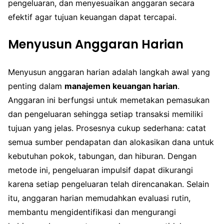
pengeluaran, dan menyesuaikan anggaran secara
efektif agar tujuan keuangan dapat tercapai.
Menyusun Anggaran Harian
Menyusun anggaran harian adalah langkah awal yang
penting dalam
manajemen keuangan harian
.
Anggaran ini berfungsi untuk memetakan pemasukan
dan pengeluaran sehingga setiap transaksi memiliki
tujuan yang jelas. Prosesnya cukup sederhana: catat
semua sumber pendapatan dan alokasikan dana untuk
kebutuhan pokok, tabungan, dan hiburan. Dengan
metode ini, pengeluaran impulsif dapat dikurangi
karena setiap pengeluaran telah direncanakan. Selain
itu, anggaran harian memudahkan evaluasi rutin,
membantu mengidentifikasi dan mengurangi