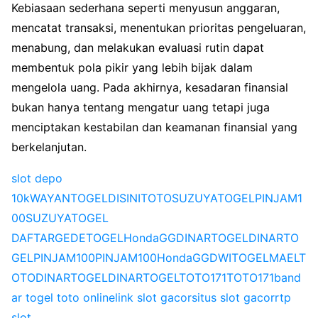
Kebiasaan sederhana seperti menyusun anggaran,
mencatat transaksi, menentukan prioritas pengeluaran,
menabung, dan melakukan evaluasi rutin dapat
membentuk pola pikir yang lebih bijak dalam
mengelola uang. Pada akhirnya, kesadaran finansial
bukan hanya tentang mengatur uang tetapi juga
menciptakan kestabilan dan keamanan finansial yang
berkelanjutan.
slot depo
10k
WAYANTOGEL
DISINITOTO
SUZUYATOGEL
PINJAM1
00
SUZUYATOGEL
DAFTAR
GEDETOGEL
HondaGG
DINARTOGEL
DINARTO
GEL
PINJAM100
PINJAM100
HondaGG
DWITOGEL
MAELT
OTO
DINARTOGEL
DINARTOGEL
TOTO171
TOTO171
band
ar togel toto online
link slot gacor
situs slot gacor
rtp
slot