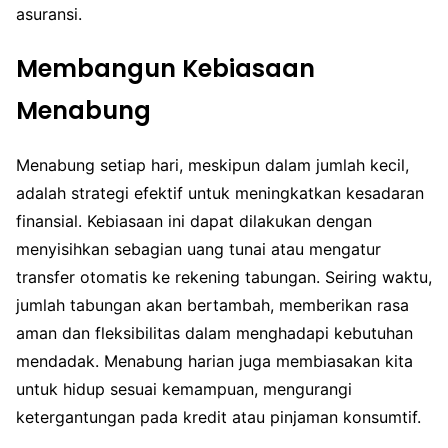
asuransi.
Membangun Kebiasaan
Menabung
Menabung setiap hari, meskipun dalam jumlah kecil,
adalah strategi efektif untuk meningkatkan kesadaran
finansial. Kebiasaan ini dapat dilakukan dengan
menyisihkan sebagian uang tunai atau mengatur
transfer otomatis ke rekening tabungan. Seiring waktu,
jumlah tabungan akan bertambah, memberikan rasa
aman dan fleksibilitas dalam menghadapi kebutuhan
mendadak. Menabung harian juga membiasakan kita
untuk hidup sesuai kemampuan, mengurangi
ketergantungan pada kredit atau pinjaman konsumtif.