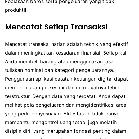
kebiasaan boros serta pengeluaran yang tidak
produktif.
Mencatat Setiap Transaksi
Mencatat transaksi harian adalah teknik yang efektif
dalam meningkatkan kesadaran finansial. Setiap kali
Anda membeli barang atau menggunakan jasa,
tuliskan nominal dan kategori pengeluarannya.
Penggunaan aplikasi catatan keuangan digital dapat
mempermudah proses ini dan membuatnya lebih
terstruktur. Dengan data yang tercatat, Anda dapat
melihat pola pengeluaran dan mengidentifikasi area
yang perlu penyesuaian. Aktivitas ini tidak hanya
membantu mengontrol uang tetapi juga melatih
disiplin diri, yang merupakan fondasi penting dalam