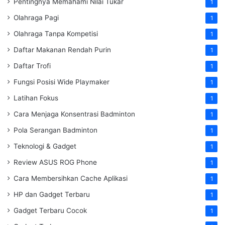
Pentingnya Memahami Nilai Tukar
1
Olahraga Pagi
1
Olahraga Tanpa Kompetisi
1
Daftar Makanan Rendah Purin
1
Daftar Trofi
1
Fungsi Posisi Wide Playmaker
1
Latihan Fokus
1
Cara Menjaga Konsentrasi Badminton
1
Pola Serangan Badminton
1
Teknologi & Gadget
1
Review ASUS ROG Phone
1
Cara Membersihkan Cache Aplikasi
1
HP dan Gadget Terbaru
1
Gadget Terbaru Cocok
1