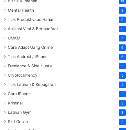
Bisnis Rumahan
10
Mental Health
9
Tips Produktivitas Harian
9
Aplikasi Viral & Bermanfaat
9
UMKM
7
Cara Adapt Uang Online
6
Tips Android / iPhone
6
Freelance & Side Hustle
5
Cryptocurrency
5
Tips Latihan & Kebugaran
4
Cara iPhone
3
Kriminal
3
Latihan Gym
3
Skill Online
2