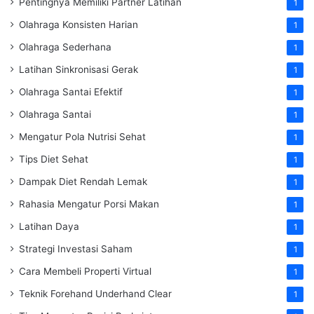
Pentingnya Memiliki Partner Latihan
1
Olahraga Konsisten Harian
1
Olahraga Sederhana
1
Latihan Sinkronisasi Gerak
1
Olahraga Santai Efektif
1
Olahraga Santai
1
Mengatur Pola Nutrisi Sehat
1
Tips Diet Sehat
1
Dampak Diet Rendah Lemak
1
Rahasia Mengatur Porsi Makan
1
Latihan Daya
1
Strategi Investasi Saham
1
Cara Membeli Properti Virtual
1
Teknik Forehand Underhand Clear
1