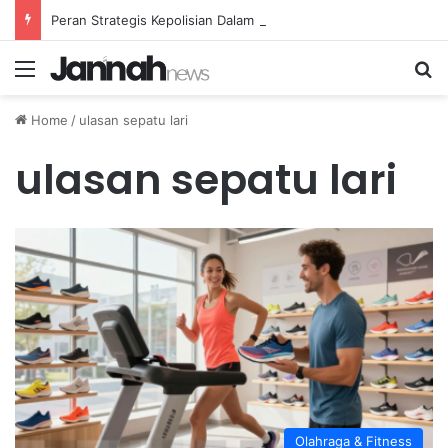
Peran Strategis Kepolisian Dalam Penanganan Kejahatan Siber di Indonesia
Menu
Se
Home
/
ulasan sepatu lari
ulasan sepatu lari
Olahraga & Fitness