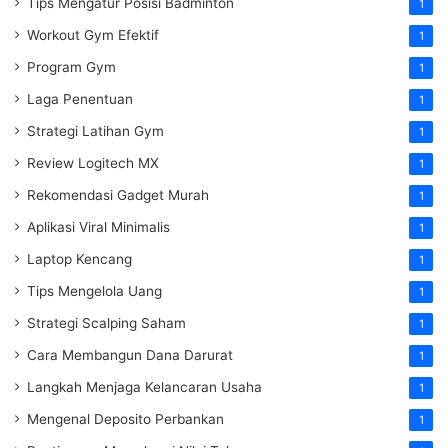
Tips Mengatur Posisi Badminton
1
Workout Gym Efektif
1
Program Gym
1
Laga Penentuan
1
Strategi Latihan Gym
1
Review Logitech MX
1
Rekomendasi Gadget Murah
1
Aplikasi Viral Minimalis
1
Laptop Kencang
1
Tips Mengelola Uang
1
Strategi Scalping Saham
1
Cara Membangun Dana Darurat
1
Langkah Menjaga Kelancaran Usaha
1
Mengenal Deposito Perbankan
1