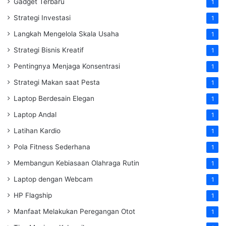
Gadget Terbaru
1
Strategi Investasi
1
Langkah Mengelola Skala Usaha
1
Strategi Bisnis Kreatif
1
Pentingnya Menjaga Konsentrasi
1
Strategi Makan saat Pesta
1
Laptop Berdesain Elegan
1
Laptop Andal
1
Latihan Kardio
1
Pola Fitness Sederhana
1
Membangun Kebiasaan Olahraga Rutin
1
Laptop dengan Webcam
1
HP Flagship
1
Manfaat Melakukan Peregangan Otot
1