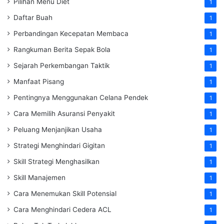
Pilihan Menu Diet
1
Daftar Buah
1
Perbandingan Kecepatan Membaca
1
Rangkuman Berita Sepak Bola
1
Sejarah Perkembangan Taktik
1
Manfaat Pisang
1
Pentingnya Menggunakan Celana Pendek
1
Cara Memilih Asuransi Penyakit
1
Peluang Menjanjikan Usaha
1
Strategi Menghindari Gigitan
1
Skill Strategi Menghasilkan
1
Skill Manajemen
1
Cara Menemukan Skill Potensial
1
Cara Menghindari Cedera ACL
1