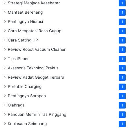
Strategi Menjaga Kesehatan
1
Manfaat Berenang
1
Pentingnya Hidrasi
1
Cara Mengatasi Rasa Gugup
1
Cara Setting HP
1
Review Robot Vacuum Cleaner
1
Tips iPhone
1
Aksesoris Teknologi Praktis
1
Review Padat Gadget Terbaru
1
Portable Charging
1
Pentingnya Sarapan
1
Olahraga
1
Panduan Memilih Tas Pinggang
1
Kebiasaan Seimbang
1