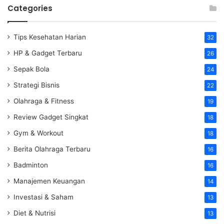
Categories
Tips Kesehatan Harian
32
HP & Gadget Terbaru
26
Sepak Bola
24
Strategi Bisnis
22
Olahraga & Fitness
19
Review Gadget Singkat
18
Gym & Workout
18
Berita Olahraga Terbaru
16
Badminton
16
Manajemen Keuangan
14
Investasi & Saham
13
Diet & Nutrisi
13