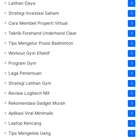
Latihan Daya
1
Strategi Investasi Saham
1
Cara Membeli Properti Virtual
1
Teknik Forehand Underhand Clear
1
Tips Mengatur Posisi Badminton
1
Workout Gym Efektif
1
Program Gym
1
Laga Penentuan
1
Strategi Latihan Gym
1
Review Logitech MX
1
Rekomendasi Gadget Murah
1
Aplikasi Viral Minimalis
1
Laptop Kencang
1
Tips Mengelola Uang
1