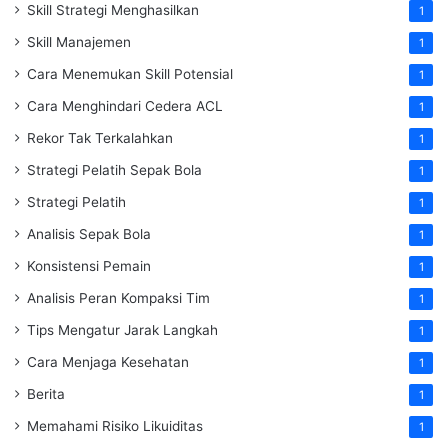
Skill Strategi Menghasilkan
1
Skill Manajemen
1
Cara Menemukan Skill Potensial
1
Cara Menghindari Cedera ACL
1
Rekor Tak Terkalahkan
1
Strategi Pelatih Sepak Bola
1
Strategi Pelatih
1
Analisis Sepak Bola
1
Konsistensi Pemain
1
Analisis Peran Kompaksi Tim
1
Tips Mengatur Jarak Langkah
1
Cara Menjaga Kesehatan
1
Berita
1
Memahami Risiko Likuiditas
1