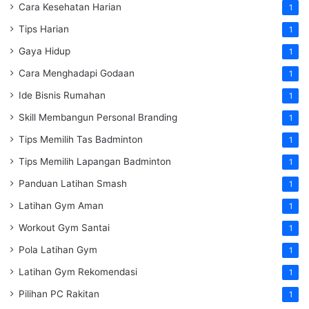
Cara Kesehatan Harian
1
Tips Harian
1
Gaya Hidup
1
Cara Menghadapi Godaan
1
Ide Bisnis Rumahan
1
Skill Membangun Personal Branding
1
Tips Memilih Tas Badminton
1
Tips Memilih Lapangan Badminton
1
Panduan Latihan Smash
1
Latihan Gym Aman
1
Workout Gym Santai
1
Pola Latihan Gym
1
Latihan Gym Rekomendasi
1
Pilihan PC Rakitan
1