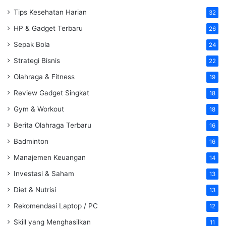
Tips Kesehatan Harian
32
HP & Gadget Terbaru
26
Sepak Bola
24
Strategi Bisnis
22
Olahraga & Fitness
19
Review Gadget Singkat
18
Gym & Workout
18
Berita Olahraga Terbaru
16
Badminton
16
Manajemen Keuangan
14
Investasi & Saham
13
Diet & Nutrisi
13
Rekomendasi Laptop / PC
12
Skill yang Menghasilkan
11