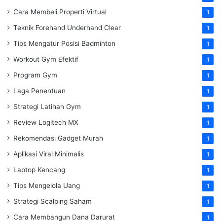
Cara Membeli Properti Virtual
1
Teknik Forehand Underhand Clear
1
Tips Mengatur Posisi Badminton
1
Workout Gym Efektif
1
Program Gym
1
Laga Penentuan
1
Strategi Latihan Gym
1
Review Logitech MX
1
Rekomendasi Gadget Murah
1
Aplikasi Viral Minimalis
1
Laptop Kencang
1
Tips Mengelola Uang
1
Strategi Scalping Saham
1
Cara Membangun Dana Darurat
1