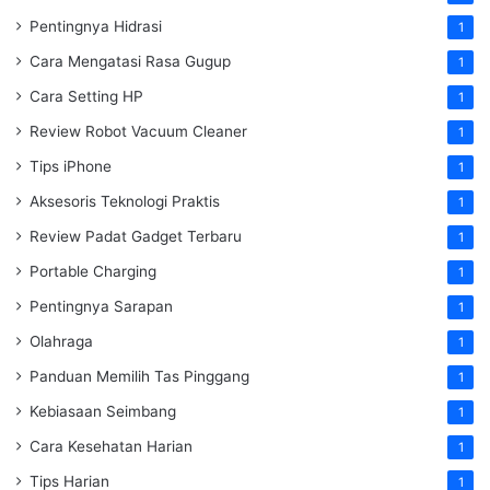
Pentingnya Hidrasi
1
Cara Mengatasi Rasa Gugup
1
Cara Setting HP
1
Review Robot Vacuum Cleaner
1
Tips iPhone
1
Aksesoris Teknologi Praktis
1
Review Padat Gadget Terbaru
1
Portable Charging
1
Pentingnya Sarapan
1
Olahraga
1
Panduan Memilih Tas Pinggang
1
Kebiasaan Seimbang
1
Cara Kesehatan Harian
1
Tips Harian
1