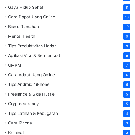
Gaya Hidup Sehat
11
Cara Dapat Uang Online
10
Bisnis Rumahan
10
Mental Health
9
Tips Produktivitas Harian
9
Aplikasi Viral & Bermanfaat
9
UMKM
7
Cara Adapt Uang Online
6
Tips Android / iPhone
6
Freelance & Side Hustle
5
Cryptocurrency
5
Tips Latihan & Kebugaran
4
Cara iPhone
3
Kriminal
3