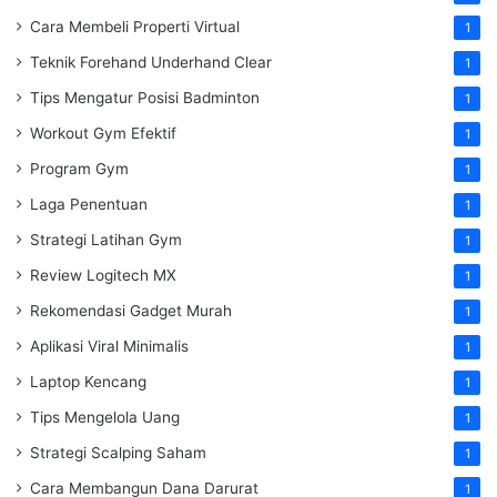
Cara Membeli Properti Virtual
1
Teknik Forehand Underhand Clear
1
Tips Mengatur Posisi Badminton
1
Workout Gym Efektif
1
Program Gym
1
Laga Penentuan
1
Strategi Latihan Gym
1
Review Logitech MX
1
Rekomendasi Gadget Murah
1
Aplikasi Viral Minimalis
1
Laptop Kencang
1
Tips Mengelola Uang
1
Strategi Scalping Saham
1
Cara Membangun Dana Darurat
1