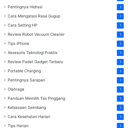
Pentingnya Hidrasi
1
Cara Mengatasi Rasa Gugup
1
Cara Setting HP
1
Review Robot Vacuum Cleaner
1
Tips iPhone
1
Aksesoris Teknologi Praktis
1
Review Padat Gadget Terbaru
1
Portable Charging
1
Pentingnya Sarapan
1
Olahraga
1
Panduan Memilih Tas Pinggang
1
Kebiasaan Seimbang
1
Cara Kesehatan Harian
1
Tips Harian
1