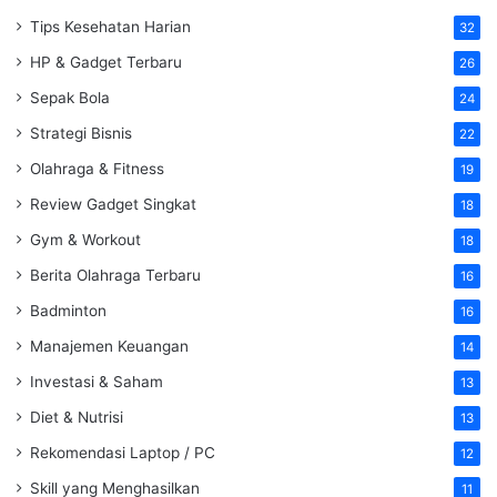
Tips Kesehatan Harian
32
HP & Gadget Terbaru
26
Sepak Bola
24
Strategi Bisnis
22
Olahraga & Fitness
19
Review Gadget Singkat
18
Gym & Workout
18
Berita Olahraga Terbaru
16
Badminton
16
Manajemen Keuangan
14
Investasi & Saham
13
Diet & Nutrisi
13
Rekomendasi Laptop / PC
12
Skill yang Menghasilkan
11