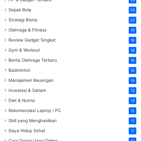
Sepak Bola
24
Strategi Bisnis
22
Olahraga & Fitness
19
Review Gadget Singkat
18
Gym & Workout
18
Berita Olahraga Terbaru
16
Badminton
16
Manajemen Keuangan
14
Investasi & Saham
13
Diet & Nutrisi
13
Rekomendasi Laptop / PC
12
Skill yang Menghasilkan
11
Gaya Hidup Sehat
11
Cara Dapat Uang Online
10