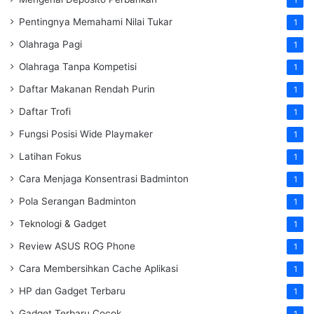
Pentingnya Memahami Nilai Tukar
1
Olahraga Pagi
1
Olahraga Tanpa Kompetisi
1
Daftar Makanan Rendah Purin
1
Daftar Trofi
1
Fungsi Posisi Wide Playmaker
1
Latihan Fokus
1
Cara Menjaga Konsentrasi Badminton
1
Pola Serangan Badminton
1
Teknologi & Gadget
1
Review ASUS ROG Phone
1
Cara Membersihkan Cache Aplikasi
1
HP dan Gadget Terbaru
1
Gadget Terbaru Cocok
1