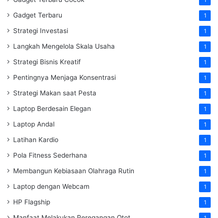
Gadget Terbaru
1
Strategi Investasi
1
Langkah Mengelola Skala Usaha
1
Strategi Bisnis Kreatif
1
Pentingnya Menjaga Konsentrasi
1
Strategi Makan saat Pesta
1
Laptop Berdesain Elegan
1
Laptop Andal
1
Latihan Kardio
1
Pola Fitness Sederhana
1
Membangun Kebiasaan Olahraga Rutin
1
Laptop dengan Webcam
1
HP Flagship
1
Manfaat Melakukan Peregangan Otot
1