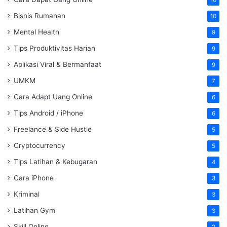
Bisnis Rumahan
10
Mental Health
9
Tips Produktivitas Harian
9
Aplikasi Viral & Bermanfaat
9
UMKM
7
Cara Adapt Uang Online
6
Tips Android / iPhone
6
Freelance & Side Hustle
5
Cryptocurrency
5
Tips Latihan & Kebugaran
4
Cara iPhone
3
Kriminal
3
Latihan Gym
3
Skill Online
2