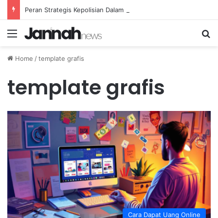
Peran Strategis Kepolisian Dalam Penanganan Kejahatan Siber di Indonesia
Menu
Se
Home
/
template grafis
template grafis
Cara Dapat Uang Online