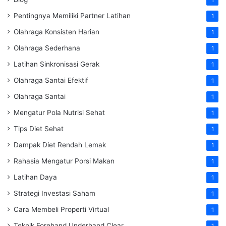
Pentingnya Memiliki Partner Latihan
1
Olahraga Konsisten Harian
1
Olahraga Sederhana
1
Latihan Sinkronisasi Gerak
1
Olahraga Santai Efektif
1
Olahraga Santai
1
Mengatur Pola Nutrisi Sehat
1
Tips Diet Sehat
1
Dampak Diet Rendah Lemak
1
Rahasia Mengatur Porsi Makan
1
Latihan Daya
1
Strategi Investasi Saham
1
Cara Membeli Properti Virtual
1
Teknik Forehand Underhand Clear
1