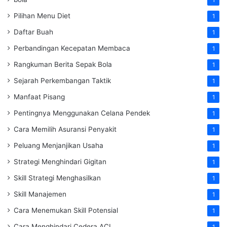
Pilihan Menu Diet
1
Daftar Buah
1
Perbandingan Kecepatan Membaca
1
Rangkuman Berita Sepak Bola
1
Sejarah Perkembangan Taktik
1
Manfaat Pisang
1
Pentingnya Menggunakan Celana Pendek
1
Cara Memilih Asuransi Penyakit
1
Peluang Menjanjikan Usaha
1
Strategi Menghindari Gigitan
1
Skill Strategi Menghasilkan
1
Skill Manajemen
1
Cara Menemukan Skill Potensial
1
Cara Menghindari Cedera ACL
1