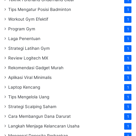
Tips Mengatur Posisi Badminton
1
Workout Gym Efektif
1
Program Gym
1
Laga Penentuan
1
Strategi Latihan Gym
1
Review Logitech MX
1
Rekomendasi Gadget Murah
1
Aplikasi Viral Minimalis
1
Laptop Kencang
1
Tips Mengelola Uang
1
Strategi Scalping Saham
1
Cara Membangun Dana Darurat
1
Langkah Menjaga Kelancaran Usaha
1
Mengenal Deposito Perbankan
1