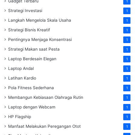
Gadget Terbaru
1
Strategi Investasi
1
Langkah Mengelola Skala Usaha
1
Strategi Bisnis Kreatif
1
Pentingnya Menjaga Konsentrasi
1
Strategi Makan saat Pesta
1
Laptop Berdesain Elegan
1
Laptop Andal
1
Latihan Kardio
1
Pola Fitness Sederhana
1
Membangun Kebiasaan Olahraga Rutin
1
Laptop dengan Webcam
1
HP Flagship
1
Manfaat Melakukan Peregangan Otot
1