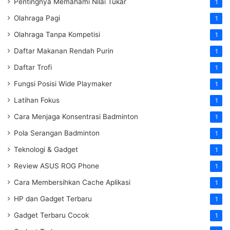
Pentingnya Memahami Nilai Tukar
1
Olahraga Pagi
1
Olahraga Tanpa Kompetisi
1
Daftar Makanan Rendah Purin
1
Daftar Trofi
1
Fungsi Posisi Wide Playmaker
1
Latihan Fokus
1
Cara Menjaga Konsentrasi Badminton
1
Pola Serangan Badminton
1
Teknologi & Gadget
1
Review ASUS ROG Phone
1
Cara Membersihkan Cache Aplikasi
1
HP dan Gadget Terbaru
1
Gadget Terbaru Cocok
1