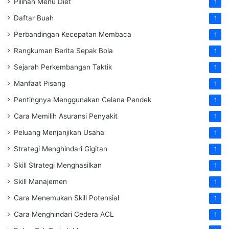
Pilihan Menu Diet
1
Daftar Buah
1
Perbandingan Kecepatan Membaca
1
Rangkuman Berita Sepak Bola
1
Sejarah Perkembangan Taktik
1
Manfaat Pisang
1
Pentingnya Menggunakan Celana Pendek
1
Cara Memilih Asuransi Penyakit
1
Peluang Menjanjikan Usaha
1
Strategi Menghindari Gigitan
1
Skill Strategi Menghasilkan
1
Skill Manajemen
1
Cara Menemukan Skill Potensial
1
Cara Menghindari Cedera ACL
1