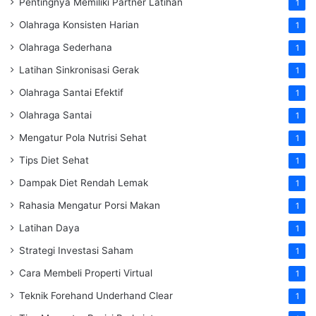
Pentingnya Memiliki Partner Latihan
1
Olahraga Konsisten Harian
1
Olahraga Sederhana
1
Latihan Sinkronisasi Gerak
1
Olahraga Santai Efektif
1
Olahraga Santai
1
Mengatur Pola Nutrisi Sehat
1
Tips Diet Sehat
1
Dampak Diet Rendah Lemak
1
Rahasia Mengatur Porsi Makan
1
Latihan Daya
1
Strategi Investasi Saham
1
Cara Membeli Properti Virtual
1
Teknik Forehand Underhand Clear
1