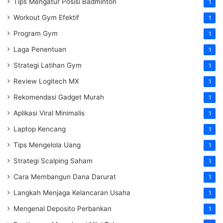
Tips Mengatur Posisi Badminton
1
Workout Gym Efektif
1
Program Gym
1
Laga Penentuan
1
Strategi Latihan Gym
1
Review Logitech MX
1
Rekomendasi Gadget Murah
1
Aplikasi Viral Minimalis
1
Laptop Kencang
1
Tips Mengelola Uang
1
Strategi Scalping Saham
1
Cara Membangun Dana Darurat
1
Langkah Menjaga Kelancaran Usaha
1
Mengenal Deposito Perbankan
1