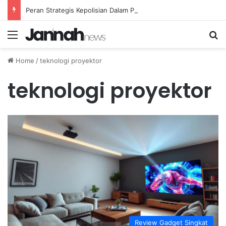
Peran Strategis Kepolisian Dalam Penanganan Kejahatan Siber di Indonesia
Menu
Se
Home
/
teknologi proyektor
teknologi proyektor
Review Gadget Singkat