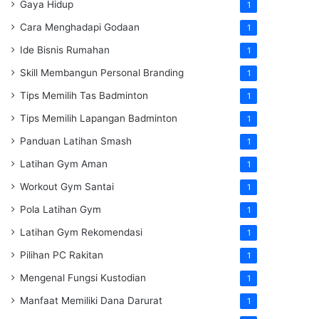
Gaya Hidup
1
Cara Menghadapi Godaan
1
Ide Bisnis Rumahan
1
Skill Membangun Personal Branding
1
Tips Memilih Tas Badminton
1
Tips Memilih Lapangan Badminton
1
Panduan Latihan Smash
1
Latihan Gym Aman
1
Workout Gym Santai
1
Pola Latihan Gym
1
Latihan Gym Rekomendasi
1
Pilihan PC Rakitan
1
Mengenal Fungsi Kustodian
1
Manfaat Memiliki Dana Darurat
1