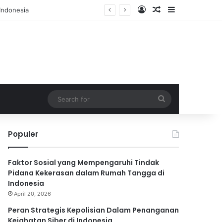
Log In
Random Article
Sidebar
Indonesia
Search
for
Populer
Faktor Sosial yang Mempengaruhi Tindak
Pidana Kekerasan dalam Rumah Tangga di
Indonesia
April 20, 2026
Peran Strategis Kepolisian Dalam Penanganan
Kejahatan Siber di Indonesia