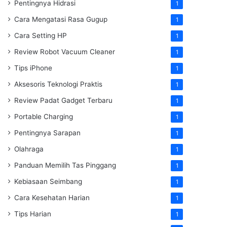
Pentingnya Hidrasi
1
Cara Mengatasi Rasa Gugup
1
Cara Setting HP
1
Review Robot Vacuum Cleaner
1
Tips iPhone
1
Aksesoris Teknologi Praktis
1
Review Padat Gadget Terbaru
1
Portable Charging
1
Pentingnya Sarapan
1
Olahraga
1
Panduan Memilih Tas Pinggang
1
Kebiasaan Seimbang
1
Cara Kesehatan Harian
1
Tips Harian
1