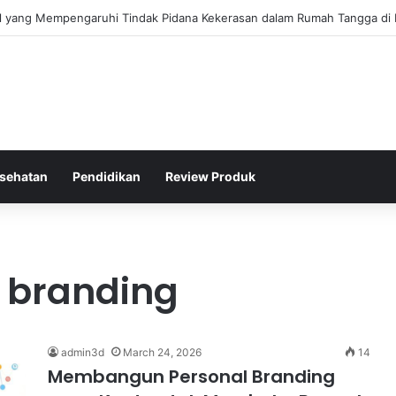
al yang Mempengaruhi Tindak Pidana Kekerasan dalam Rumah Tangga di 
sehatan
Pendidikan
Review Produk
l branding
admin3d
March 24, 2026
14
Membangun Personal Branding