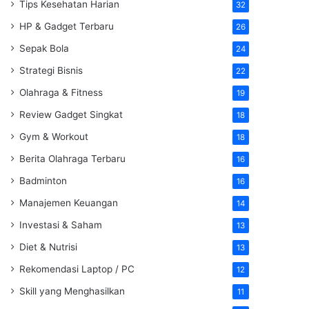
Tips Kesehatan Harian
32
HP & Gadget Terbaru
26
Sepak Bola
24
Strategi Bisnis
22
Olahraga & Fitness
19
Review Gadget Singkat
18
Gym & Workout
18
Berita Olahraga Terbaru
16
Badminton
16
Manajemen Keuangan
14
Investasi & Saham
13
Diet & Nutrisi
13
Rekomendasi Laptop / PC
12
Skill yang Menghasilkan
11