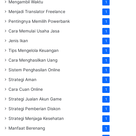
Mengambil Waktu
1
Menjadi Translator Freelance
1
Pentingnya Memilih Powerbank
1
Cara Memulai Usaha Jasa
1
Jenis Ikan
1
Tips Mengelola Keuangan
1
Cara Menghasilkan Uang
1
Sistem Penghasilan Online
1
Strategi Aman
1
Cara Cuan Online
1
Strategi Jualan Akun Game
1
Strategi Pemberian Diskon
1
Strategi Menjaga Kesehatan
1
Manfaat Berenang
1