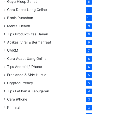
Gaya Hidup Sehat
11
Cara Dapat Uang Online
10
Bisnis Rumahan
10
Mental Health
9
Tips Produktivitas Harian
9
Aplikasi Viral & Bermanfaat
9
UMKM
7
Cara Adapt Uang Online
6
Tips Android / iPhone
6
Freelance & Side Hustle
5
Cryptocurrency
5
Tips Latihan & Kebugaran
4
Cara iPhone
3
Kriminal
3