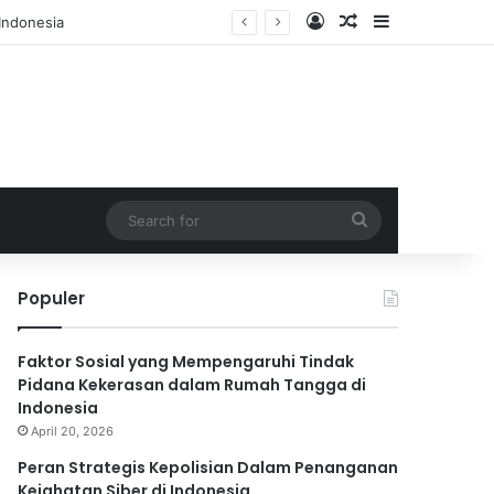
Log In
Random Article
Sidebar
Search
for
Populer
Faktor Sosial yang Mempengaruhi Tindak
Pidana Kekerasan dalam Rumah Tangga di
Indonesia
April 20, 2026
Peran Strategis Kepolisian Dalam Penanganan
Kejahatan Siber di Indonesia