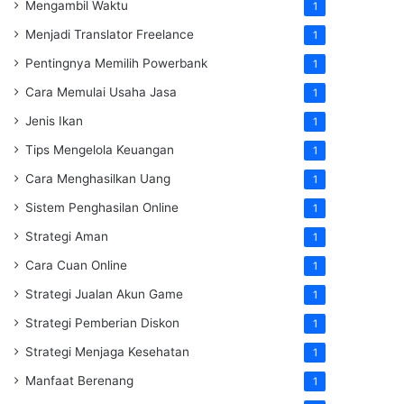
Mengambil Waktu
1
Menjadi Translator Freelance
1
Pentingnya Memilih Powerbank
1
Cara Memulai Usaha Jasa
1
Jenis Ikan
1
Tips Mengelola Keuangan
1
Cara Menghasilkan Uang
1
Sistem Penghasilan Online
1
Strategi Aman
1
Cara Cuan Online
1
Strategi Jualan Akun Game
1
Strategi Pemberian Diskon
1
Strategi Menjaga Kesehatan
1
Manfaat Berenang
1