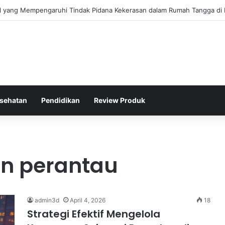
gis Kepolisian Dalam Penanganan Kejahatan Siber di Indonesia
sehatan
Pendidikan
Review Produk
an perantau
admin3d
April 4, 2026
18
Strategi Efektif Mengelola