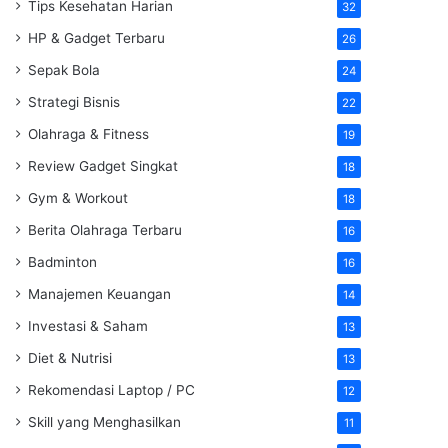
Tips Kesehatan Harian
32
HP & Gadget Terbaru
26
Sepak Bola
24
Strategi Bisnis
22
Olahraga & Fitness
19
Review Gadget Singkat
18
Gym & Workout
18
Berita Olahraga Terbaru
16
Badminton
16
Manajemen Keuangan
14
Investasi & Saham
13
Diet & Nutrisi
13
Rekomendasi Laptop / PC
12
Skill yang Menghasilkan
11