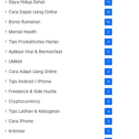
Gaya Hidup Sehat
11
Cara Dapat Uang Online
10
Bisnis Rumahan
10
Mental Health
9
Tips Produktivitas Harian
9
Aplikasi Viral & Bermanfaat
9
UMKM
7
Cara Adapt Uang Online
6
Tips Android / iPhone
6
Freelance & Side Hustle
5
Cryptocurrency
5
Tips Latihan & Kebugaran
4
Cara iPhone
3
Kriminal
3