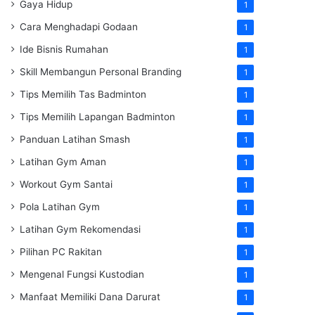
Gaya Hidup
1
Cara Menghadapi Godaan
1
Ide Bisnis Rumahan
1
Skill Membangun Personal Branding
1
Tips Memilih Tas Badminton
1
Tips Memilih Lapangan Badminton
1
Panduan Latihan Smash
1
Latihan Gym Aman
1
Workout Gym Santai
1
Pola Latihan Gym
1
Latihan Gym Rekomendasi
1
Pilihan PC Rakitan
1
Mengenal Fungsi Kustodian
1
Manfaat Memiliki Dana Darurat
1