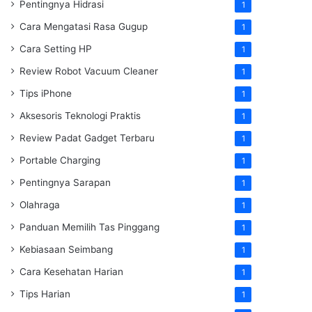
Pentingnya Hidrasi
1
Cara Mengatasi Rasa Gugup
1
Cara Setting HP
1
Review Robot Vacuum Cleaner
1
Tips iPhone
1
Aksesoris Teknologi Praktis
1
Review Padat Gadget Terbaru
1
Portable Charging
1
Pentingnya Sarapan
1
Olahraga
1
Panduan Memilih Tas Pinggang
1
Kebiasaan Seimbang
1
Cara Kesehatan Harian
1
Tips Harian
1