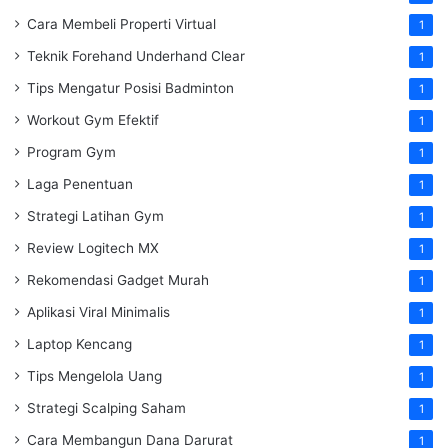
Cara Membeli Properti Virtual
1
Teknik Forehand Underhand Clear
1
Tips Mengatur Posisi Badminton
1
Workout Gym Efektif
1
Program Gym
1
Laga Penentuan
1
Strategi Latihan Gym
1
Review Logitech MX
1
Rekomendasi Gadget Murah
1
Aplikasi Viral Minimalis
1
Laptop Kencang
1
Tips Mengelola Uang
1
Strategi Scalping Saham
1
Cara Membangun Dana Darurat
1