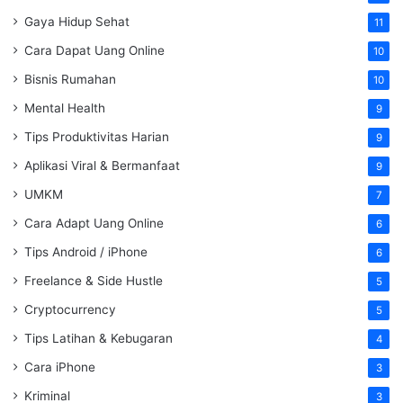
Gaya Hidup Sehat
11
Cara Dapat Uang Online
10
Bisnis Rumahan
10
Mental Health
9
Tips Produktivitas Harian
9
Aplikasi Viral & Bermanfaat
9
UMKM
7
Cara Adapt Uang Online
6
Tips Android / iPhone
6
Freelance & Side Hustle
5
Cryptocurrency
5
Tips Latihan & Kebugaran
4
Cara iPhone
3
Kriminal
3