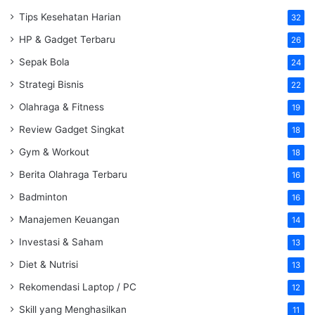
Tips Kesehatan Harian
32
HP & Gadget Terbaru
26
Sepak Bola
24
Strategi Bisnis
22
Olahraga & Fitness
19
Review Gadget Singkat
18
Gym & Workout
18
Berita Olahraga Terbaru
16
Badminton
16
Manajemen Keuangan
14
Investasi & Saham
13
Diet & Nutrisi
13
Rekomendasi Laptop / PC
12
Skill yang Menghasilkan
11