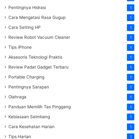
Pentingnya Hidrasi
1
Cara Mengatasi Rasa Gugup
1
Cara Setting HP
1
Review Robot Vacuum Cleaner
1
Tips iPhone
1
Aksesoris Teknologi Praktis
1
Review Padat Gadget Terbaru
1
Portable Charging
1
Pentingnya Sarapan
1
Olahraga
1
Panduan Memilih Tas Pinggang
1
Kebiasaan Seimbang
1
Cara Kesehatan Harian
1
Tips Harian
1