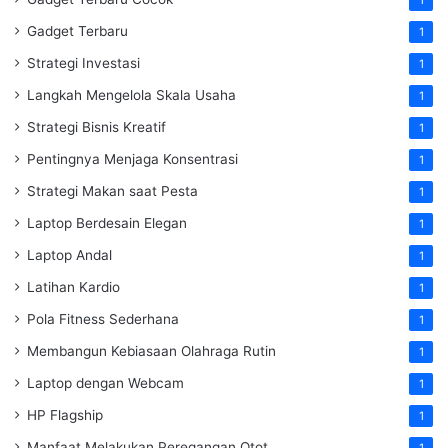
Gadget Terbaru
1
Strategi Investasi
1
Langkah Mengelola Skala Usaha
1
Strategi Bisnis Kreatif
1
Pentingnya Menjaga Konsentrasi
1
Strategi Makan saat Pesta
1
Laptop Berdesain Elegan
1
Laptop Andal
1
Latihan Kardio
1
Pola Fitness Sederhana
1
Membangun Kebiasaan Olahraga Rutin
1
Laptop dengan Webcam
1
HP Flagship
1
Manfaat Melakukan Peregangan Otot
1