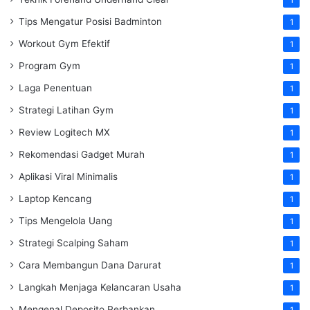
Tips Mengatur Posisi Badminton
1
Workout Gym Efektif
1
Program Gym
1
Laga Penentuan
1
Strategi Latihan Gym
1
Review Logitech MX
1
Rekomendasi Gadget Murah
1
Aplikasi Viral Minimalis
1
Laptop Kencang
1
Tips Mengelola Uang
1
Strategi Scalping Saham
1
Cara Membangun Dana Darurat
1
Langkah Menjaga Kelancaran Usaha
1
Mengenal Deposito Perbankan
1