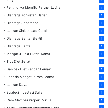
Pentingnya Memiliki Partner Latihan
1
Olahraga Konsisten Harian
1
Olahraga Sederhana
1
Latihan Sinkronisasi Gerak
1
Olahraga Santai Efektif
1
Olahraga Santai
1
Mengatur Pola Nutrisi Sehat
1
Tips Diet Sehat
1
Dampak Diet Rendah Lemak
1
Rahasia Mengatur Porsi Makan
1
Latihan Daya
1
Strategi Investasi Saham
1
Cara Membeli Properti Virtual
1
Teknik Forehand Underhand Clear
1