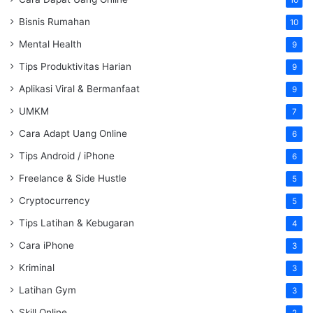
Bisnis Rumahan
10
Mental Health
9
Tips Produktivitas Harian
9
Aplikasi Viral & Bermanfaat
9
UMKM
7
Cara Adapt Uang Online
6
Tips Android / iPhone
6
Freelance & Side Hustle
5
Cryptocurrency
5
Tips Latihan & Kebugaran
4
Cara iPhone
3
Kriminal
3
Latihan Gym
3
Skill Online
2