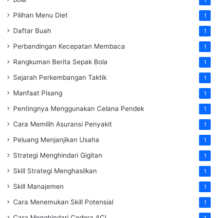
Pilihan Menu Diet
1
Daftar Buah
1
Perbandingan Kecepatan Membaca
1
Rangkuman Berita Sepak Bola
1
Sejarah Perkembangan Taktik
1
Manfaat Pisang
1
Pentingnya Menggunakan Celana Pendek
1
Cara Memilih Asuransi Penyakit
1
Peluang Menjanjikan Usaha
1
Strategi Menghindari Gigitan
1
Skill Strategi Menghasilkan
1
Skill Manajemen
1
Cara Menemukan Skill Potensial
1
Cara Menghindari Cedera ACL
1