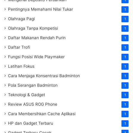
Pentingnya Memahami Nilai Tukar
1
Olahraga Pagi
1
Olahraga Tanpa Kompetisi
1
Daftar Makanan Rendah Purin
1
Daftar Trofi
1
Fungsi Posisi Wide Playmaker
1
Latihan Fokus
1
Cara Menjaga Konsentrasi Badminton
1
Pola Serangan Badminton
1
Teknologi & Gadget
1
Review ASUS ROG Phone
1
Cara Membersihkan Cache Aplikasi
1
HP dan Gadget Terbaru
1
Gadget Terbaru Cocok
1