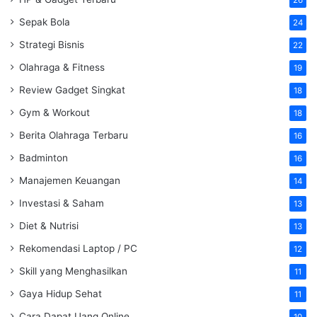
Sepak Bola
24
Strategi Bisnis
22
Olahraga & Fitness
19
Review Gadget Singkat
18
Gym & Workout
18
Berita Olahraga Terbaru
16
Badminton
16
Manajemen Keuangan
14
Investasi & Saham
13
Diet & Nutrisi
13
Rekomendasi Laptop / PC
12
Skill yang Menghasilkan
11
Gaya Hidup Sehat
11
Cara Dapat Uang Online
10