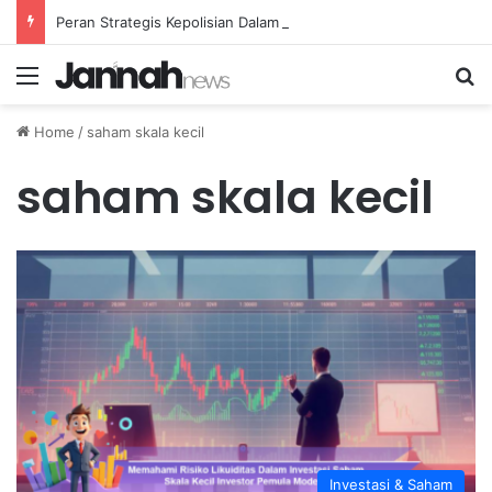
Peran Strategis Kepolisian Dalam Penanganan Kejahatan Siber di Indonesia
Menu
Se
Home
/
saham skala kecil
saham skala kecil
Investasi & Saham