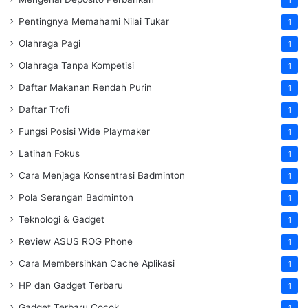
Pentingnya Memahami Nilai Tukar
1
Olahraga Pagi
1
Olahraga Tanpa Kompetisi
1
Daftar Makanan Rendah Purin
1
Daftar Trofi
1
Fungsi Posisi Wide Playmaker
1
Latihan Fokus
1
Cara Menjaga Konsentrasi Badminton
1
Pola Serangan Badminton
1
Teknologi & Gadget
1
Review ASUS ROG Phone
1
Cara Membersihkan Cache Aplikasi
1
HP dan Gadget Terbaru
1
Gadget Terbaru Cocok
1