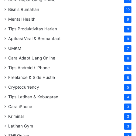
Bisnis Rumahan
10
Mental Health
9
Tips Produktivitas Harian
9
Aplikasi Viral & Bermanfaat
9
UMKM
7
Cara Adapt Uang Online
6
Tips Android / iPhone
6
Freelance & Side Hustle
5
Cryptocurrency
5
Tips Latihan & Kebugaran
4
Cara iPhone
3
Kriminal
3
Latihan Gym
3
Skill Online
2