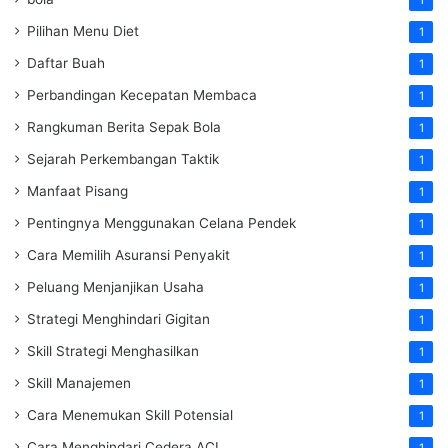
Pilihan Menu Diet
1
Daftar Buah
1
Perbandingan Kecepatan Membaca
1
Rangkuman Berita Sepak Bola
1
Sejarah Perkembangan Taktik
1
Manfaat Pisang
1
Pentingnya Menggunakan Celana Pendek
1
Cara Memilih Asuransi Penyakit
1
Peluang Menjanjikan Usaha
1
Strategi Menghindari Gigitan
1
Skill Strategi Menghasilkan
1
Skill Manajemen
1
Cara Menemukan Skill Potensial
1
Cara Menghindari Cedera ACL
1