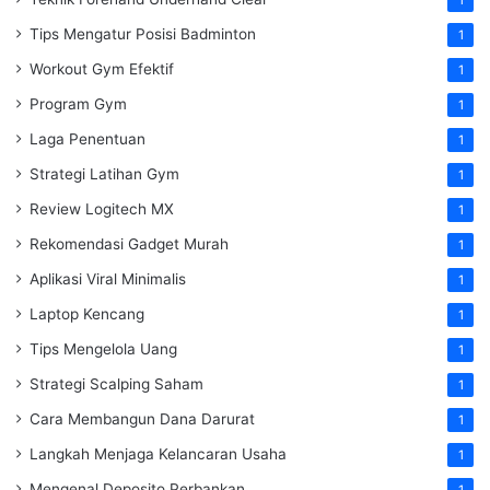
Tips Mengatur Posisi Badminton
1
Workout Gym Efektif
1
Program Gym
1
Laga Penentuan
1
Strategi Latihan Gym
1
Review Logitech MX
1
Rekomendasi Gadget Murah
1
Aplikasi Viral Minimalis
1
Laptop Kencang
1
Tips Mengelola Uang
1
Strategi Scalping Saham
1
Cara Membangun Dana Darurat
1
Langkah Menjaga Kelancaran Usaha
1
Mengenal Deposito Perbankan
1