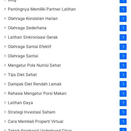
Pentingnya Memiliki Partner Latihan
1
Olahraga Konsisten Harian
1
Olahraga Sederhana
1
Latihan Sinkronisasi Gerak
1
Olahraga Santai Efektif
1
Olahraga Santai
1
Mengatur Pola Nutrisi Sehat
1
Tips Diet Sehat
1
Dampak Diet Rendah Lemak
1
Rahasia Mengatur Porsi Makan
1
Latihan Daya
1
Strategi Investasi Saham
1
Cara Membeli Properti Virtual
1
Teknik Forehand Underhand Clear
1