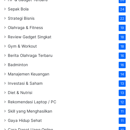
Sepak Bola
24
Strategi Bisnis
22
Olahraga & Fitness
19
Review Gadget Singkat
18
Gym & Workout
18
Berita Olahraga Terbaru
16
Badminton
16
Manajemen Keuangan
14
Investasi & Saham
13
Diet & Nutrisi
13
Rekomendasi Laptop / PC
12
Skill yang Menghasilkan
11
Gaya Hidup Sehat
11
Cara Dapat Uang Online
10