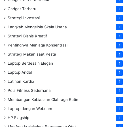
Gadget Terbaru
1
Strategi Investasi
1
Langkah Mengelola Skala Usaha
1
Strategi Bisnis Kreatif
1
Pentingnya Menjaga Konsentrasi
1
Strategi Makan saat Pesta
1
Laptop Berdesain Elegan
1
Laptop Andal
1
Latihan Kardio
1
Pola Fitness Sederhana
1
Membangun Kebiasaan Olahraga Rutin
1
Laptop dengan Webcam
1
HP Flagship
1
Manfaat Melakukan Peregangan Otot
1