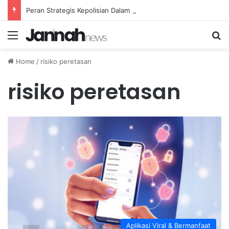
Peran Strategis Kepolisian Dalam Penanganan Kejahatan Siber di Indonesia
Menu
Se
Home
/
risiko peretasan
risiko peretasan
Aplikasi Viral & Bermanfaat