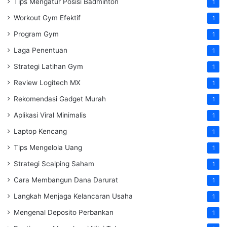
Tips Mengatur Posisi Badminton
1
Workout Gym Efektif
1
Program Gym
1
Laga Penentuan
1
Strategi Latihan Gym
1
Review Logitech MX
1
Rekomendasi Gadget Murah
1
Aplikasi Viral Minimalis
1
Laptop Kencang
1
Tips Mengelola Uang
1
Strategi Scalping Saham
1
Cara Membangun Dana Darurat
1
Langkah Menjaga Kelancaran Usaha
1
Mengenal Deposito Perbankan
1