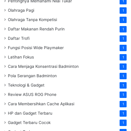
Pentingnya Memahami Nilai Tukar
1
Olahraga Pagi
1
Olahraga Tanpa Kompetisi
1
Daftar Makanan Rendah Purin
1
Daftar Trofi
1
Fungsi Posisi Wide Playmaker
1
Latihan Fokus
1
Cara Menjaga Konsentrasi Badminton
1
Pola Serangan Badminton
1
Teknologi & Gadget
1
Review ASUS ROG Phone
1
Cara Membersihkan Cache Aplikasi
1
HP dan Gadget Terbaru
1
Gadget Terbaru Cocok
1