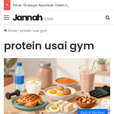
Peran Strategis Kepolisian Dalam Penanganan Kejahatan Siber di Indonesia
Menu
Se
Home
/
protein usai gym
protein usai gym
Gym & Workout