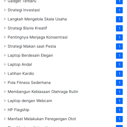
Gadget Terbaru
1
Strategi Investasi
1
Langkah Mengelola Skala Usaha
1
Strategi Bisnis Kreatif
1
Pentingnya Menjaga Konsentrasi
1
Strategi Makan saat Pesta
1
Laptop Berdesain Elegan
1
Laptop Andal
1
Latihan Kardio
1
Pola Fitness Sederhana
1
Membangun Kebiasaan Olahraga Rutin
1
Laptop dengan Webcam
1
HP Flagship
1
Manfaat Melakukan Peregangan Otot
1