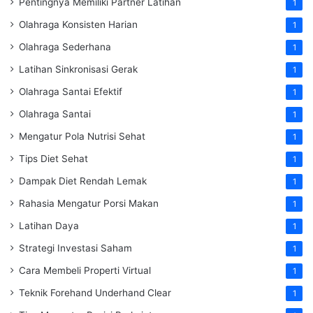
Pentingnya Memiliki Partner Latihan
1
Olahraga Konsisten Harian
1
Olahraga Sederhana
1
Latihan Sinkronisasi Gerak
1
Olahraga Santai Efektif
1
Olahraga Santai
1
Mengatur Pola Nutrisi Sehat
1
Tips Diet Sehat
1
Dampak Diet Rendah Lemak
1
Rahasia Mengatur Porsi Makan
1
Latihan Daya
1
Strategi Investasi Saham
1
Cara Membeli Properti Virtual
1
Teknik Forehand Underhand Clear
1