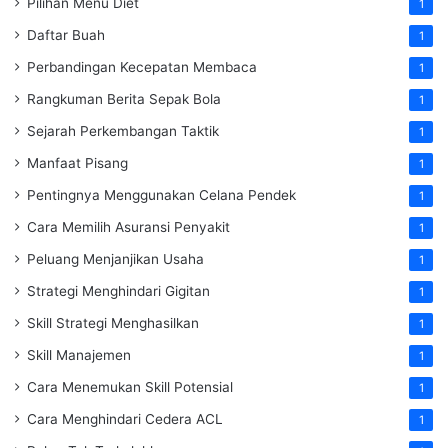
Pilihan Menu Diet
1
Daftar Buah
1
Perbandingan Kecepatan Membaca
1
Rangkuman Berita Sepak Bola
1
Sejarah Perkembangan Taktik
1
Manfaat Pisang
1
Pentingnya Menggunakan Celana Pendek
1
Cara Memilih Asuransi Penyakit
1
Peluang Menjanjikan Usaha
1
Strategi Menghindari Gigitan
1
Skill Strategi Menghasilkan
1
Skill Manajemen
1
Cara Menemukan Skill Potensial
1
Cara Menghindari Cedera ACL
1