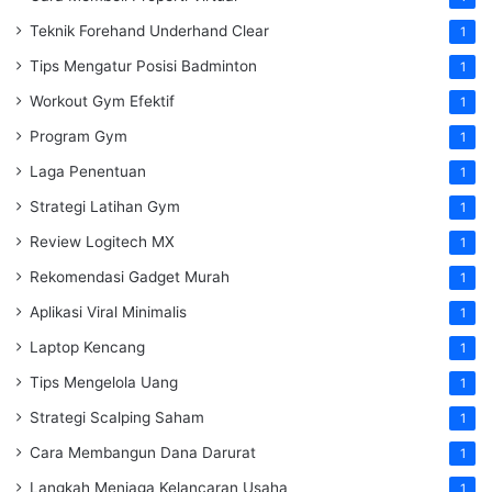
Teknik Forehand Underhand Clear
1
Tips Mengatur Posisi Badminton
1
Workout Gym Efektif
1
Program Gym
1
Laga Penentuan
1
Strategi Latihan Gym
1
Review Logitech MX
1
Rekomendasi Gadget Murah
1
Aplikasi Viral Minimalis
1
Laptop Kencang
1
Tips Mengelola Uang
1
Strategi Scalping Saham
1
Cara Membangun Dana Darurat
1
Langkah Menjaga Kelancaran Usaha
1