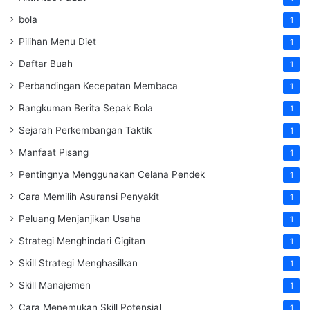
bola
1
Pilihan Menu Diet
1
Daftar Buah
1
Perbandingan Kecepatan Membaca
1
Rangkuman Berita Sepak Bola
1
Sejarah Perkembangan Taktik
1
Manfaat Pisang
1
Pentingnya Menggunakan Celana Pendek
1
Cara Memilih Asuransi Penyakit
1
Peluang Menjanjikan Usaha
1
Strategi Menghindari Gigitan
1
Skill Strategi Menghasilkan
1
Skill Manajemen
1
Cara Menemukan Skill Potensial
1