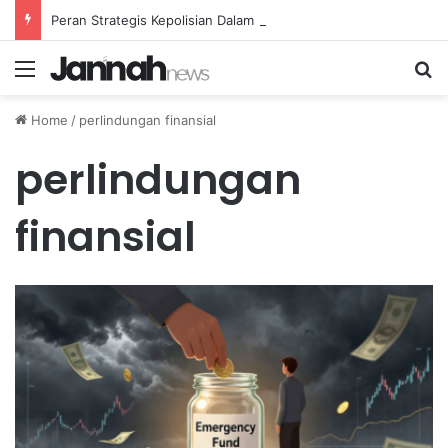
Peran Strategis Kepolisian Dalam Penanganan Kejahatan Siber di Indonesia
Menu
Se
Home
/
perlindungan finansial
perlindungan
finansial