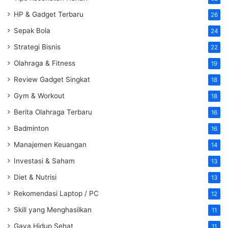
HP & Gadget Terbaru
26
Sepak Bola
24
Strategi Bisnis
22
Olahraga & Fitness
19
Review Gadget Singkat
18
Gym & Workout
18
Berita Olahraga Terbaru
16
Badminton
16
Manajemen Keuangan
14
Investasi & Saham
13
Diet & Nutrisi
13
Rekomendasi Laptop / PC
12
Skill yang Menghasilkan
11
Gaya Hidup Sehat
11