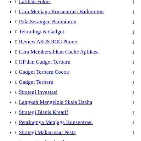
Latihan Fokus
1
Cara Menjaga Konsentrasi Badminton
1
Pola Serangan Badminton
1
Teknologi & Gadget
1
Review ASUS ROG Phone
1
Cara Membersihkan Cache Aplikasi
1
HP dan Gadget Terbaru
1
Gadget Terbaru Cocok
1
Gadget Terbaru
1
Strategi Investasi
1
Langkah Mengelola Skala Usaha
1
Strategi Bisnis Kreatif
1
Pentingnya Menjaga Konsentrasi
1
Strategi Makan saat Pesta
1