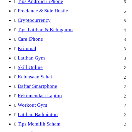
Tips Android / iPhone
6
Freelance & Side Hustle
5
Cryptocurrency
5
Tips Latihan & Kebugaran
4
Cara iPhone
3
Kriminal
3
Latihan Gym
3
Skill Online
2
Kebiasaan Sehat
2
Daftar Smartphone
2
Rekomendasi Laptop
2
Workout Gym
2
Latihan Badminton
2
Tips Memilih Saham
2