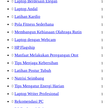
Laptop Berdesain Elegan
1
Laptop Andal
1
Latihan Kardio
1
Pola Fitness Sederhana
1
Membangun Kebiasaan Olahraga Rutin
1
Laptop dengan Webcam
1
HP Flagship
1
Manfaat Melakukan Peregangan Otot
1
Tips Menjaga Kebersihan
1
Latihan Postur Tubuh
1
Nutrisi Seimbang
1
Tips Mengatur Energi Harian
1
Laptop Writer Profesional
1
Rekomendasi PC
1