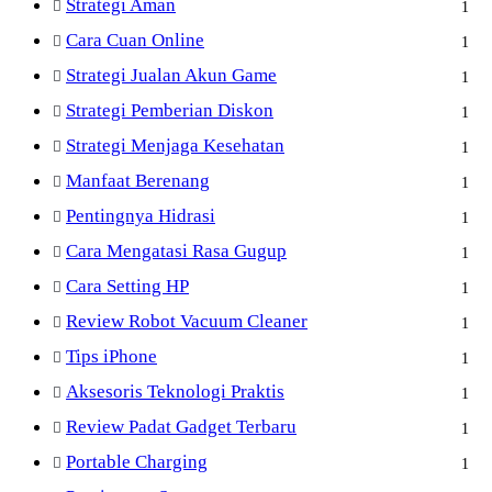
Strategi Aman
1
Cara Cuan Online
1
Strategi Jualan Akun Game
1
Strategi Pemberian Diskon
1
Strategi Menjaga Kesehatan
1
Manfaat Berenang
1
Pentingnya Hidrasi
1
Cara Mengatasi Rasa Gugup
1
Cara Setting HP
1
Review Robot Vacuum Cleaner
1
Tips iPhone
1
Aksesoris Teknologi Praktis
1
Review Padat Gadget Terbaru
1
Portable Charging
1