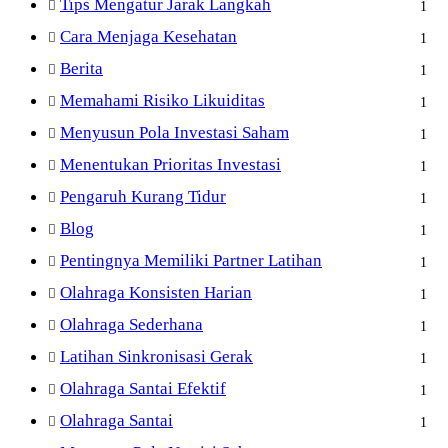
Tips Mengatur Jarak Langkah
1
Cara Menjaga Kesehatan
1
Berita
1
Memahami Risiko Likuiditas
1
Menyusun Pola Investasi Saham
1
Menentukan Prioritas Investasi
1
Pengaruh Kurang Tidur
1
Blog
1
Pentingnya Memiliki Partner Latihan
1
Olahraga Konsisten Harian
1
Olahraga Sederhana
1
Latihan Sinkronisasi Gerak
1
Olahraga Santai Efektif
1
Olahraga Santai
1