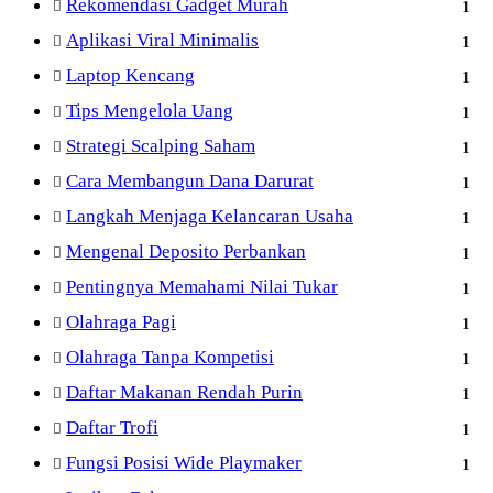
Rekomendasi Gadget Murah
1
Aplikasi Viral Minimalis
1
Laptop Kencang
1
Tips Mengelola Uang
1
Strategi Scalping Saham
1
Cara Membangun Dana Darurat
1
Langkah Menjaga Kelancaran Usaha
1
Mengenal Deposito Perbankan
1
Pentingnya Memahami Nilai Tukar
1
Olahraga Pagi
1
Olahraga Tanpa Kompetisi
1
Daftar Makanan Rendah Purin
1
Daftar Trofi
1
Fungsi Posisi Wide Playmaker
1