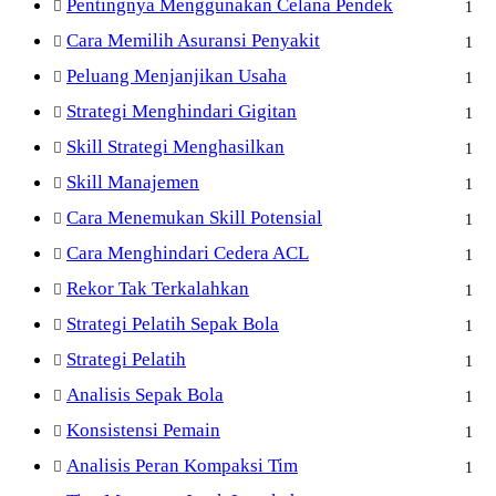
Pentingnya Menggunakan Celana Pendek
1
Cara Memilih Asuransi Penyakit
1
Peluang Menjanjikan Usaha
1
Strategi Menghindari Gigitan
1
Skill Strategi Menghasilkan
1
Skill Manajemen
1
Cara Menemukan Skill Potensial
1
Cara Menghindari Cedera ACL
1
Rekor Tak Terkalahkan
1
Strategi Pelatih Sepak Bola
1
Strategi Pelatih
1
Analisis Sepak Bola
1
Konsistensi Pemain
1
Analisis Peran Kompaksi Tim
1