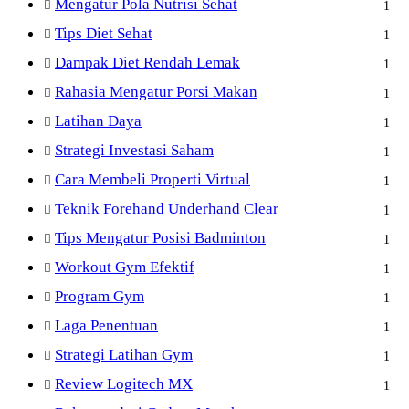
Mengatur Pola Nutrisi Sehat
1
Tips Diet Sehat
1
Dampak Diet Rendah Lemak
1
Rahasia Mengatur Porsi Makan
1
Latihan Daya
1
Strategi Investasi Saham
1
Cara Membeli Properti Virtual
1
Teknik Forehand Underhand Clear
1
Tips Mengatur Posisi Badminton
1
Workout Gym Efektif
1
Program Gym
1
Laga Penentuan
1
Strategi Latihan Gym
1
Review Logitech MX
1