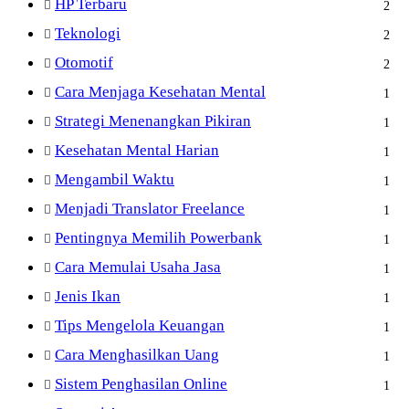
HP Terbaru
2
Teknologi
2
Otomotif
2
Cara Menjaga Kesehatan Mental
1
Strategi Menenangkan Pikiran
1
Kesehatan Mental Harian
1
Mengambil Waktu
1
Menjadi Translator Freelance
1
Pentingnya Memilih Powerbank
1
Cara Memulai Usaha Jasa
1
Jenis Ikan
1
Tips Mengelola Keuangan
1
Cara Menghasilkan Uang
1
Sistem Penghasilan Online
1