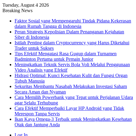
Tuesday, August 4 2026
Breaking News
Faktor Sosial yang Mempengaruhi Tindak Pidana Kekerasan
dalam Rumah Tangga di Indonesia
Peran Strategis Kepolisian Dalam Penanganan Kejahatan
Siber di Indonesia
Istilah Penting dalam Cryptocurrency yang Harus Diketahui
Trader untuk Sukses
Tips Efektif Mengatasi Rasa Gugup dalam Turnamen
Badminton Pertama untuk Pemain Junior
Meningkatkan Teknik Servis Bola Voli Melalui Penggunaan
Video Analisis yang Efektif
Hidrasi Optimal: Kunci Kesehatan Kulit dan Fungsi Organ
Tubuh Manusia
Sekuritas Membantu Nasabah Melakukan Investasi Saham
Secara Aman dan Nyaman
Cara Memilih Powerbank yang Tepat untuk Perjalanan Udara
agar Selalu Terhubung
Cara Efektif Memperbaiki Layar HP Android yang Tidak
Merespon Tanpa Servis
Ikan Kaya Omega-3 Terbaik untuk Meningkatkan Kesehatan
Otak dan Jantung Anda
Log In