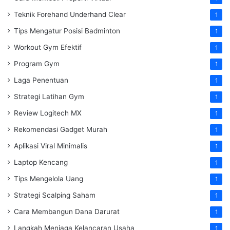
Teknik Forehand Underhand Clear
1
Tips Mengatur Posisi Badminton
1
Workout Gym Efektif
1
Program Gym
1
Laga Penentuan
1
Strategi Latihan Gym
1
Review Logitech MX
1
Rekomendasi Gadget Murah
1
Aplikasi Viral Minimalis
1
Laptop Kencang
1
Tips Mengelola Uang
1
Strategi Scalping Saham
1
Cara Membangun Dana Darurat
1
Langkah Menjaga Kelancaran Usaha
1