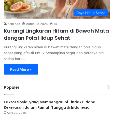
Gaya Hidup Sehat
admin3d
March 19, 2026
14
Kurangi Lingkaran Hitam di Bawah Mata
dengan Pola Hidup Sehat
Kurangi lingkaran hitam di bawah mata dengan pola hidup
sehat yang efektif untuk penampilan segar dan percaya diri
setiap hari.…
Read More »
Populer
Faktor Sosial yang Mempengaruhi Tindak Pidana
Kekerasan dalam Rumah Tangga di Indonesia
April 20, 2026