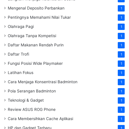
Mengenal Deposito Perbankan
1
Pentingnya Memahami Nilai Tukar
1
Olahraga Pagi
1
Olahraga Tanpa Kompetisi
1
Daftar Makanan Rendah Purin
1
Daftar Trofi
1
Fungsi Posisi Wide Playmaker
1
Latihan Fokus
1
Cara Menjaga Konsentrasi Badminton
1
Pola Serangan Badminton
1
Teknologi & Gadget
1
Review ASUS ROG Phone
1
Cara Membersihkan Cache Aplikasi
1
HP dan Gadget Terbaru
1