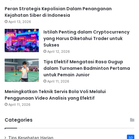
Peran Strategis Kepolisian Dalam Penanganan
Kejahatan Siber di Indonesia
April 13, 2026
Istilah Penting dalam Cryptocurrency
yang Harus Diketahui Trader untuk
Sukses
April 12, 2026
Tips Efektif Mengatasi Rasa Gugup
dalam Turnamen Badminton Pertama
untuk Pemain Junior
April 11, 2026
Meningkatkan Teknik Servis Bola Voli Melalui
Penggunaan Video Analisis yang Efektif
April 11, 2026
Categories
Tips Kesehatan Harian
32