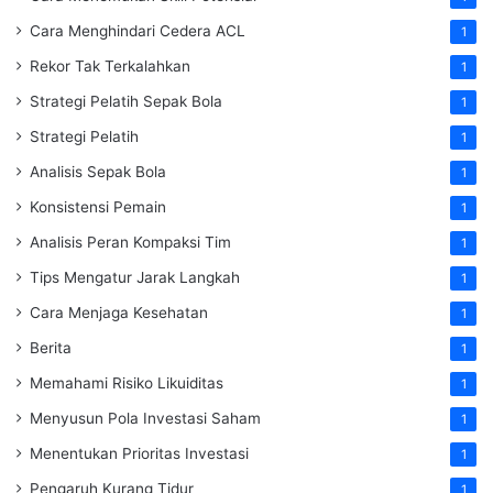
Cara Menghindari Cedera ACL
1
Rekor Tak Terkalahkan
1
Strategi Pelatih Sepak Bola
1
Strategi Pelatih
1
Analisis Sepak Bola
1
Konsistensi Pemain
1
Analisis Peran Kompaksi Tim
1
Tips Mengatur Jarak Langkah
1
Cara Menjaga Kesehatan
1
Berita
1
Memahami Risiko Likuiditas
1
Menyusun Pola Investasi Saham
1
Menentukan Prioritas Investasi
1
Pengaruh Kurang Tidur
1