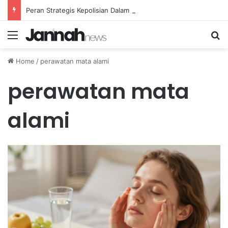
Peran Strategis Kepolisian Dalam Penanganan Kejahatan Siber di Indonesia
Menu
Se
Home
/
perawatan mata alami
perawatan mata
alami