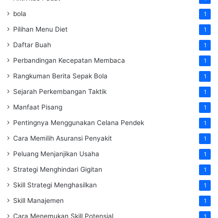
bola
1
Pilihan Menu Diet
1
Daftar Buah
1
Perbandingan Kecepatan Membaca
1
Rangkuman Berita Sepak Bola
1
Sejarah Perkembangan Taktik
1
Manfaat Pisang
1
Pentingnya Menggunakan Celana Pendek
1
Cara Memilih Asuransi Penyakit
1
Peluang Menjanjikan Usaha
1
Strategi Menghindari Gigitan
1
Skill Strategi Menghasilkan
1
Skill Manajemen
1
Cara Menemukan Skill Potensial
1