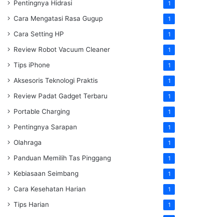
Pentingnya Hidrasi
1
Cara Mengatasi Rasa Gugup
1
Cara Setting HP
1
Review Robot Vacuum Cleaner
1
Tips iPhone
1
Aksesoris Teknologi Praktis
1
Review Padat Gadget Terbaru
1
Portable Charging
1
Pentingnya Sarapan
1
Olahraga
1
Panduan Memilih Tas Pinggang
1
Kebiasaan Seimbang
1
Cara Kesehatan Harian
1
Tips Harian
1