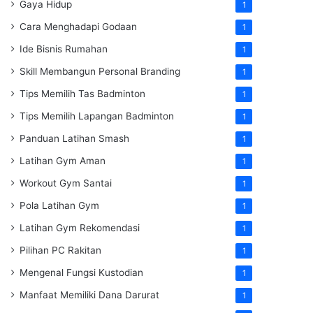
Gaya Hidup
1
Cara Menghadapi Godaan
1
Ide Bisnis Rumahan
1
Skill Membangun Personal Branding
1
Tips Memilih Tas Badminton
1
Tips Memilih Lapangan Badminton
1
Panduan Latihan Smash
1
Latihan Gym Aman
1
Workout Gym Santai
1
Pola Latihan Gym
1
Latihan Gym Rekomendasi
1
Pilihan PC Rakitan
1
Mengenal Fungsi Kustodian
1
Manfaat Memiliki Dana Darurat
1