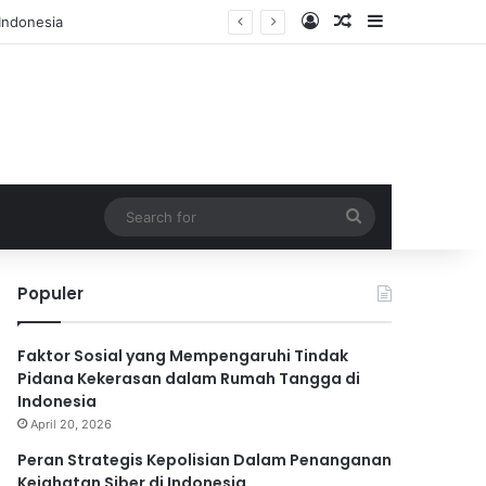
Log In
Random Article
Sidebar
Search
for
Populer
Faktor Sosial yang Mempengaruhi Tindak
Pidana Kekerasan dalam Rumah Tangga di
Indonesia
April 20, 2026
Peran Strategis Kepolisian Dalam Penanganan
Kejahatan Siber di Indonesia