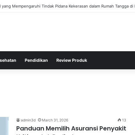
gis Kepolisian Dalam Penanganan Kejahatan Siber di Indonesia
sehatan
Pendidikan
Review Produk
admin3d
March 31, 2026
13
Panduan Memilih Asuransi Penyakit