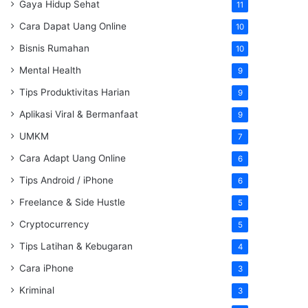
Gaya Hidup Sehat
11
Cara Dapat Uang Online
10
Bisnis Rumahan
10
Mental Health
9
Tips Produktivitas Harian
9
Aplikasi Viral & Bermanfaat
9
UMKM
7
Cara Adapt Uang Online
6
Tips Android / iPhone
6
Freelance & Side Hustle
5
Cryptocurrency
5
Tips Latihan & Kebugaran
4
Cara iPhone
3
Kriminal
3