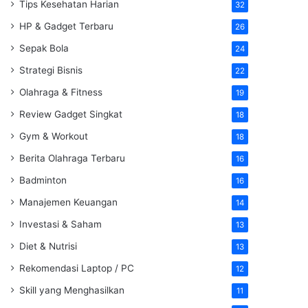
Tips Kesehatan Harian
32
HP & Gadget Terbaru
26
Sepak Bola
24
Strategi Bisnis
22
Olahraga & Fitness
19
Review Gadget Singkat
18
Gym & Workout
18
Berita Olahraga Terbaru
16
Badminton
16
Manajemen Keuangan
14
Investasi & Saham
13
Diet & Nutrisi
13
Rekomendasi Laptop / PC
12
Skill yang Menghasilkan
11