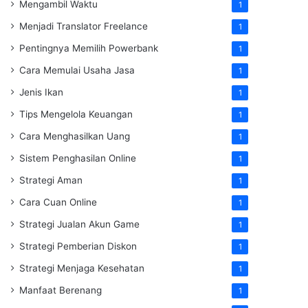
Mengambil Waktu
1
Menjadi Translator Freelance
1
Pentingnya Memilih Powerbank
1
Cara Memulai Usaha Jasa
1
Jenis Ikan
1
Tips Mengelola Keuangan
1
Cara Menghasilkan Uang
1
Sistem Penghasilan Online
1
Strategi Aman
1
Cara Cuan Online
1
Strategi Jualan Akun Game
1
Strategi Pemberian Diskon
1
Strategi Menjaga Kesehatan
1
Manfaat Berenang
1