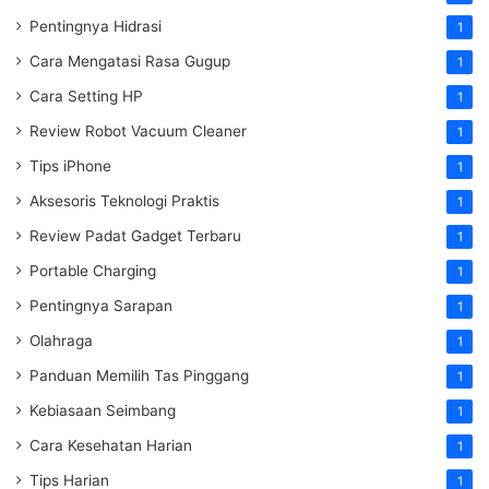
Pentingnya Hidrasi
1
Cara Mengatasi Rasa Gugup
1
Cara Setting HP
1
Review Robot Vacuum Cleaner
1
Tips iPhone
1
Aksesoris Teknologi Praktis
1
Review Padat Gadget Terbaru
1
Portable Charging
1
Pentingnya Sarapan
1
Olahraga
1
Panduan Memilih Tas Pinggang
1
Kebiasaan Seimbang
1
Cara Kesehatan Harian
1
Tips Harian
1