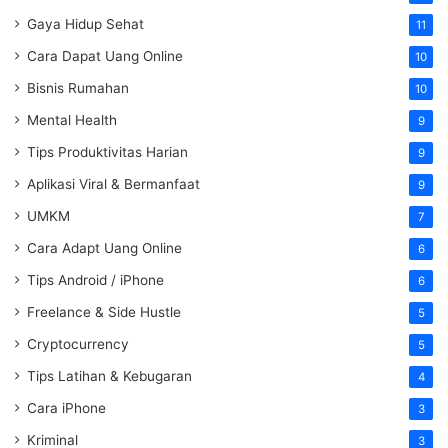
Gaya Hidup Sehat
11
Cara Dapat Uang Online
10
Bisnis Rumahan
10
Mental Health
9
Tips Produktivitas Harian
9
Aplikasi Viral & Bermanfaat
9
UMKM
7
Cara Adapt Uang Online
6
Tips Android / iPhone
6
Freelance & Side Hustle
5
Cryptocurrency
5
Tips Latihan & Kebugaran
4
Cara iPhone
3
Kriminal
3