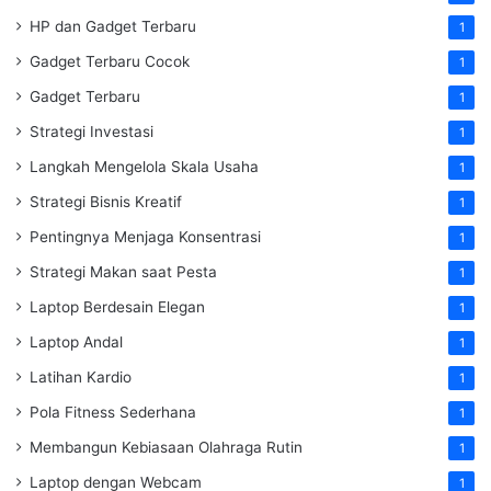
HP dan Gadget Terbaru
1
Gadget Terbaru Cocok
1
Gadget Terbaru
1
Strategi Investasi
1
Langkah Mengelola Skala Usaha
1
Strategi Bisnis Kreatif
1
Pentingnya Menjaga Konsentrasi
1
Strategi Makan saat Pesta
1
Laptop Berdesain Elegan
1
Laptop Andal
1
Latihan Kardio
1
Pola Fitness Sederhana
1
Membangun Kebiasaan Olahraga Rutin
1
Laptop dengan Webcam
1