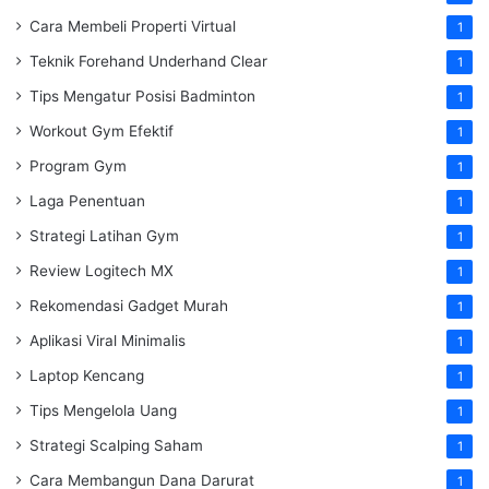
Cara Membeli Properti Virtual
1
Teknik Forehand Underhand Clear
1
Tips Mengatur Posisi Badminton
1
Workout Gym Efektif
1
Program Gym
1
Laga Penentuan
1
Strategi Latihan Gym
1
Review Logitech MX
1
Rekomendasi Gadget Murah
1
Aplikasi Viral Minimalis
1
Laptop Kencang
1
Tips Mengelola Uang
1
Strategi Scalping Saham
1
Cara Membangun Dana Darurat
1