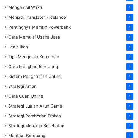
Mengambil Waktu
1
Menjadi Translator Freelance
1
Pentingnya Memilih Powerbank
1
Cara Memulai Usaha Jasa
1
Jenis Ikan
1
Tips Mengelola Keuangan
1
Cara Menghasilkan Uang
1
Sistem Penghasilan Online
1
Strategi Aman
1
Cara Cuan Online
1
Strategi Jualan Akun Game
1
Strategi Pemberian Diskon
1
Strategi Menjaga Kesehatan
1
Manfaat Berenang
1