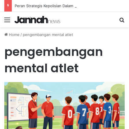
Peran Strategis Kepolisian Dalam Penanganan Kejahatan Siber di Indonesia
Menu
Se
Home
/
pengembangan mental atlet
pengembangan
mental atlet