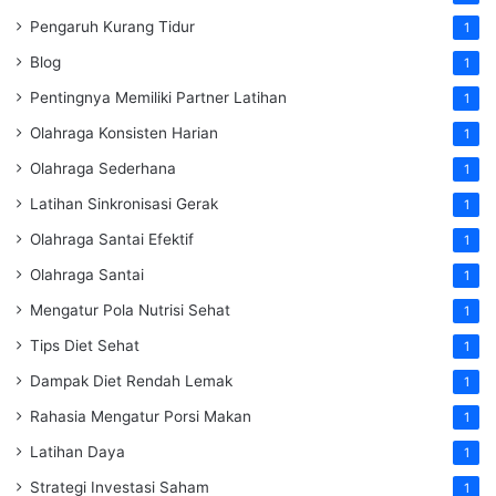
Pengaruh Kurang Tidur
1
Blog
1
Pentingnya Memiliki Partner Latihan
1
Olahraga Konsisten Harian
1
Olahraga Sederhana
1
Latihan Sinkronisasi Gerak
1
Olahraga Santai Efektif
1
Olahraga Santai
1
Mengatur Pola Nutrisi Sehat
1
Tips Diet Sehat
1
Dampak Diet Rendah Lemak
1
Rahasia Mengatur Porsi Makan
1
Latihan Daya
1
Strategi Investasi Saham
1