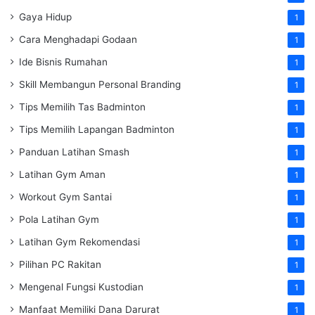
Gaya Hidup
1
Cara Menghadapi Godaan
1
Ide Bisnis Rumahan
1
Skill Membangun Personal Branding
1
Tips Memilih Tas Badminton
1
Tips Memilih Lapangan Badminton
1
Panduan Latihan Smash
1
Latihan Gym Aman
1
Workout Gym Santai
1
Pola Latihan Gym
1
Latihan Gym Rekomendasi
1
Pilihan PC Rakitan
1
Mengenal Fungsi Kustodian
1
Manfaat Memiliki Dana Darurat
1