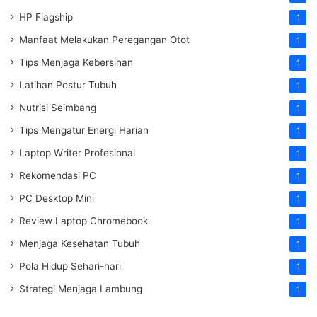
HP Flagship
1
Manfaat Melakukan Peregangan Otot
1
Tips Menjaga Kebersihan
1
Latihan Postur Tubuh
1
Nutrisi Seimbang
1
Tips Mengatur Energi Harian
1
Laptop Writer Profesional
1
Rekomendasi PC
1
PC Desktop Mini
1
Review Laptop Chromebook
1
Menjaga Kesehatan Tubuh
1
Pola Hidup Sehari-hari
1
Strategi Menjaga Lambung
1