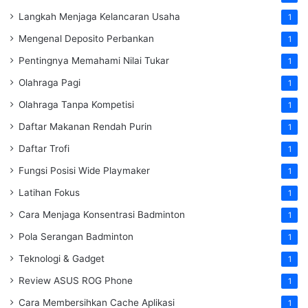
Langkah Menjaga Kelancaran Usaha
1
Mengenal Deposito Perbankan
1
Pentingnya Memahami Nilai Tukar
1
Olahraga Pagi
1
Olahraga Tanpa Kompetisi
1
Daftar Makanan Rendah Purin
1
Daftar Trofi
1
Fungsi Posisi Wide Playmaker
1
Latihan Fokus
1
Cara Menjaga Konsentrasi Badminton
1
Pola Serangan Badminton
1
Teknologi & Gadget
1
Review ASUS ROG Phone
1
Cara Membersihkan Cache Aplikasi
1