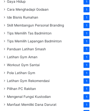
Gaya Hidup
1
Cara Menghadapi Godaan
1
Ide Bisnis Rumahan
1
Skill Membangun Personal Branding
1
Tips Memilih Tas Badminton
1
Tips Memilih Lapangan Badminton
1
Panduan Latihan Smash
1
Latihan Gym Aman
1
Workout Gym Santai
1
Pola Latihan Gym
1
Latihan Gym Rekomendasi
1
Pilihan PC Rakitan
1
Mengenal Fungsi Kustodian
1
Manfaat Memiliki Dana Darurat
1