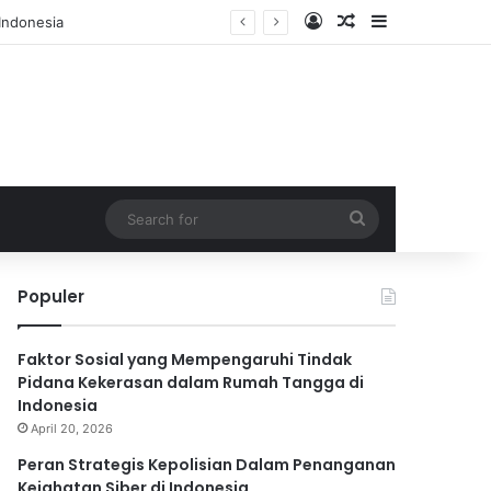
Log In
Random Article
Sidebar
Search
for
Populer
Faktor Sosial yang Mempengaruhi Tindak
Pidana Kekerasan dalam Rumah Tangga di
Indonesia
April 20, 2026
Peran Strategis Kepolisian Dalam Penanganan
Kejahatan Siber di Indonesia