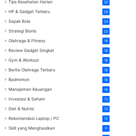
Tips Kesehatan Harian
32
HP & Gadget Terbaru
26
Sepak Bola
24
Strategi Bisnis
22
Olahraga & Fitness
19
Review Gadget Singkat
18
Gym & Workout
18
Berita Olahraga Terbaru
16
Badminton
16
Manajemen Keuangan
14
Investasi & Saham
13
Diet & Nutrisi
13
Rekomendasi Laptop / PC
12
Skill yang Menghasilkan
11