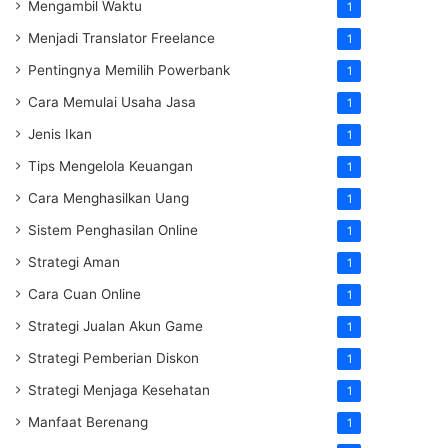
Mengambil Waktu
1
Menjadi Translator Freelance
1
Pentingnya Memilih Powerbank
1
Cara Memulai Usaha Jasa
1
Jenis Ikan
1
Tips Mengelola Keuangan
1
Cara Menghasilkan Uang
1
Sistem Penghasilan Online
1
Strategi Aman
1
Cara Cuan Online
1
Strategi Jualan Akun Game
1
Strategi Pemberian Diskon
1
Strategi Menjaga Kesehatan
1
Manfaat Berenang
1