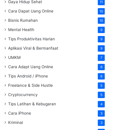
Gaya Hidup Sehat
11
Cara Dapat Uang Online
10
Bisnis Rumahan
10
Mental Health
9
Tips Produktivitas Harian
9
Aplikasi Viral & Bermanfaat
9
UMKM
7
Cara Adapt Uang Online
6
Tips Android / iPhone
6
Freelance & Side Hustle
5
Cryptocurrency
5
Tips Latihan & Kebugaran
4
Cara iPhone
3
Kriminal
3