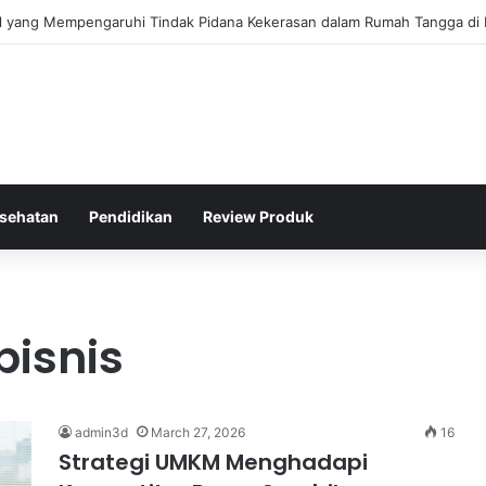
gis Kepolisian Dalam Penanganan Kejahatan Siber di Indonesia
sehatan
Pendidikan
Review Produk
isnis
admin3d
March 27, 2026
16
Strategi UMKM Menghadapi