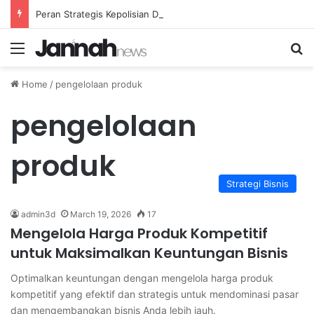
Peran Strategis Kepolisian Dalam Penanganan Kejahatan Siber di Indonesia
Menu
Se
Home
/
pengelolaan produk
pengelolaan
produk
Strategi Bisnis
admin3d
March 19, 2026
17
Mengelola Harga Produk Kompetitif
untuk Maksimalkan Keuntungan Bisnis
Optimalkan keuntungan dengan mengelola harga produk
kompetitif yang efektif dan strategis untuk mendominasi pasar
dan mengembangkan bisnis Anda lebih jauh.