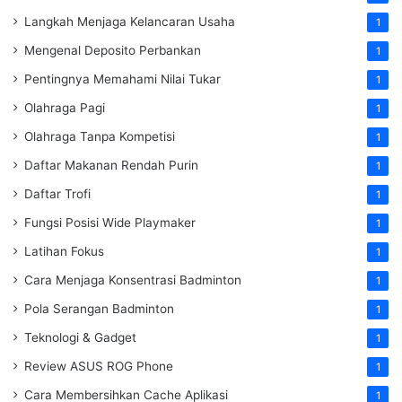
Langkah Menjaga Kelancaran Usaha
1
Mengenal Deposito Perbankan
1
Pentingnya Memahami Nilai Tukar
1
Olahraga Pagi
1
Olahraga Tanpa Kompetisi
1
Daftar Makanan Rendah Purin
1
Daftar Trofi
1
Fungsi Posisi Wide Playmaker
1
Latihan Fokus
1
Cara Menjaga Konsentrasi Badminton
1
Pola Serangan Badminton
1
Teknologi & Gadget
1
Review ASUS ROG Phone
1
Cara Membersihkan Cache Aplikasi
1