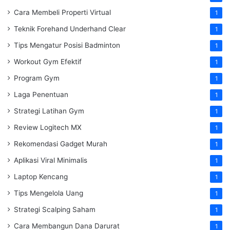
Cara Membeli Properti Virtual
1
Teknik Forehand Underhand Clear
1
Tips Mengatur Posisi Badminton
1
Workout Gym Efektif
1
Program Gym
1
Laga Penentuan
1
Strategi Latihan Gym
1
Review Logitech MX
1
Rekomendasi Gadget Murah
1
Aplikasi Viral Minimalis
1
Laptop Kencang
1
Tips Mengelola Uang
1
Strategi Scalping Saham
1
Cara Membangun Dana Darurat
1