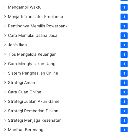
Mengambil Waktu
1
Menjadi Translator Freelance
1
Pentingnya Memilih Powerbank
1
Cara Memulai Usaha Jasa
1
Jenis Ikan
1
Tips Mengelola Keuangan
1
Cara Menghasilkan Uang
1
Sistem Penghasilan Online
1
Strategi Aman
1
Cara Cuan Online
1
Strategi Jualan Akun Game
1
Strategi Pemberian Diskon
1
Strategi Menjaga Kesehatan
1
Manfaat Berenang
1