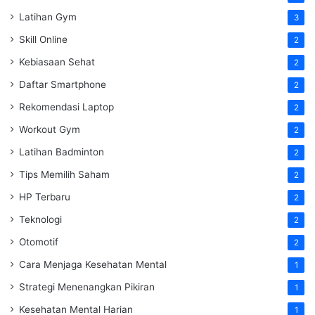
Latihan Gym
3
Skill Online
2
Kebiasaan Sehat
2
Daftar Smartphone
2
Rekomendasi Laptop
2
Workout Gym
2
Latihan Badminton
2
Tips Memilih Saham
2
HP Terbaru
2
Teknologi
2
Otomotif
2
Cara Menjaga Kesehatan Mental
1
Strategi Menenangkan Pikiran
1
Kesehatan Mental Harian
1