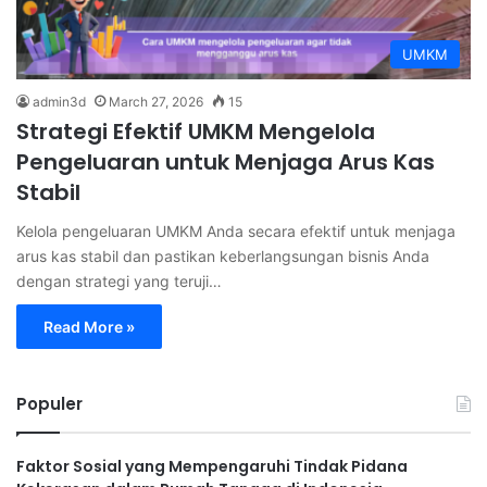
UMKM
admin3d
March 27, 2026
15
Strategi Efektif UMKM Mengelola
Pengeluaran untuk Menjaga Arus Kas
Stabil
Kelola pengeluaran UMKM Anda secara efektif untuk menjaga
arus kas stabil dan pastikan keberlangsungan bisnis Anda
dengan strategi yang teruji…
Read More »
Populer
Faktor Sosial yang Mempengaruhi Tindak Pidana