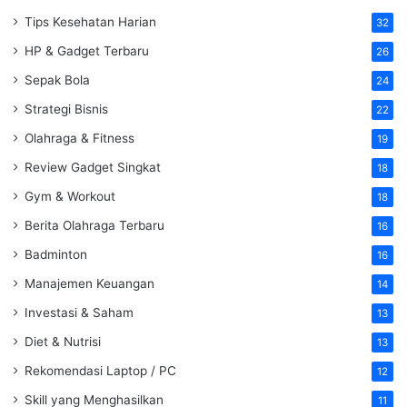
Tips Kesehatan Harian
32
HP & Gadget Terbaru
26
Sepak Bola
24
Strategi Bisnis
22
Olahraga & Fitness
19
Review Gadget Singkat
18
Gym & Workout
18
Berita Olahraga Terbaru
16
Badminton
16
Manajemen Keuangan
14
Investasi & Saham
13
Diet & Nutrisi
13
Rekomendasi Laptop / PC
12
Skill yang Menghasilkan
11