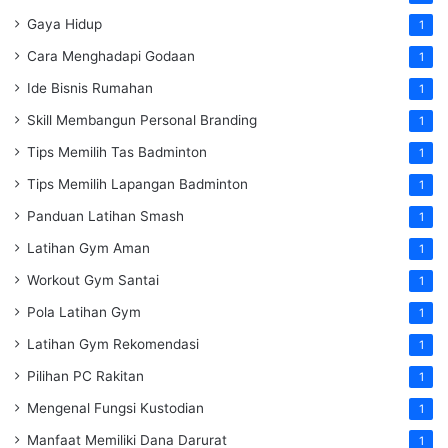
Gaya Hidup
1
Cara Menghadapi Godaan
1
Ide Bisnis Rumahan
1
Skill Membangun Personal Branding
1
Tips Memilih Tas Badminton
1
Tips Memilih Lapangan Badminton
1
Panduan Latihan Smash
1
Latihan Gym Aman
1
Workout Gym Santai
1
Pola Latihan Gym
1
Latihan Gym Rekomendasi
1
Pilihan PC Rakitan
1
Mengenal Fungsi Kustodian
1
Manfaat Memiliki Dana Darurat
1