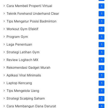
Cara Membeli Properti Virtual
1
Teknik Forehand Underhand Clear
1
Tips Mengatur Posisi Badminton
1
Workout Gym Efektif
1
Program Gym
1
Laga Penentuan
1
Strategi Latihan Gym
1
Review Logitech MX
1
Rekomendasi Gadget Murah
1
Aplikasi Viral Minimalis
1
Laptop Kencang
1
Tips Mengelola Uang
1
Strategi Scalping Saham
1
Cara Membangun Dana Darurat
1