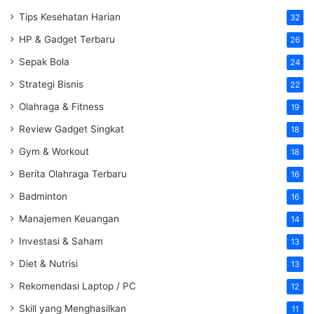
Tips Kesehatan Harian
32
HP & Gadget Terbaru
26
Sepak Bola
24
Strategi Bisnis
22
Olahraga & Fitness
19
Review Gadget Singkat
18
Gym & Workout
18
Berita Olahraga Terbaru
16
Badminton
16
Manajemen Keuangan
14
Investasi & Saham
13
Diet & Nutrisi
13
Rekomendasi Laptop / PC
12
Skill yang Menghasilkan
11