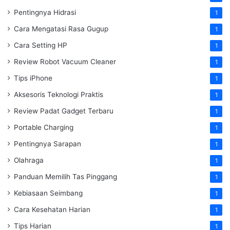
Pentingnya Hidrasi
1
Cara Mengatasi Rasa Gugup
1
Cara Setting HP
1
Review Robot Vacuum Cleaner
1
Tips iPhone
1
Aksesoris Teknologi Praktis
1
Review Padat Gadget Terbaru
1
Portable Charging
1
Pentingnya Sarapan
1
Olahraga
1
Panduan Memilih Tas Pinggang
1
Kebiasaan Seimbang
1
Cara Kesehatan Harian
1
Tips Harian
1