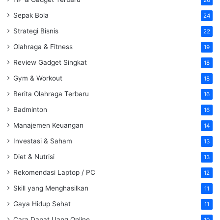
Sepak Bola
24
Strategi Bisnis
22
Olahraga & Fitness
19
Review Gadget Singkat
18
Gym & Workout
18
Berita Olahraga Terbaru
16
Badminton
16
Manajemen Keuangan
14
Investasi & Saham
13
Diet & Nutrisi
13
Rekomendasi Laptop / PC
12
Skill yang Menghasilkan
11
Gaya Hidup Sehat
11
Cara Dapat Uang Online
10