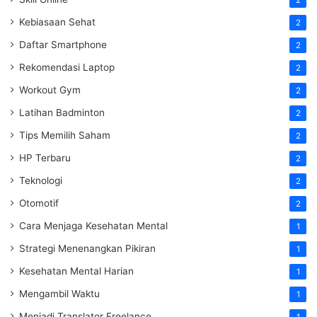
Kebiasaan Sehat
2
Daftar Smartphone
2
Rekomendasi Laptop
2
Workout Gym
2
Latihan Badminton
2
Tips Memilih Saham
2
HP Terbaru
2
Teknologi
2
Otomotif
2
Cara Menjaga Kesehatan Mental
1
Strategi Menenangkan Pikiran
1
Kesehatan Mental Harian
1
Mengambil Waktu
1
Menjadi Translator Freelance
1