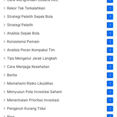
Rekor Tak Terkalahkan
1
Strategi Pelatih Sepak Bola
1
Strategi Pelatih
1
Analisis Sepak Bola
1
Konsistensi Pemain
1
Analisis Peran Kompaksi Tim
1
Tips Mengatur Jarak Langkah
1
Cara Menjaga Kesehatan
1
Berita
1
Memahami Risiko Likuiditas
1
Menyusun Pola Investasi Saham
1
Menentukan Prioritas Investasi
1
Pengaruh Kurang Tidur
1
Blog
1