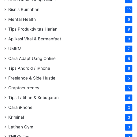
Bisnis Rumahan
10
Mental Health
9
Tips Produktivitas Harian
9
Aplikasi Viral & Bermanfaat
9
UMKM
7
Cara Adapt Uang Online
6
Tips Android / iPhone
6
Freelance & Side Hustle
5
Cryptocurrency
5
Tips Latihan & Kebugaran
4
Cara iPhone
3
Kriminal
3
Latihan Gym
3
Skill Online
2