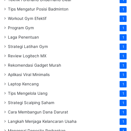
Tips Mengatur Posisi Badminton
1
Workout Gym Efektif
1
Program Gym
1
Laga Penentuan
1
Strategi Latihan Gym
1
Review Logitech MX
1
Rekomendasi Gadget Murah
1
Aplikasi Viral Minimalis
1
Laptop Kencang
1
Tips Mengelola Uang
1
Strategi Scalping Saham
1
Cara Membangun Dana Darurat
1
Langkah Menjaga Kelancaran Usaha
1
Mengenal Deposito Perbankan
1