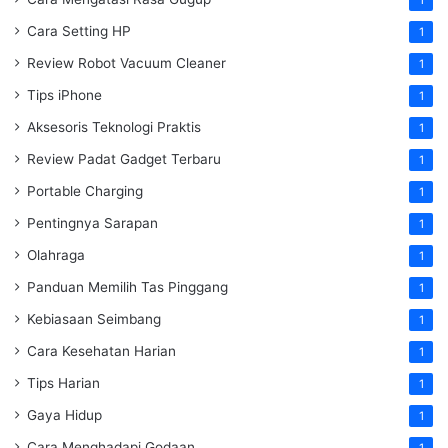
Cara Setting HP
1
Review Robot Vacuum Cleaner
1
Tips iPhone
1
Aksesoris Teknologi Praktis
1
Review Padat Gadget Terbaru
1
Portable Charging
1
Pentingnya Sarapan
1
Olahraga
1
Panduan Memilih Tas Pinggang
1
Kebiasaan Seimbang
1
Cara Kesehatan Harian
1
Tips Harian
1
Gaya Hidup
1
Cara Menghadapi Godaan
1