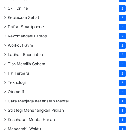
Skill Online
2
Kebiasaan Sehat
2
Daftar Smartphone
2
Rekomendasi Laptop
2
Workout Gym
2
Latihan Badminton
2
Tips Memilih Saham
2
HP Terbaru
2
Teknologi
2
Otomotif
2
Cara Menjaga Kesehatan Mental
1
Strategi Menenangkan Pikiran
1
Kesehatan Mental Harian
1
Mengambil Waktu
1