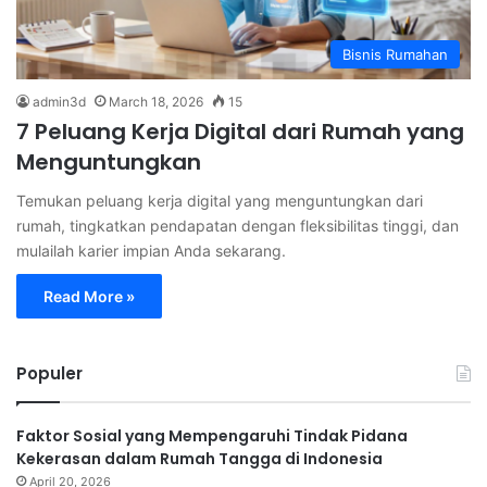
Bisnis Rumahan
admin3d
March 18, 2026
15
7 Peluang Kerja Digital dari Rumah yang
Menguntungkan
Temukan peluang kerja digital yang menguntungkan dari
rumah, tingkatkan pendapatan dengan fleksibilitas tinggi, dan
mulailah karier impian Anda sekarang.
Read More »
Populer
Faktor Sosial yang Mempengaruhi Tindak Pidana
Kekerasan dalam Rumah Tangga di Indonesia
April 20, 2026