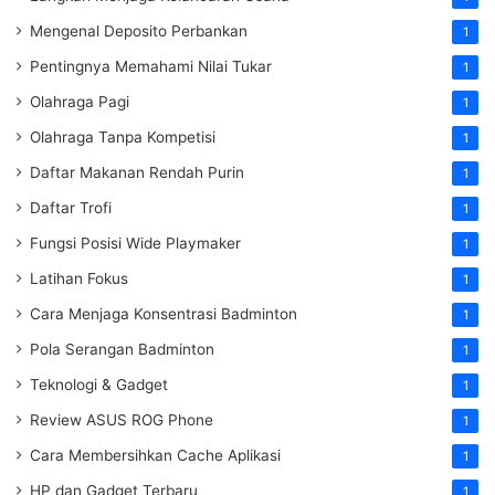
Mengenal Deposito Perbankan
1
Pentingnya Memahami Nilai Tukar
1
Olahraga Pagi
1
Olahraga Tanpa Kompetisi
1
Daftar Makanan Rendah Purin
1
Daftar Trofi
1
Fungsi Posisi Wide Playmaker
1
Latihan Fokus
1
Cara Menjaga Konsentrasi Badminton
1
Pola Serangan Badminton
1
Teknologi & Gadget
1
Review ASUS ROG Phone
1
Cara Membersihkan Cache Aplikasi
1
HP dan Gadget Terbaru
1