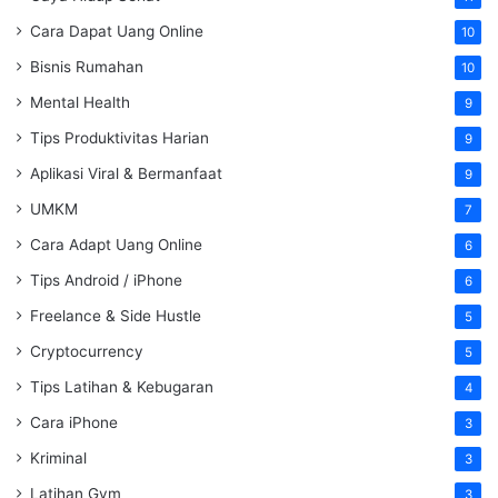
Cara Dapat Uang Online
10
Bisnis Rumahan
10
Mental Health
9
Tips Produktivitas Harian
9
Aplikasi Viral & Bermanfaat
9
UMKM
7
Cara Adapt Uang Online
6
Tips Android / iPhone
6
Freelance & Side Hustle
5
Cryptocurrency
5
Tips Latihan & Kebugaran
4
Cara iPhone
3
Kriminal
3
Latihan Gym
3