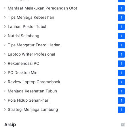
Manfaat Melakukan Peregangan Otot
1
Tips Menjaga Kebersihan
1
Latihan Postur Tubuh
1
Nutrisi Seimbang
1
Tips Mengatur Energi Harian
1
Laptop Writer Profesional
1
Rekomendasi PC
1
PC Desktop Mini
1
Review Laptop Chromebook
1
Menjaga Kesehatan Tubuh
1
Pola Hidup Sehari-hari
1
Strategi Menjaga Lambung
1
Arsip