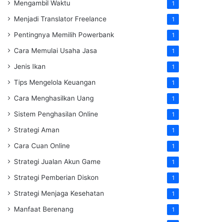
Mengambil Waktu
1
Menjadi Translator Freelance
1
Pentingnya Memilih Powerbank
1
Cara Memulai Usaha Jasa
1
Jenis Ikan
1
Tips Mengelola Keuangan
1
Cara Menghasilkan Uang
1
Sistem Penghasilan Online
1
Strategi Aman
1
Cara Cuan Online
1
Strategi Jualan Akun Game
1
Strategi Pemberian Diskon
1
Strategi Menjaga Kesehatan
1
Manfaat Berenang
1