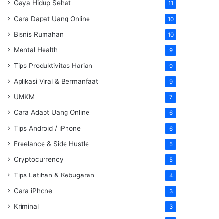
Gaya Hidup Sehat
11
Cara Dapat Uang Online
10
Bisnis Rumahan
10
Mental Health
9
Tips Produktivitas Harian
9
Aplikasi Viral & Bermanfaat
9
UMKM
7
Cara Adapt Uang Online
6
Tips Android / iPhone
6
Freelance & Side Hustle
5
Cryptocurrency
5
Tips Latihan & Kebugaran
4
Cara iPhone
3
Kriminal
3