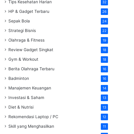
Tips Kesehatan Harian
32
HP & Gadget Terbaru
26
Sepak Bola
24
Strategi Bisnis
22
Olahraga & Fitness
19
Review Gadget Singkat
18
Gym & Workout
18
Berita Olahraga Terbaru
16
Badminton
16
Manajemen Keuangan
14
Investasi & Saham
13
Diet & Nutrisi
13
Rekomendasi Laptop / PC
12
Skill yang Menghasilkan
11