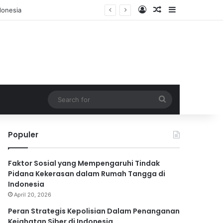
Log In
Random Article
Sidebar
Search
for
Populer
Faktor Sosial yang Mempengaruhi Tindak
Pidana Kekerasan dalam Rumah Tangga di
Indonesia
April 20, 2026
Peran Strategis Kepolisian Dalam Penanganan
Kejahatan Siber di Indonesia