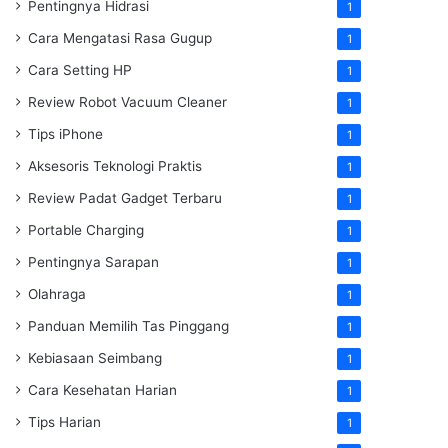
Pentingnya Hidrasi
1
Cara Mengatasi Rasa Gugup
1
Cara Setting HP
1
Review Robot Vacuum Cleaner
1
Tips iPhone
1
Aksesoris Teknologi Praktis
1
Review Padat Gadget Terbaru
1
Portable Charging
1
Pentingnya Sarapan
1
Olahraga
1
Panduan Memilih Tas Pinggang
1
Kebiasaan Seimbang
1
Cara Kesehatan Harian
1
Tips Harian
1