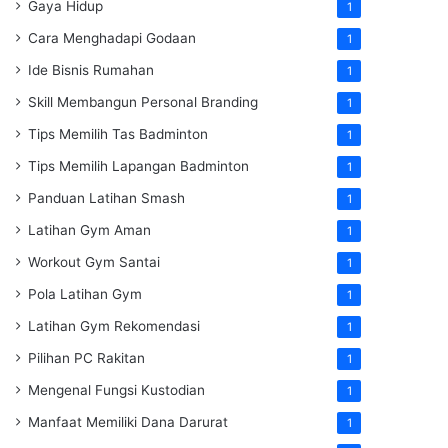
Gaya Hidup
1
Cara Menghadapi Godaan
1
Ide Bisnis Rumahan
1
Skill Membangun Personal Branding
1
Tips Memilih Tas Badminton
1
Tips Memilih Lapangan Badminton
1
Panduan Latihan Smash
1
Latihan Gym Aman
1
Workout Gym Santai
1
Pola Latihan Gym
1
Latihan Gym Rekomendasi
1
Pilihan PC Rakitan
1
Mengenal Fungsi Kustodian
1
Manfaat Memiliki Dana Darurat
1