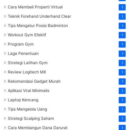
Cara Membeli Properti Virtual
1
Teknik Forehand Underhand Clear
1
Tips Mengatur Posisi Badminton
1
Workout Gym Efektif
1
Program Gym
1
Laga Penentuan
1
Strategi Latihan Gym
1
Review Logitech MX
1
Rekomendasi Gadget Murah
1
Aplikasi Viral Minimalis
1
Laptop Kencang
1
Tips Mengelola Uang
1
Strategi Scalping Saham
1
Cara Membangun Dana Darurat
1