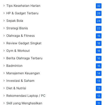
Tips Kesehatan Harian
32
HP & Gadget Terbaru
26
Sepak Bola
24
Strategi Bisnis
22
Olahraga & Fitness
19
Review Gadget Singkat
18
Gym & Workout
18
Berita Olahraga Terbaru
16
Badminton
16
Manajemen Keuangan
14
Investasi & Saham
13
Diet & Nutrisi
13
Rekomendasi Laptop / PC
12
Skill yang Menghasilkan
11