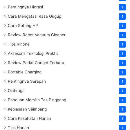
Pentingnya Hidrasi
1
Cara Mengatasi Rasa Gugup
1
Cara Setting HP
1
Review Robot Vacuum Cleaner
1
Tips iPhone
1
Aksesoris Teknologi Praktis
1
Review Padat Gadget Terbaru
1
Portable Charging
1
Pentingnya Sarapan
1
Olahraga
1
Panduan Memilih Tas Pinggang
1
Kebiasaan Seimbang
1
Cara Kesehatan Harian
1
Tips Harian
1