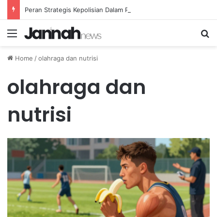
Peran Strategis Kepolisian Dalam Penanganan Kejahatan Siber di Indonesia
Menu
Se
Home
/
olahraga dan nutrisi
olahraga dan
nutrisi