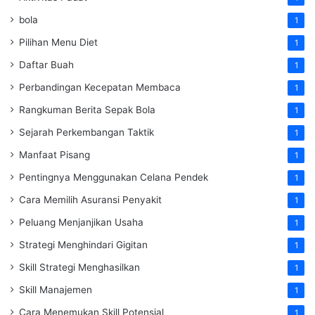
bola
1
Pilihan Menu Diet
1
Daftar Buah
1
Perbandingan Kecepatan Membaca
1
Rangkuman Berita Sepak Bola
1
Sejarah Perkembangan Taktik
1
Manfaat Pisang
1
Pentingnya Menggunakan Celana Pendek
1
Cara Memilih Asuransi Penyakit
1
Peluang Menjanjikan Usaha
1
Strategi Menghindari Gigitan
1
Skill Strategi Menghasilkan
1
Skill Manajemen
1
Cara Menemukan Skill Potensial
1