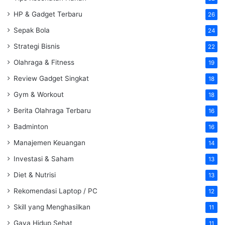
HP & Gadget Terbaru
26
Sepak Bola
24
Strategi Bisnis
22
Olahraga & Fitness
19
Review Gadget Singkat
18
Gym & Workout
18
Berita Olahraga Terbaru
16
Badminton
16
Manajemen Keuangan
14
Investasi & Saham
13
Diet & Nutrisi
13
Rekomendasi Laptop / PC
12
Skill yang Menghasilkan
11
Gaya Hidup Sehat
11