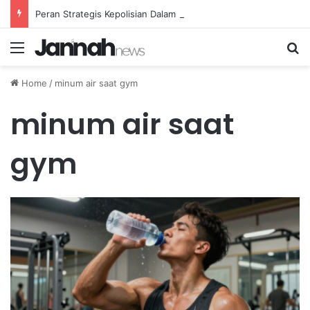
Peran Strategis Kepolisian Dalam Penanganan Kejahatan Siber di Indonesia
Menu
Se
Home
/
minum air saat gym
minum air saat
gym