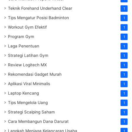
Teknik Forehand Underhand Clear
1
Tips Mengatur Posisi Badminton
1
Workout Gym Efektif
1
Program Gym
1
Laga Penentuan
1
Strategi Latihan Gym
1
Review Logitech MX
1
Rekomendasi Gadget Murah
1
Aplikasi Viral Minimalis
1
Laptop Kencang
1
Tips Mengelola Uang
1
Strategi Scalping Saham
1
Cara Membangun Dana Darurat
1
Langkah Menjaga Kelancaran Usaha
1