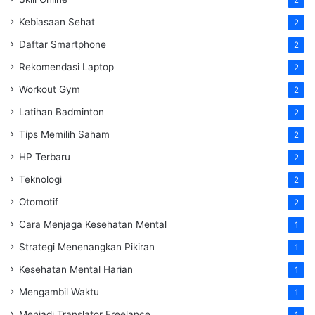
Kebiasaan Sehat
2
Daftar Smartphone
2
Rekomendasi Laptop
2
Workout Gym
2
Latihan Badminton
2
Tips Memilih Saham
2
HP Terbaru
2
Teknologi
2
Otomotif
2
Cara Menjaga Kesehatan Mental
1
Strategi Menenangkan Pikiran
1
Kesehatan Mental Harian
1
Mengambil Waktu
1
Menjadi Translator Freelance
1