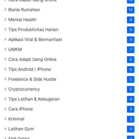
Bisnis Rumahan
10
Mental Health
9
Tips Produktivitas Harian
9
Aplikasi Viral & Bermanfaat
9
UMKM
7
Cara Adapt Uang Online
6
Tips Android / iPhone
6
Freelance & Side Hustle
5
Cryptocurrency
5
Tips Latihan & Kebugaran
4
Cara iPhone
3
Kriminal
3
Latihan Gym
3
Skill Online
2