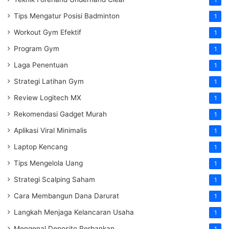
Tips Mengatur Posisi Badminton
1
Workout Gym Efektif
1
Program Gym
1
Laga Penentuan
1
Strategi Latihan Gym
1
Review Logitech MX
1
Rekomendasi Gadget Murah
1
Aplikasi Viral Minimalis
1
Laptop Kencang
1
Tips Mengelola Uang
1
Strategi Scalping Saham
1
Cara Membangun Dana Darurat
1
Langkah Menjaga Kelancaran Usaha
1
Mengenal Deposito Perbankan
1