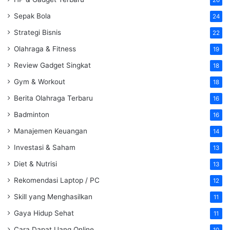
Sepak Bola
24
Strategi Bisnis
22
Olahraga & Fitness
19
Review Gadget Singkat
18
Gym & Workout
18
Berita Olahraga Terbaru
16
Badminton
16
Manajemen Keuangan
14
Investasi & Saham
13
Diet & Nutrisi
13
Rekomendasi Laptop / PC
12
Skill yang Menghasilkan
11
Gaya Hidup Sehat
11
Cara Dapat Uang Online
10