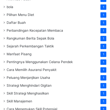
bola
1
Pilihan Menu Diet
1
Daftar Buah
1
Perbandingan Kecepatan Membaca
1
Rangkuman Berita Sepak Bola
1
Sejarah Perkembangan Taktik
1
Manfaat Pisang
1
Pentingnya Menggunakan Celana Pendek
1
Cara Memilih Asuransi Penyakit
1
Peluang Menjanjikan Usaha
1
Strategi Menghindari Gigitan
1
Skill Strategi Menghasilkan
1
Skill Manajemen
1
Cara Menemukan Skill Potensial
1