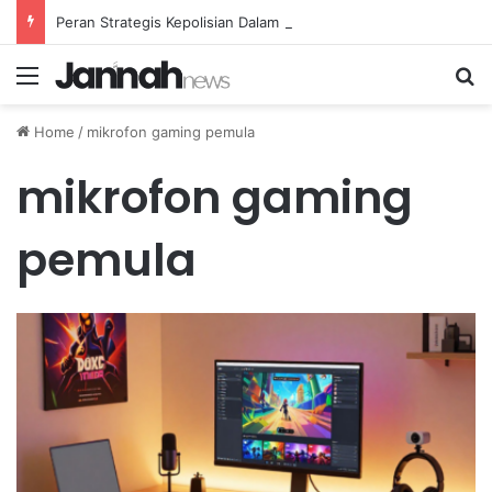
Peran Strategis Kepolisian Dalam Penanganan Kejahatan Siber di Indonesia
Menu
Se
Home
/
mikrofon gaming pemula
mikrofon gaming
pemula