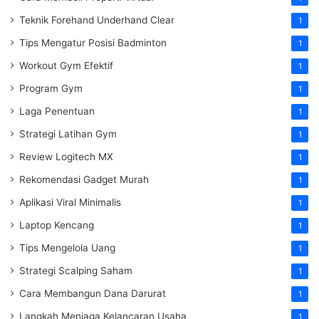
Teknik Forehand Underhand Clear
1
Tips Mengatur Posisi Badminton
1
Workout Gym Efektif
1
Program Gym
1
Laga Penentuan
1
Strategi Latihan Gym
1
Review Logitech MX
1
Rekomendasi Gadget Murah
1
Aplikasi Viral Minimalis
1
Laptop Kencang
1
Tips Mengelola Uang
1
Strategi Scalping Saham
1
Cara Membangun Dana Darurat
1
Langkah Menjaga Kelancaran Usaha
1