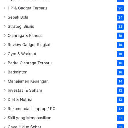
HP & Gadget Terbaru
26
Sepak Bola
24
Strategi Bisnis
22
Olahraga & Fitness
19
Review Gadget Singkat
18
Gym & Workout
18
Berita Olahraga Terbaru
16
Badminton
16
Manajemen Keuangan
14
Investasi & Saham
13
Diet & Nutrisi
13
Rekomendasi Laptop / PC
12
Skill yang Menghasilkan
11
Gaya Hidup Sehat
11