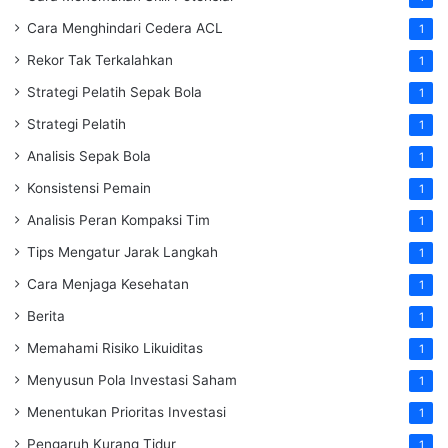
Cara Menghindari Cedera ACL
1
Rekor Tak Terkalahkan
1
Strategi Pelatih Sepak Bola
1
Strategi Pelatih
1
Analisis Sepak Bola
1
Konsistensi Pemain
1
Analisis Peran Kompaksi Tim
1
Tips Mengatur Jarak Langkah
1
Cara Menjaga Kesehatan
1
Berita
1
Memahami Risiko Likuiditas
1
Menyusun Pola Investasi Saham
1
Menentukan Prioritas Investasi
1
Pengaruh Kurang Tidur
1